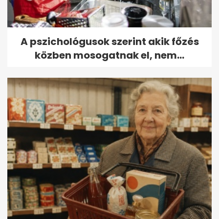
A pszichológusok szerint akik főzés
közben mosogatnak el, nem...