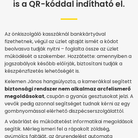
is a QR-kóddal indítható el.
Az önkiszolgáló kasszáknál bankkártyával
fizethetnek, végül az üzlet ajtaját ismét a kódot
beolvasva tudják nyitni – foglalta össze az üzlet
működését a szakember. Hozzátette: amennyiben a
jogszabályok később előírják, biztosítani tudják a
készpénzfizetés lehetőségét is.
Kelemen János hangsúlyozta, a kamerákkal segített
biztonsági rendszer nem alkalmaz arcfelismerő
megoldásokat
, csupán a gyanús gesztusokat jelzi. A
vevők pedig azonnal segítséget tudnak kérni az egy
gombnyomással elérhető diszpécserszolgálattól.
A vásárlást és működtetést informatikai megoldások
segítik. Mérleg ismeri fel a rápakolt zöldség,
gyümölcs fajtáját, az árurendelést automata