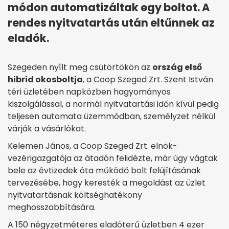
módon automatizáltak egy boltot. A
rendes nyitvatartás után eltűnnek az
eladók.
Szegeden nyílt meg csütörtökön az
ország első
hibrid okosboltja
, a Coop Szeged Zrt. Szent István
téri üzletében napközben hagyományos
kiszolgálással, a normál nyitvatartási időn kívül pedig
teljesen automata üzemmódban, személyzet nélkül
várják a vásárlókat.
Kelemen János, a Coop Szeged Zrt. elnök-
vezérigazgatója az átadón felidézte, már úgy vágtak
bele az évtizedek óta működő bolt felújításának
tervezésébe, hogy keresték a megoldást az üzlet
nyitvatartásnak költséghatékony
meghosszabbítására.
A 150 négyzetméteres eladóterű üzletben 4 ezer