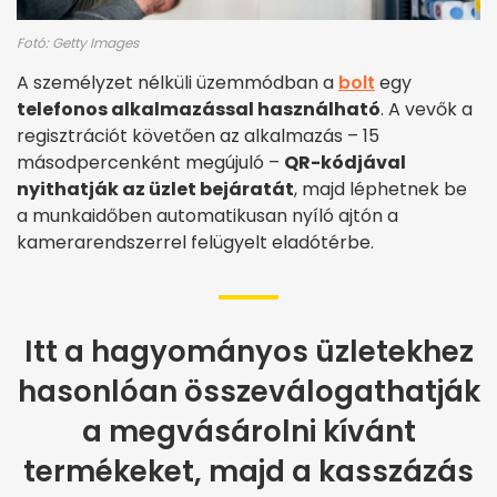
Fotó: Getty Images
A személyzet nélküli üzemmódban a
bolt
egy
telefonos alkalmazással használható
. A vevők a
regisztrációt követően az alkalmazás – 15
másodpercenként megújuló –
QR-kódjával
nyithatják az üzlet bejáratát
, majd léphetnek be
a munkaidőben automatikusan nyíló ajtón a
kamerarendszerrel felügyelt eladótérbe.
Itt a hagyományos üzletekhez
hasonlóan összeválogathatják
a megvásárolni kívánt
termékeket, majd a kasszázás