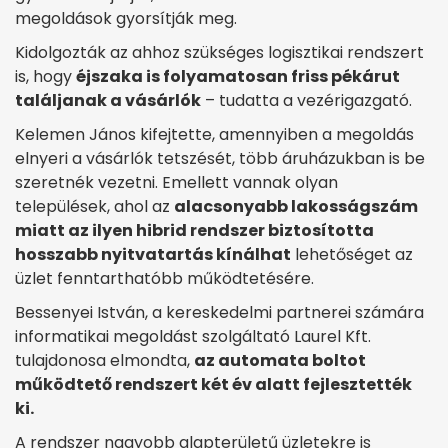
megoldások gyorsítják meg.
Kidolgozták az ahhoz szükséges logisztikai rendszert
is, hogy
éjszaka is folyamatosan friss pékárut
találjanak a vásárlók
– tudatta a vezérigazgató.
Kelemen János kifejtette, amennyiben a megoldás
elnyeri a vásárlók tetszését, több áruházukban is be
szeretnék vezetni. Emellett vannak olyan
települések, ahol az
alacsonyabb lakosságszám
miatt az ilyen hibrid rendszer biztosította
hosszabb nyitvatartás kínálhat
lehetőséget az
üzlet fenntarthatóbb működtetésére.
Bessenyei István, a kereskedelmi partnerei számára
informatikai megoldást szolgáltató Laurel Kft.
tulajdonosa elmondta,
az automata boltot
működtető rendszert két év alatt fejlesztették
ki.
A rendszer nagyobb alapterületű üzletekre is