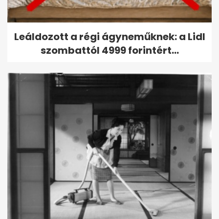
Leáldozott a régi ágyneműknek: a Lidl
szombattól 4999 forintért...