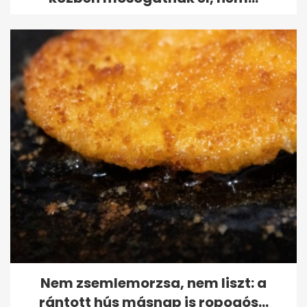
Nem zsemlemorzsa, nem liszt: a
rántott hús másnap is ropogós...