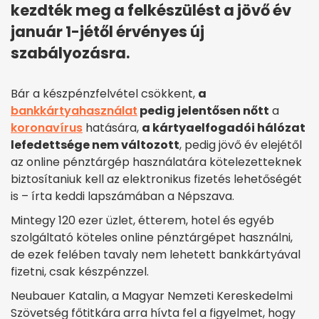
kezdték meg a felkészülést a jövő év
január 1-jétől érvényes új
szabályozásra.
Bár a készpénzfelvétel csökkent,
a
bankkártyahasználat
pedig jelentősen nőtt
a
koronavírus
hatására,
a kártyaelfogadói hálózat
lefedettsége nem változott
, pedig jövő év elejétől
az online pénztárgép használatára kötelezetteknek
biztosítaniuk kell az elektronikus fizetés lehetőségét
is – írta keddi lapszámában a Népszava.
Mintegy 120 ezer üzlet, étterem, hotel és egyéb
szolgáltató köteles online pénztárgépet használni,
de ezek felében tavaly nem lehetett bankkártyával
fizetni, csak készpénzzel.
Neubauer Katalin, a Magyar Nemzeti Kereskedelmi
Szövetség főtitkára arra hívta fel a figyelmet, hogy