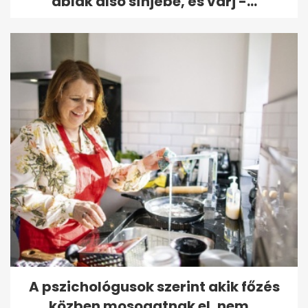
ablak alsó sínjébe, és várj -...
A pszichológusok szerint akik főzés
közben mosogatnak el, nem...