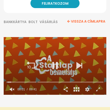
VISSZA A CÍMLAPRA
BANKKÁRTYA
BOLT
VÁSÁRLÁS
00:02
09:41
0
seconds
of
9