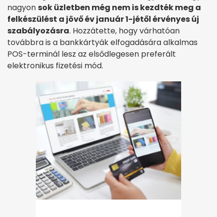
nagyon
sok üzletben még nem is kezdték meg a
felkészülést a jövő év január 1-jétől érvényes új
szabályozásra
. Hozzátette, hogy várhatóan
továbbra is a bankkártyák elfogadására alkalmas
POS-terminál lesz az elsődlegesen preferált
elektronikus fizetési mód.