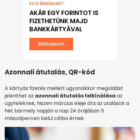
EZ IS ÉRDEKELHET:
AKÁR EGY FORINTOT IS
FIZETHETÜNK MAJD
BANKKÁRTYÁVAL
Elolvasom
Azonnali átutalás, QR-kód
A kártyás fizetés mellett ugyanakkor megoldást
jelenthet az
azonnali átutalás felkínálása
az
ügyfeleknek, hiszen március eleje óta az utalások a
hét bármely napján a nap 24 órájában 5
másodpercen belül célba érnek.