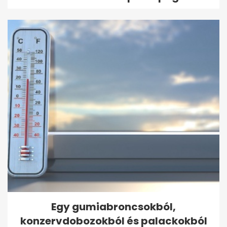
Egy gumiabroncsokból,
konzervdobozokból és palackokból