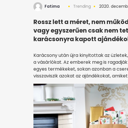
Fatima
Trending
2020. decembe
Rossz lett a méret, nem működ
vagy egyszerűen csak nem tetsz
karácsonyra kapott ajándéko
Karácsony után újra kinyitottak az üzlete
a vásárlókat. Az emberek meg is ragadják
egyes termékeket, sokan azonban a csere
visszaviszik azokat az ajándékokat, amik