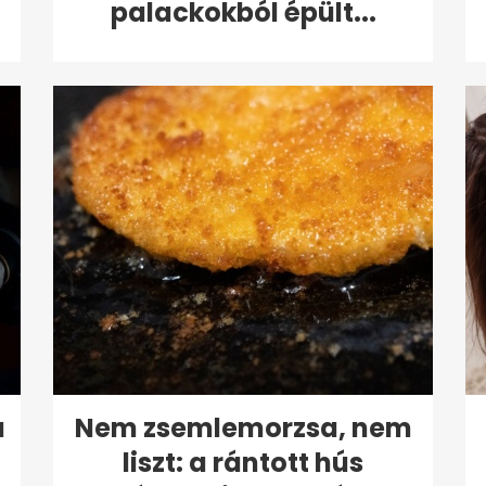
palackokból épült...
a
Nem zsemlemorzsa, nem
liszt: a rántott hús