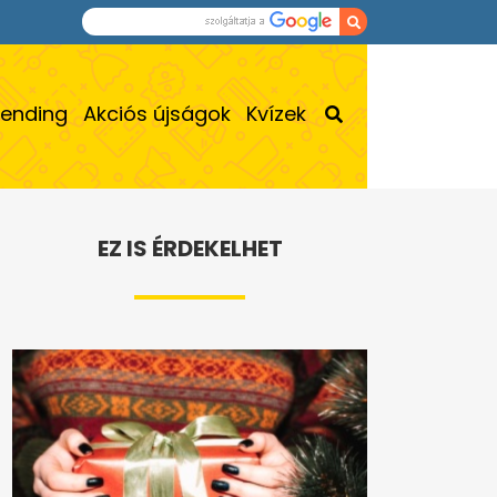
rending
Akciós újságok
Kvízek
EZ IS ÉRDEKELHET