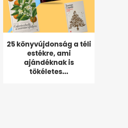
25 könyvújdonság a téli
estékre, ami
ajándéknak is
tökéletes...