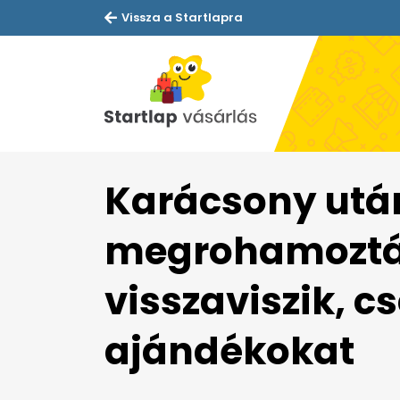
Vissza a Startlapra
Karácsony utá
megrohamozták
visszaviszik, cs
ajándékokat