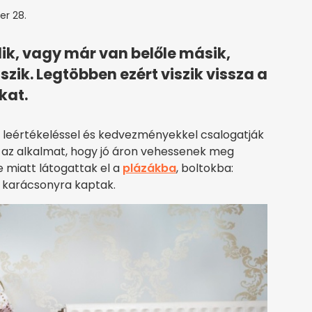
r 28.
ik, vagy már van belőle másik,
ik. Legtöbben ezért viszik vissza a
kat.
k, leértékeléssel és kedvezményekkel csalogatják
 az alkalmat, hogy jó áron vehessenek meg
 miatt látogattak el a
plázákba
, boltokba:
et karácsonyra kaptak.