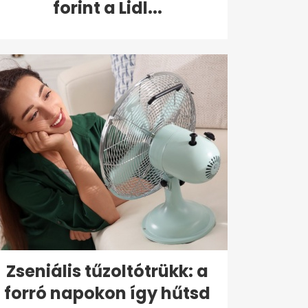
forint a Lidl...
Zseniális tűzoltótrükk: a
forró napokon így hűtsd