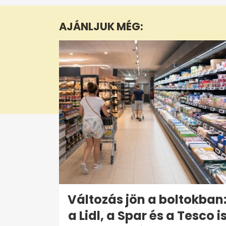
minute,
50
AJÁNLJUK MÉG:
seconds
Volume
0%
Változás jön a boltokban
a Lidl, a Spar és a Tesco i