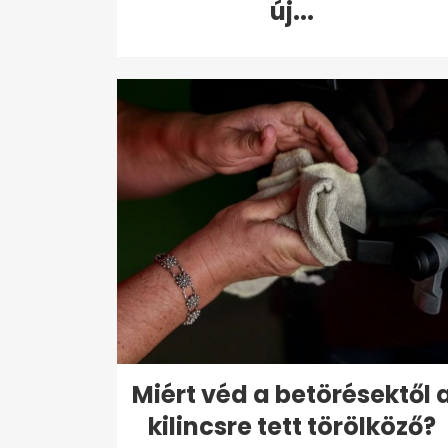
új...
Miért véd a betörésektől 
kilincsre tett törölköző?