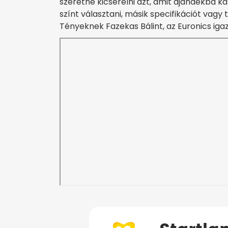
szeretné kicserélni azt, amit ajándékba 
színt választani, másik specifikációt vag
Tényeknek Fazekas Bálint, az Euronics igaz