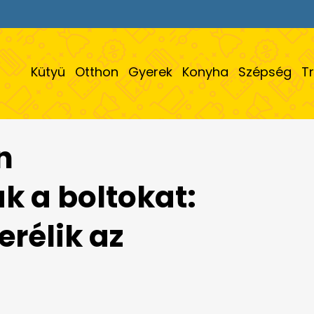
Kütyü
Otthon
Gyerek
Konyha
Szépség
T
n
 a boltokat:
erélik az