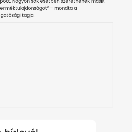
kapott. Nagyon sok esetben szeretnének másik
y terméktulajdonságot” – mondta a
gatósági tagja.