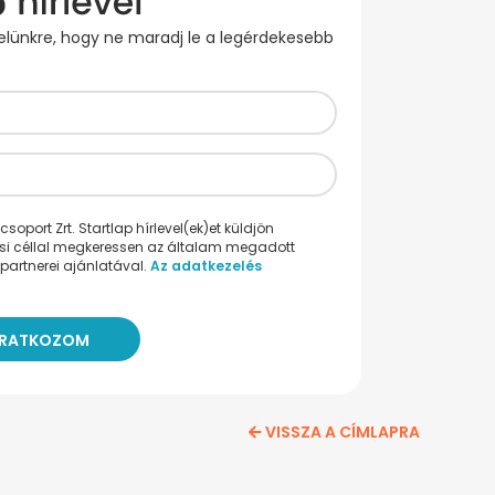
evelünkre, hogy ne maradj le a legérdekesebb
oport Zrt. Startlap hírlevel(ek)et küldjön
ési céllal megkeressen az általam megadott
partnerei ajánlatával.
Az adatkezelés
VISSZA A CÍMLAPRA