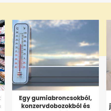
:
Egy gumiabroncsokból,
s
konzervdobozokból és