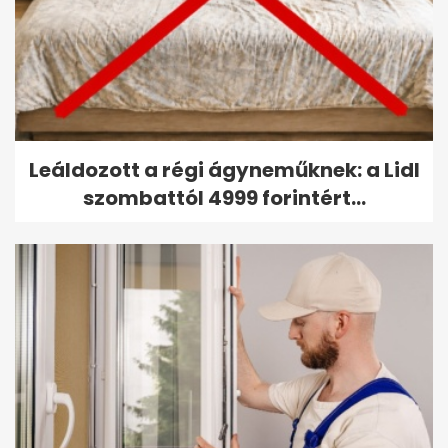
Leáldozott a régi ágyneműknek: a Lidl
szombattól 4999 forintért...