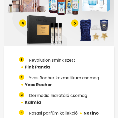
Revolution smink szett
1
Pink Panda
Yves Rocher kozmetikum csomag
2
Yves Rocher
Dermedic hidratáló csomag
3
Kalmia
Rasasi parfüm kollekció
Notino
4