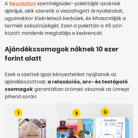
A
Revolution
szemhéjpúder-palettáját azoknak
ajánljuk, akik szeretik a visszafogott árnyalatokat,
ugyanakkor kísérletező kedvűek, és kihasználják a
termék sokszínűségét. Ezen a palettán a 45 szín
között mindenki megtalálja a kedvencét.
Ajándékcsomagok nőknek 10 ezer
forint alatt
Ezek a szettek igazi kényeztetést nyújtanak az
ajándékozottnak:
a relaxációs, arc- és testápoló
csomagok
garantáltan örömet okoznak az ünnepi
pihenő során.