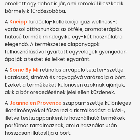
emellett egy doboz is jár, ami remekül illeszkedik
bármelyik fürdőszobába.
A
Kneipp
fürdőolaj-kollekciója igazi wellness-t
varázsol otthonunkba: az ötféle, aromaterápiás
hatású termék mindegyike egy-két használatra
elegendő. A természetes alapanyagok
felhasználásával gyártott egyvelegek gyengéden
ápolják a testet és lelket egyaránt.
A
Some By Mi
retinolos arcápoló teszter-szettje
fiatalossá, simává és ragyogóvá varázsolja a bőrt.
Ezeket a termékeket különösen azoknak ajánljuk,
akik a bőr öregedésének jelei ellen küzdenek.
A
Jeanne en Provence
szappan-szettje különleges
illatélményekkel fűszerezi a tisztálkodást: a kézi-,
illetve testszappanként is használható termékek
parfümöt tartalmaznak, ami a használat után
hosszasan illatosítja a bőrt.