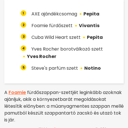
AXE ajándékcsomag
Pepita
1
Foamie fürdőszett
Vivantis
2
Cuba Wild Heart szett
Pepita
3
Yves Rocher borotválkozó szett
4
Yves Rocher
Steve's parfüm szett
Notino
5
A
Foamie
fürdőszappan-szettjét leginkább azoknak
ajánljuk, akik a környezetbarát megoldásokat
létesítik előnyben: a műanyagmentes szappan mellé
pamutból készült szappantartó zacskó és utazó tok
is jár.