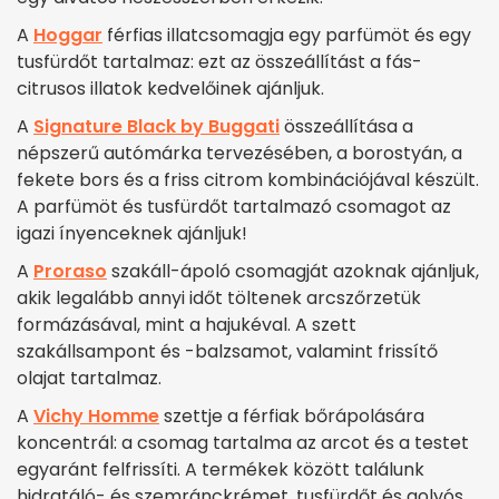
A
Hoggar
férfias illatcsomagja egy parfümöt és egy
tusfürdőt tartalmaz: ezt az összeállítást a fás-
citrusos illatok kedvelőinek ajánljuk.
A
Signature Black by Buggati
összeállítása a
népszerű autómárka tervezésében, a borostyán, a
fekete bors és a friss citrom kombinációjával készült.
A parfümöt és tusfürdőt tartalmazó csomagot az
igazi ínyenceknek ajánljuk!
A
Proraso
szakáll-ápoló csomagját azoknak ajánljuk,
akik legalább annyi időt töltenek arcszőrzetük
formázásával, mint a hajukéval. A szett
szakállsampont és -balzsamot, valamint frissítő
olajat tartalmaz.
A
Vichy Homme
szettje a férfiak bőrápolására
koncentrál: a csomag tartalma az arcot és a testet
egyaránt felfrissíti. A termékek között találunk
hidratáló- és szemránckrémet, tusfürdőt és golyós