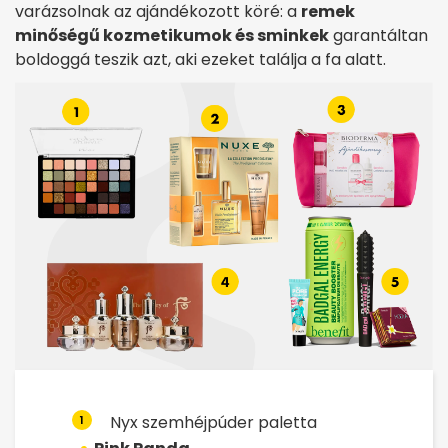
varázsolnak az ajándékozott köré: a
remek
minőségű kozmetikumok és sminkek
garantáltan
boldoggá teszik azt, aki ezeket találja a fa alatt.
Nyx szemhéjpúder paletta
1