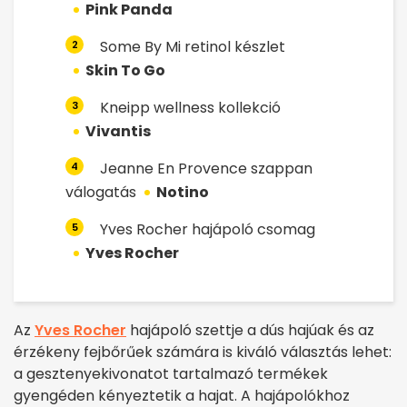
Pink Panda
Some By Mi retinol készlet
2
Skin To Go
Kneipp wellness kollekció
3
Vivantis
Jeanne En Provence szappan
4
válogatás
Notino
Yves Rocher hajápoló csomag
5
Yves Rocher
Az
Yves Rocher
hajápoló szettje a dús hajúak és az
érzékeny fejbőrűek számára is kiváló választás lehet:
a gesztenyekivonatot tartalmazó termékek
gyengéden kényeztetik a hajat. A hajápolókhoz