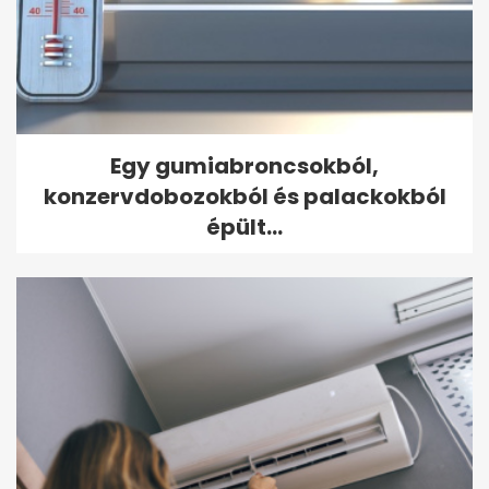
Egy gumiabroncsokból,
konzervdobozokból és palackokból
épült...