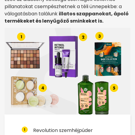
pillanatokat csempészhetnek a téli ünnepekbe: a
válogatásban találunk
illatos szappanokat, ápoló
termékeket és lenyűgöző sminkeket is.
Revolution szemhéjpúder
1