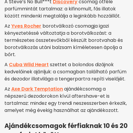
A Steve’s No Bull***t
Discovery
csomag ötféle
parfümmintát tartalmaz: a kifinomult, fás illatok
között mindenki megtalálja a leginkább hozzáillőt.
Az
Yves Rocher
borotválkozó csomagja igazi
kényeztetéssé változtatja a borotválkozást: a
természetes összetevőkből készült borotvahab és
borotválkozás utáni balzsam kíméletesen ápolja a
bőrt.
A
Cuba Wild Heart
szettet a bolondos dizájnok
kedvelőinek ajánljuk: a csomagban található parfüm
és dezodor illatvilága a tengerpartra repíti viselőjét.
Az
Axe Dark Temptation
ajándékcsomag a
népszerű dezodorokon kívül aftershave-et is
tartalmaz: mindez egy trendi neszesszerben érkezik,
amelyet még évekig használhat az ajándékozott.
Ajándékcsomagok férfiaknak 10 és 20