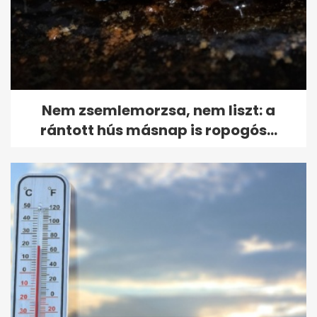
Nem zsemlemorzsa, nem liszt: a
rántott hús másnap is ropogós...