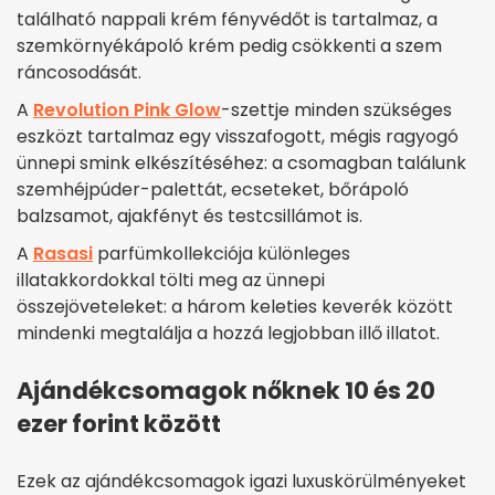
található nappali krém fényvédőt is tartalmaz, a
szemkörnyékápoló krém pedig csökkenti a szem
ráncosodását.
A
Revolution Pink Glow
-szettje minden szükséges
eszközt tartalmaz egy visszafogott, mégis ragyogó
ünnepi smink elkészítéséhez: a csomagban találunk
szemhéjpúder-palettát, ecseteket, bőrápoló
balzsamot, ajakfényt és testcsillámot is.
A
Rasasi
parfümkollekciója különleges
illatakkordokkal tölti meg az ünnepi
összejöveteleket: a három keleties keverék között
mindenki megtalálja a hozzá legjobban illő illatot.
Ajándékcsomagok nőknek 10 és 20
ezer forint között
Ezek az ajándékcsomagok igazi luxuskörülményeket