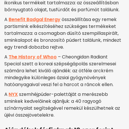
ikonikus termékeit tartalmazza: az összeállításban
bőrnyugtató olajat, tusfürdőt és parfümöt találunk.
A
Benefit Badgal Energy
összeállítása egy remek
partismink elkészítéséhez szükséges termékeket
tartalmazza: a csomagban dúsító szempillaspirált,
sminkalapot és bronzosító púdert találunk, mindezt
egy trendi dobozba rejtve.
A
The History of Whoo
– Cheongidan Radiant
Special szett a koreai szépségápolás szerelmesei
számára lehet kiváló ajándék: az ötféle arckrém
mindegyike különleges ázsiai gyógynövények
hatóanyagaival veszi fel a harcot a ráncok ellen.
A
NYX
szemhéjpúder-palettáját a merészebb
sminkek kedvelőinek ajánljuk: a 40 ragyogó
színárnyalat segítségével remekül készülhetnek az
újévi összejövetelekre.