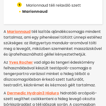
Marionnaud téli relaxáló szett
5
Marionnaud
A
Marionnaud
téli lazítás ajándékcsomagja mindent
tartalmaz, ami egy pihenéssel töltött ünnepi estéhez
szükséges: az illatgyertya mandula-aromával tölti
meg a levegőt, miközben szemeinket masszázskővel
és újrafelhasználható géllel kényeztethetjük.
Az
Yves Rocher
vad alga és tengeri édeskömény
felhasználásával készült testápoló-csomagja a
tengerpartra varázsol minket a hideg télből: a
díszcsomagolásban érkező szett tusfürdőt,
testradírt, kézkrémet és kézmosó gélt tartalmaz.
A
Dermedic Hydrain3 Hialuro
hidratáló arcápoló-
szett segíthet csökkenteni a hideg levegő okozta
bőrkiszáradást a téli időszak során. A csomagban