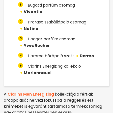
Bugatti parfüm csomag
1
Vivantis
Proraso szakállápoló csomag
2
Notino
Hoggar parfüm csomag
3
Yves Rocher
Homme bőrápoló szett
Dermo
4
Clarins Energizing kollekció
5
Marionnaud
A
Clarins Men Energizing
kollekciója a férfiak
arcápolását helyezi fókuszba: a reggeli és esti
krémeket is egyaránt tartalmazó termékcsomag
egy divatos neszesszerben érkezik.