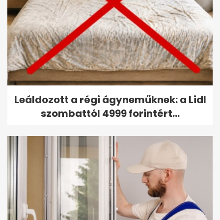
Leáldozott a régi ágyneműknek: a Lidl
szombattól 4999 forintért...