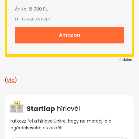
Ár: kb. 15 000 Ft.
ITT IS KAPHATOD:
Amazon
Hirdetés
(
via
)
Iratkozz fel a hírlevelünkre, hogy ne maradj le a
legérdekesebb cikkekről!