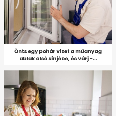
Önts egy pohár vizet a műanyag
ablak alsó sínjébe, és várj -...