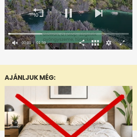
00:02
01:39
0
seconds
of
1
minute,
AJÁNLJUK MÉG:
39
seconds