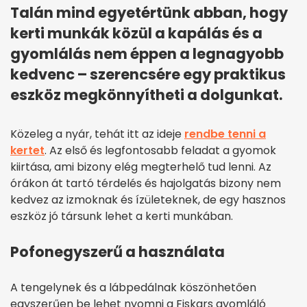
Talán mind egyetértünk abban, hogy
kerti munkák közül a kapálás és a
gyomlálás nem éppen a legnagyobb
kedvenc – szerencsére egy praktikus
eszköz megkönnyítheti a dolgunkat.
Közeleg a nyár, tehát itt az ideje
rendbe tenni a
kertet
. Az első és legfontosabb feladat a gyomok
kiirtása, ami bizony elég megterhelő tud lenni. Az
órákon át tartó térdelés és hajolgatás bizony nem
kedvez az izmoknak és ízületeknek, de egy hasznos
eszköz jó társunk lehet a kerti munkában.
Pofonegyszerű a használata
A tengelynek és a lábpedálnak köszönhetően
egyszerűen be lehet nyomni a Fiskars gyomláló