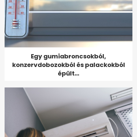
Egy gumiabroncsokból,
konzervdobozokból és palackokból
épült...