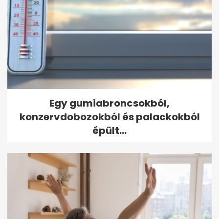
Egy gumiabroncsokból,
konzervdobozokból és palackokból
épült...