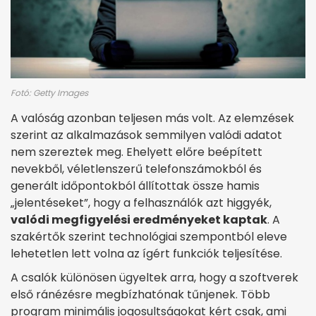
Fotó: Getty Images
A valóság azonban teljesen más volt. Az elemzések
szerint az alkalmazások semmilyen valódi adatot
nem szereztek meg. Ehelyett előre beépített
nevekből, véletlenszerű telefonszámokból és
generált időpontokból állítottak össze hamis
„jelentéseket”, hogy a felhasználók azt higgyék,
valódi megfigyelési eredményeket kaptak
. A
szakértők szerint technológiai szempontból eleve
lehetetlen lett volna az ígért funkciók teljesítése.
A csalók különösen ügyeltek arra, hogy a szoftverek
első ránézésre megbízhatónak tűnjenek. Több
program minimális jogosultságokat kért csak, ami