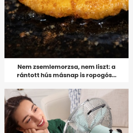
Nem zsemlemorzsa, nem liszt: a
rántott hús másnap is ropogós...