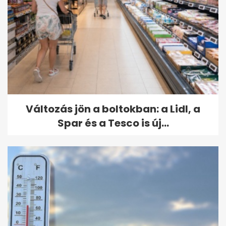
Változás jön a boltokban: a Lidl, a
Spar és a Tesco is új...