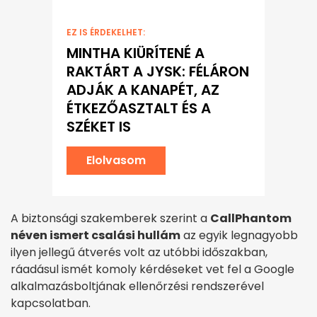
EZ IS ÉRDEKELHET:
MINTHA KIÜRÍTENÉ A
RAKTÁRT A JYSK: FÉLÁRON
ADJÁK A KANAPÉT, AZ
ÉTKEZŐASZTALT ÉS A
SZÉKET IS
Elolvasom
A biztonsági szakemberek szerint a
CallPhantom
néven ismert csalási hullám
az egyik legnagyobb
ilyen jellegű átverés volt az utóbbi időszakban,
ráadásul ismét komoly kérdéseket vet fel a Google
alkalmazásboltjának ellenőrzési rendszerével
kapcsolatban.