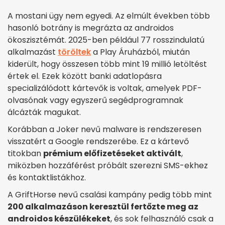
A mostani ügy nem egyedi. Az elmúlt években több
hasonló botrány is megrázta az androidos
ökoszisztémát. 2025-ben például 77 rosszindulatú
alkalmazást
töröltek
a Play Áruházból, miután
kiderült, hogy összesen több mint 19 millió letöltést
értek el. Ezek között banki adatlopásra
specializálódott kártevők is voltak, amelyek PDF-
olvasónak vagy egyszerű segédprogramnak
álcázták magukat.
Korábban a Joker nevű malware is rendszeresen
visszatért a Google rendszerébe. Ez a kártevő
titokban
prémium előfizetéseket aktivált
,
miközben hozzáférést próbált szerezni SMS-ekhez
és kontaktlistákhoz.
A GriftHorse nevű csalási kampány pedig több mint
200 alkalmazáson keresztül fertőzte meg az
androidos készülékeket
, és sok felhasználó csak a