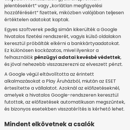
jelentésekért” vagy „korlátlan megfigyelési
hozzáférésért” fizettek, miközben valójában teljesen
értéktelen adatokat kaptak.
Egyes szoftverek pedig simán kikerülték a Google
hivatalos fizetési rendszerét, vagyis külső oldalakon
keresztül próbálták elkérni a bankkártyaadatokat.
Ez különösen kockázatos, mivel ilyenkor a
felhasználók
pénzügyi adatai kevésbé védettek
,
és jóval nehezebb visszaszerezni az elveszett pénzt.
A Google végül eltávolította az érintett
alkalmazásokat a Play Áruházból, miután az ESET
értesítette a vállalatot. Azoknál az előfizetéseknél,
amelyek a hivatalos Google-rendszeren keresztül
futottak, az előfizetések automatikusan megszűntek,
és bizonyos esetekben visszatérítés is kérhető lehet.
Mindent elkövetnek a csalók