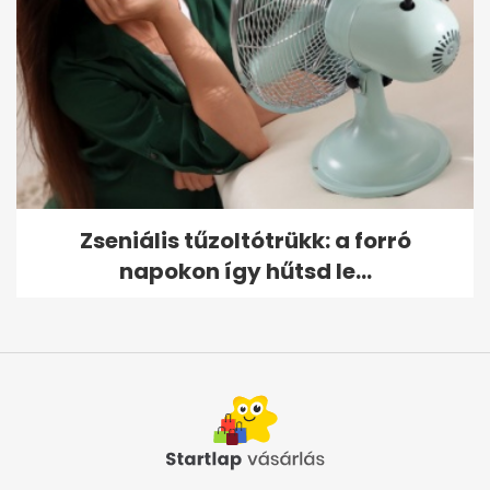
Zseniális tűzoltótrükk: a forró
napokon így hűtsd le...