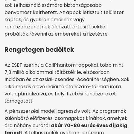
sok felhasználó számára biztonságosabb
benyomást kelthetett. Az appok letisztult felületet
kaptak, és gyakran emailnek vagy
rendszerüzenetnek álcázott értesítésekkel
próbálták rávenni az embereket a fizetésre.
Rengetegen bedőltek
Az ESET szerint a CallPhantom-appokat több mint
7,3 millió alkalommal töltötték le, elsősorban
Indiában és az ázsiai–csendes-óceáni térségben. Sok
alkalmazás eleve indiai telefonszám-formátumra
volt optimalizálva, és helyi fizetési rendszereket
támogatott.
A pénzszerzési modell agresszív volt. Az programok
különböző előfizetési csomagokat kínáltak, amelyek
ára néhány eurótól
akár 70–80 eurós éves díjakig
terjedt
. A felhasználók gyakran „prémium