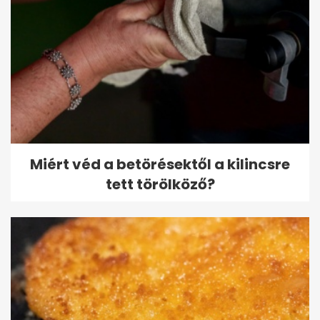
Miért véd a betörésektől a kilincsre
tett törölköző?