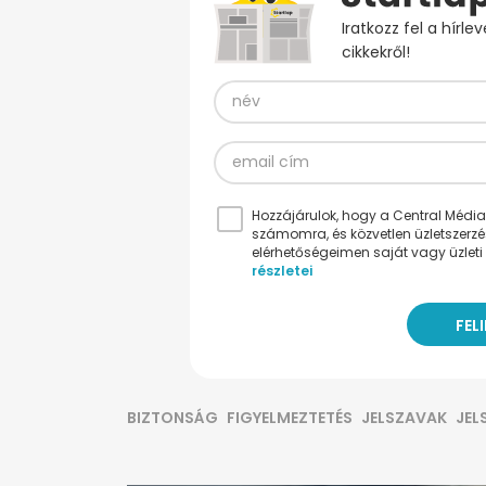
Iratkozz fel a hírl
cikkekről!
Hozzájárulok, hogy a Central Médiacs
számomra, és közvetlen üzletszerz
elérhetőségeimen saját vagy üzleti 
részletei
BIZTONSÁG
FIGYELMEZTETÉS
JELSZAVAK
JEL