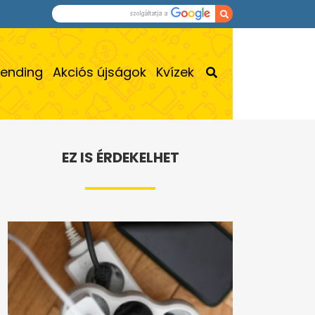
rending
Akciós újságok
Kvízek
EZ IS ÉRDEKELHET