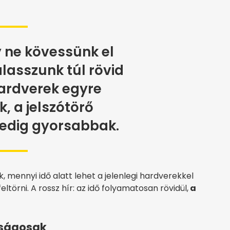
 ne kövessünk el
álasszunk túl rövid
 hardverek egyre
, a jelszótörő
edig gyorsabbak.
 mennyi idő alatt lehet a jelenlegi hardverekkel
törni. A rossz hír: az idő folyamatosan rövidül,
a
nságosak