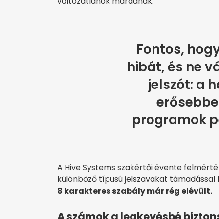
változatlanok maradnak.
Fontos, hogy
hibát, és ne v
jelszót: a
erősebbek
programok p
A Hive Systems szakértői évente felmérték,
különböző típusú jelszavakat támadással fel
8 karakteres szabály már rég elévült.
A számok a legkevésbé bizto