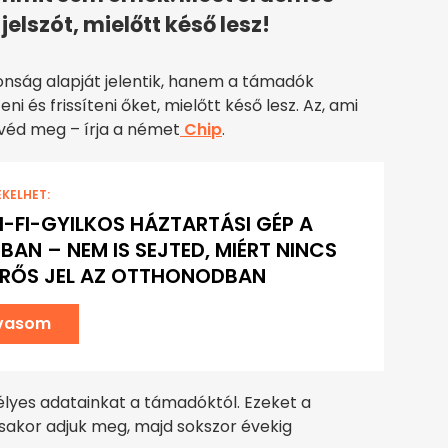
jelszót, mielőtt késő lesz!
nság alapját jelentik, hanem a támadók
ni és frissíteni őket, mielőtt késő lesz. Az, ami
 véd meg – írja a német
Chip
.
EKELHET:
I-FI-GYILKOS HÁZTARTÁSI GÉP A
BAN – NEM IS SEJTED, MIÉRT NINCS
ERŐS JEL AZ OTTHONODBAN
lvasom
élyes adatainkat a támadóktól. Ezeket a
zásakor adjuk meg, majd sokszor évekig