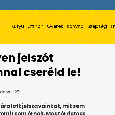
Kütyü
Otthon
Gyerek
Konyha
Szépség
T
yen jelszót
nal cseréld le!
október 27.
járatott jelszavainkat, mit sem
semmit sem érnek. Most érdemes