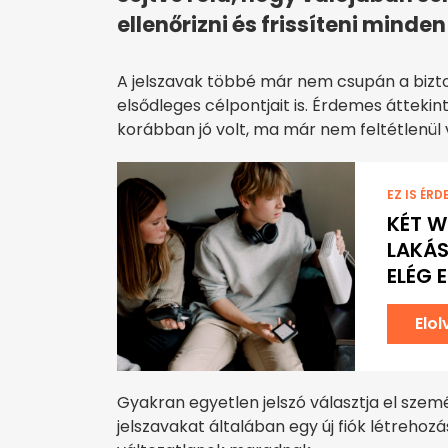
ellenőrizni és frissíteni minden 
A jelszavak többé már nem csupán a bizto
elsődleges célpontjait is. Érdemes áttekinte
korábban jó volt, ma már nem feltétlenül
EZ IS ÉRD
KÉT W
LAKÁS
ELÉG 
Elo
Gyakran egyetlen jelszó választja el szem
jelszavakat általában egy új fiók létreho