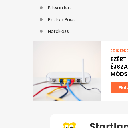
Bitwarden
Proton Pass
NordPass
EZ IS ÉRD
EZÉRT
ÉJSZA
MÓDSZ
Elo