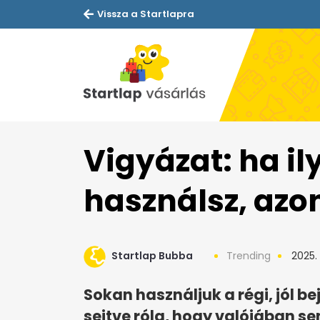
Vissza a Startlapra
Vigyázat: ha il
használsz, azon
Startlap Bubba
Trending
2025. 
Sokan használjuk a régi, jól be
sejtve róla, hogy valójában 