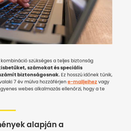
ó kombináció szükséges a teljes biztonság
kisbetűket, számokat és speciális
 számít biztonságosnak.
Ez hosszú időnek tűnik,
valaki 7 év múlva hozzáférjen
e-mailjeihez
vagy
ngyenes webes alkalmazás ellenőrzi, hogy a te
ények alapján a