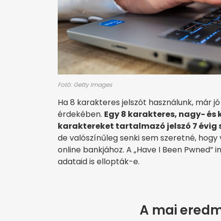
Fotó: Getty Images
Ha 8 karakteres jelszót használunk, már j
érdekében.
Egy 8 karakteres, nagy- és 
karaktereket tartalmazó jelszó 7 évig
de valószínűleg senki sem szeretné, hogy 
online bankjához. A „Have I Been Pwned” i
adataid is ellopták-e.
A mai eredm