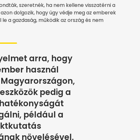
ndták, szeretnék, ha nem kellene visszatérni a
 azon dolgozik, hogy úgy védje meg az emberek
l le a gazdaság, működik az ország és nem
gyelmet arra, hogy
 ember használ
t Magyarországon,
 eszközök pedig a
 hatékonyságát
gálni, például a
ktkutatás
nak növelésével.