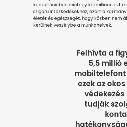
konzultációban mintegy kétmillióan azt mo
szigorú intézkedésekhez, ezért a kormány
életét és egészségét, hogy közben nem ál
kerülnek veszélybe a munkahelyek.
Felhívta a fi
5,5 millió
mobiltelefon
ezek az okos
védekezés
tudják szol
konta
hatékonyságá