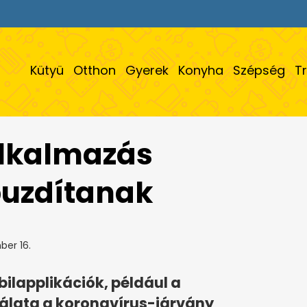
Kütyü
Otthon
Gyerek
Konyha
Szépség
T
alkalmazás
buzdítanak
er 16.
bilapplikációk, például a
álata a koronavírus-járvány