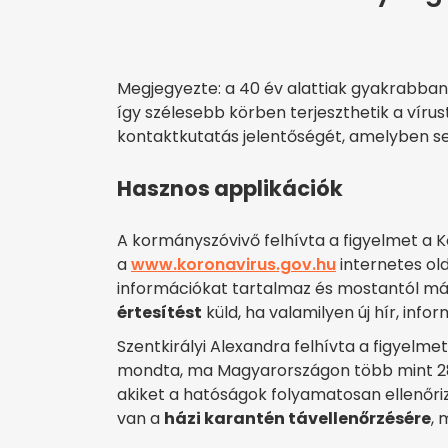
Megjegyezte: a 40 év alattiak gyakrabban 
így szélesebb körben terjeszthetik a vírus
kontaktkutatás jelentőségét, amelyben se
Hasznos applikációk
A kormányszóvivő felhívta a figyelmet a K
a
www.koronavirus.gov.hu
internetes old
információkat tartalmaz és mostantól m
értesítést
küld, ha valamilyen új hír, inf
Szentkirályi Alexandra felhívta a figyelme
mondta, ma Magyarországon több mint 28
akiket a hatóságok folyamatosan ellenőriz
van a
házi karantén távellenőrzésére
, 