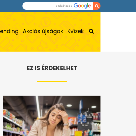
rending
Akciós újságok
Kvízek
EZ IS ÉRDEKELHET