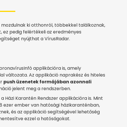
mozdulnak ki otthonról, többekkel találkoznak,
t, ez pedig felértékeli az eredményes
gítséget nyújthat a VírusRadar.
oronavírusInfó applikációra is, amely
al változata. Az applikáció naprakész és hiteles
ár
push üzenetek formájában azonnali
ormáció jelent meg a rendszerben.
t a Házi Karantén Rendszer applikációra is. Mint
 ezer ember van hatósági házikaranténban,
nek, és az applikáció segítségével lehetőség
mentesítve ezzel a hatóságokat.