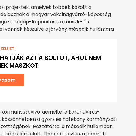
tási projektek, amelyek többek között a
és dolgoznak a magyar vakcinagyártó-képesség
lélegeztetőgép-kapacitást, a maszk- és
fel vannak készülve a járvány második hullámára.
EKELHET:
HATJÁK AZT A BOLTOT, AHOL NEM
NEK MASZKOT
lvasom
a kormányszóvivő kiemelte: a koronavírus-
ág, köszönhetően a gyors és hatékony kormányzati
zettségének. Hozzátette: a második hullámban
 első hullám alatt. Elmondta azt is, a nemzeti