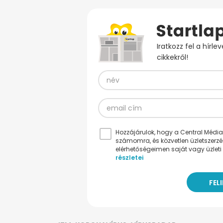
Iratkozz fel a hírl
cikkekről!
Hozzájárulok, hogy a Central Médiacs
számomra, és közvetlen üzletszerz
elérhetőségeimen saját vagy üzleti 
részletei