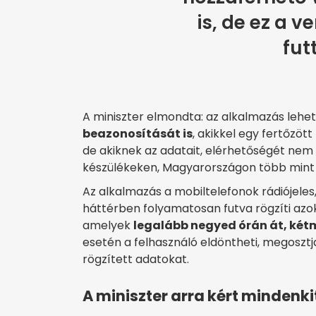
is, de ez a v
fut
A miniszter elmondta: az alkalmazás lehe
beazonosítását is
, akikkel egy fertőzö
de akiknek az adatait, elérhetőségét nem 
készülékeken, Magyarországon több mint 4 
Az alkalmazás a mobiltelefonok rádiójeles
háttérben folyamatosan futva rögzíti azokn
amelyek
legalább negyed órán át, két
esetén a felhasználó eldöntheti, megosztj
rögzített adatokat.
A miniszter arra kért mindenkit