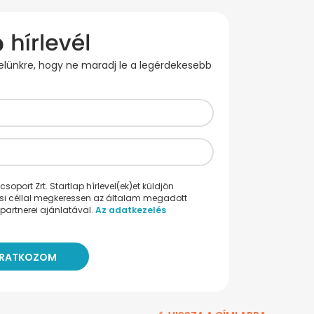
evelünkre, hogy ne maradj le a legérdekesebb
oport Zrt. Startlap hírlevel(ek)et küldjön
ési céllal megkeressen az általam megadott
partnerei ajánlatával.
Az adatkezelés