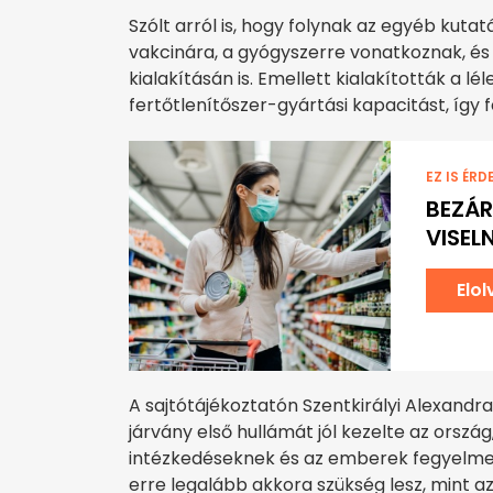
Szólt arról is, hogy folynak az egyéb kuta
vakcinára, a gyógyszerre vonatkoznak, 
kialakításán is. Emellett kialakították a 
fertőtlenítőszer-gyártási kapacitást, így 
EZ IS ÉRD
BEZÁR
VISEL
Elo
A sajtótájékoztatón Szentkirályi Alexandr
járvány első hullámát jól kezelte az orsz
intézkedéseknek és az emberek fegyelme
erre legalább akkora szükség lesz, mint az