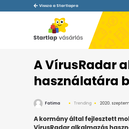
Vissza a Startlapra
A VírusRadar 
használatára 
Fatima
Trending
2020. szeptemb
A kormány által fejlesztett mo
VírusRadar alkalmazás haszn