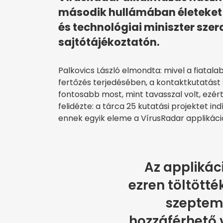
második hullámában életeket
és technológiai miniszter sze
sajtótájékoztatón.
Palkovics László elmondta: mivel a fiatal
fertőzés terjedésében, a kontaktkutatást
fontosabb most, mint tavasszal volt, ezért 
felidézte: a tárca 25 kutatási projektet i
ennek egyik eleme a VírusRadar applikáci
Az applikác
ezren töltötté
szeptem
hozzáférhető v