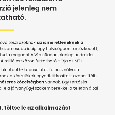
erzió jelenleg nem
tatható.
tővé teszi azoknak
az ismeretleneknek a
tt huzamosabb ideig egy helyiségben tartózkodott,
tudja megadni. A VírusRadar jelenleg androidos
millió eszközön futtatható – írja az MTI.
, bluetooth-kapcsolatát felhasználva, a
ak a készülékek egyedi, titkosított azonosítóit,
méteres közelségben
vannak. Egy fertőzés
a-e a járványügyi szakemberekkel a telefon által
, töltse le az alkalmazást