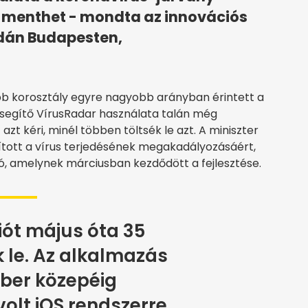
 menthet - mondta az innovációs
rdán Budapesten,
abb korosztály egyre nagyobb arányban érintett a
 segítő VírusRadar használata talán még
azt kéri, minél többen töltsék le azt. A miniszter
ndított a vírus terjedésének megakadályozásáért,
ó, amelynek márciusban kezdődött a fejlesztése.
iót május óta 35
k le. Az alkalmazás
ber közepéig
olt iOS rendszerre