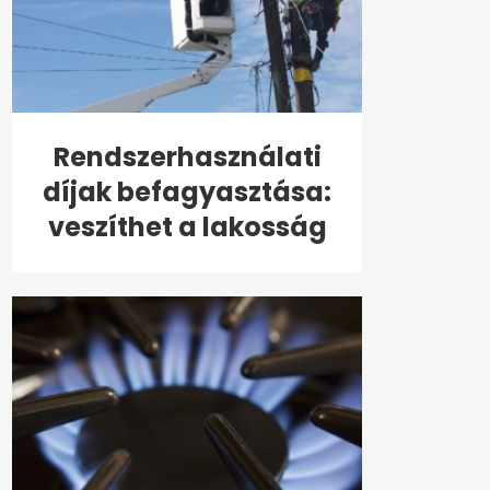
Rendszerhasználati
díjak befagyasztása:
veszíthet a lakosság