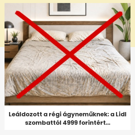
Leáldozott a régi ágyneműknek: a Lidl
szombattól 4999 forintért...