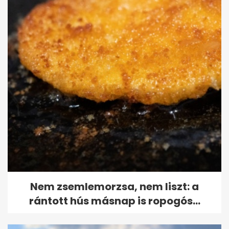
Nem zsemlemorzsa, nem liszt: a
rántott hús másnap is ropogós...