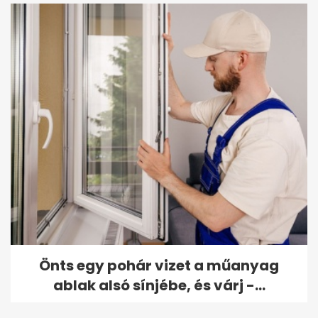
Önts egy pohár vizet a műanyag
ablak alsó sínjébe, és várj -...