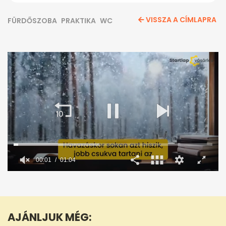
VISSZA A CÍMLAPRA
FÜRDŐSZOBA
PRAKTIKA
WC
00:02
01:04
0
seconds
of
1
minute,
AJÁNLJUK MÉG:
4
seconds