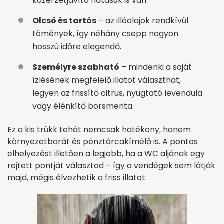
közérzetjavító hatásuk is van.
Olcsó és tartós
– az illóolajok rendkívül
tömények, így néhány csepp nagyon
hosszú időre elegendő.
Személyre szabható
– mindenki a saját
ízlésének megfelelő illatot választhat,
legyen az frissítő citrus, nyugtató levendula
vagy élénkítő borsmenta.
Ez a kis trükk tehát nemcsak hatékony, hanem
környezetbarát és pénztárcakímélő is. A pontos
elhelyezést illetően a legjobb, ha a WC aljának egy
rejtett pontját választod – így a vendégek sem látják
majd, mégis élvezhetik a friss illatot.