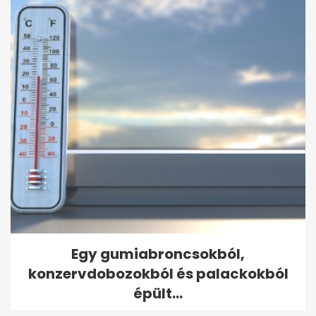
Egy gumiabroncsokból,
konzervdobozokból és palackokból
épült...