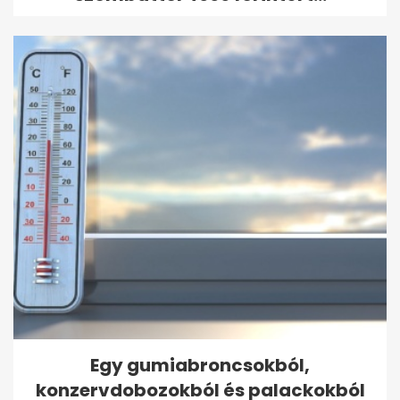
Egy gumiabroncsokból,
konzervdobozokból és palackokból