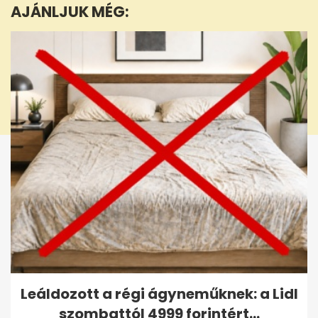
AJÁNLJUK MÉG:
6
seconds
Leáldozott a régi ágyneműknek: a Lidl
szombattól 4999 forintért...