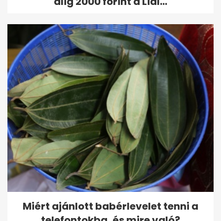
alig 2000 forint a Lidl...
Miért ajánlott babérlevelet tenni a
telefontokba, és mire való?