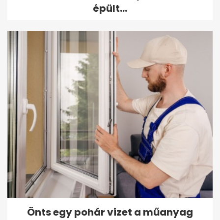
épült...
Önts egy pohár vizet a műanyag