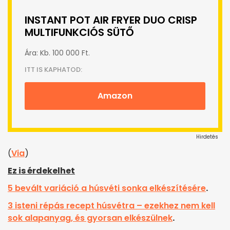
INSTANT POT AIR FRYER DUO CRISP
MULTIFUNKCIÓS SÜTŐ
Ára: Kb. 100 000 Ft.
ITT IS KAPHATOD:
Amazon
Hirdetés
(
Via
)
Ez is érdekelhet
5 bevált variáció a húsvéti sonka elkészítésére
.
3 isteni répás recept húsvétra – ezekhez nem kell
sok alapanyag, és gyorsan elkészülnek
.