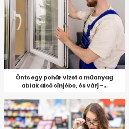
Önts egy pohár vizet a műanyag
ablak alsó sínjébe, és várj -...