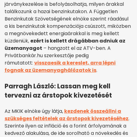
járványkezelése is befolyásolhatja, milyen árakkal
találkozunk a hazai benzinkutakon. A Független
Benzinkutak Szövetségének elnöke szerint ráadásul
a kis benzinkutak kompenzációja csúszott, miközben
a megnövekedett energiaárakkal is meg kellett
küzdeniük,
ezért is kellett drágábban adniuk az
üzemanyagot
– hangzott el az ATV-ben. A
Privátbankár.hu szerkesztője pedig
rámutatott:
visszaesik a kereslet, arra lépni
fognak az üzemanyaghálózatok is
.
Parragh László: Lassan meg kell
tervezni az árstopok kivezetését
Az MKIK elnöke úgy látja,
kezdenek összeállni a
szükséges feltételek az árstopok kivezetéséhez
.
Szerinte ilyen az infláció és a forint árfolyamának a
kedvező alakulása, de ide sorolható a növekedés és