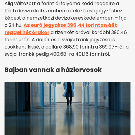
Alig változott a forint árfolyama kedd reggelre a
főbb devizákkal szemben az előző esti jegyzéshez
képest a nemzetközi devizakereskedelemben – írja
a 24.hu.
Az euró jegyzése 396,44 forinton állt
reggel hét órakor
a tizenkét órával korábbi 396,46
forint után. A dollár és a svájci frank jegyzése is
csökkent kissé, a dolláré 368,90 forintra 369,07-ről, a
svájci franké pedig 400,68-ra 401,16 forintról.
Bajban vannak a háziorvosok