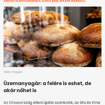
venni a boltokban, mint pár évvel ezelőtt
.
Getty Images
Üzemanyagár: a felére is eshet, de
akár nőhet is
Az Oroszország elleni újabb szankciók, az áfa és Kína