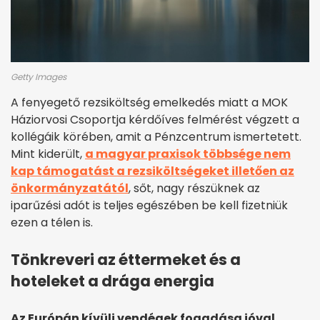
Getty Images
A fenyegető rezsiköltség emelkedés miatt a MOK
Háziorvosi Csoportja kérdőíves felmérést végzett a
kollégáik körében, amit a Pénzcentrum ismertetett.
Mint kiderült,
a magyar praxisok többsége nem
kap támogatást a rezsiköltségeket illetően az
önkormányzatától
, sőt, nagy részüknek az
iparűzési adót is teljes egészében be kell fizetniük
ezen a télen is.
Tönkreveri az éttermeket és a
hoteleket a drága energia
Az Európán kívüli vendégek fogadása jóval