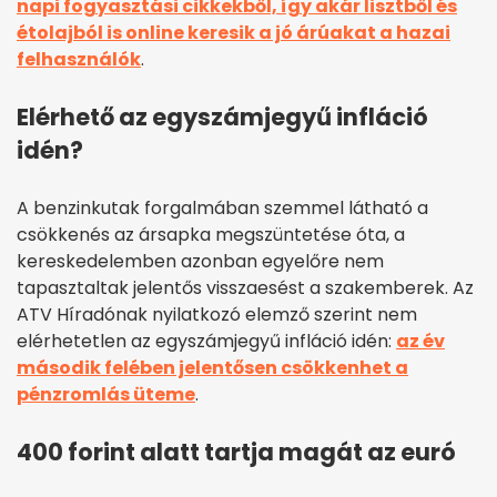
napi fogyasztási cikkekből, így akár lisztből és
étolajból is online keresik a jó árúakat a hazai
felhasználók
.
Elérhető az egyszámjegyű infláció
idén?
A benzinkutak forgalmában szemmel látható a
csökkenés az ársapka megszüntetése óta, a
kereskedelemben azonban egyelőre nem
tapasztaltak jelentős visszaesést a szakemberek. Az
ATV Híradónak nyilatkozó elemző szerint nem
elérhetetlen az egyszámjegyű infláció idén:
az év
második felében jelentősen csökkenhet a
pénzromlás üteme
.
400 forint alatt tartja magát az euró