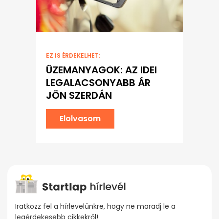
EZ IS ÉRDEKELHET:
ÜZEMANYAGOK: AZ IDEI
LEGALACSONYABB ÁR
JÖN SZERDÁN
Elolvasom
Iratkozz fel a hírlevelünkre, hogy ne maradj le a
legérdekesebb cikkekről!