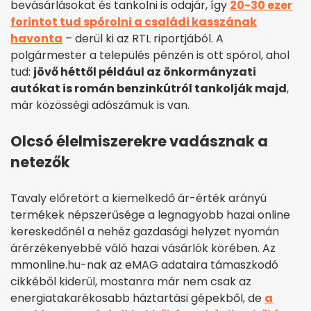
bevásárlásokat és tankolni is odajár, így
20-30 ezer
forintot tud spórolni a családi kasszának
havonta
– derül ki az RTL riportjából. A
polgármester a település pénzén is ott spórol, ahol
tud:
jövő héttől például az önkormányzati
autókat is román benzinkútról tankolják majd
,
már közösségi adószámuk is van.
Olcsó élelmiszerekre vadásznak a
netezők
Tavaly előretört a kiemelkedő ár-érték arányú
termékek népszerűsége a legnagyobb hazai online
kereskedőnél a nehéz gazdasági helyzet nyomán
árérzékenyebbé váló hazai vásárlók körében. Az
mmonline.hu-nak az eMAG adataira támaszkodó
cikkéből kiderül, mostanra már nem csak az
energiatakarékosabb háztartási gépekből, de
a