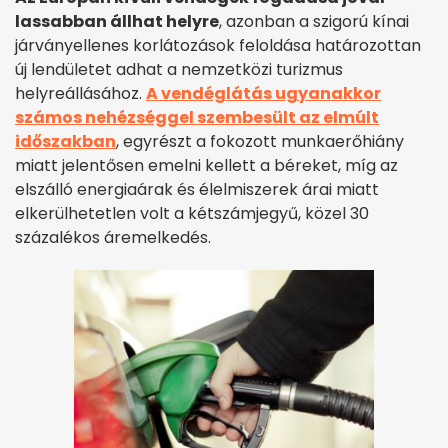
lassabban állhat helyre
, azonban a szigorú kínai
járványellenes korlátozások feloldása határozottan
új lendületet adhat a nemzetközi turizmus
helyreállásához.
A vendéglátás ugyanakkor
számos nehézséggel szembesült az elmúlt
időszakban
, egyrészt a fokozott munkaerőhiány
miatt jelentősen emelni kellett a béreket, míg az
elszálló energiaárak és élelmiszerek árai miatt
elkerülhetetlen volt a kétszámjegyű, közel 30
százalékos áremelkedés.