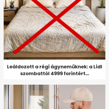
Leáldozott a régi ágyneműknek: a Lidl
szombattól 4999 forintért...