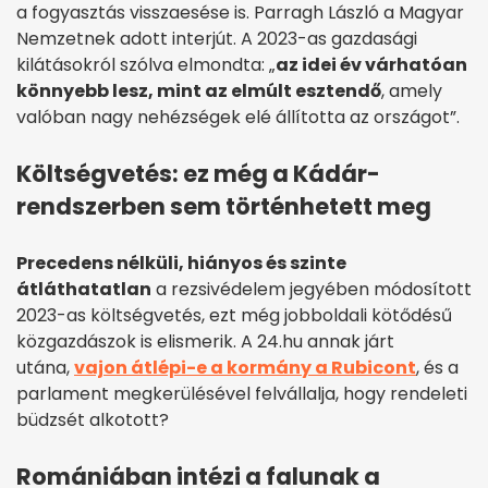
a fogyasztás visszaesése is. Parragh László a Magyar
Nemzetnek adott interjút. A 2023-as gazdasági
kilátásokról szólva elmondta: „
az idei év várhatóan
könnyebb lesz, mint az elmúlt esztendő
, amely
valóban nagy nehézségek elé állította az országot”.
Költségvetés: ez még a Kádár-
rendszerben sem történhetett meg
Precedens nélküli, hiányos és szinte
átláthatatlan
a rezsivédelem jegyében módosított
2023-as költségvetés, ezt még jobboldali kötődésű
közgazdászok is elismerik. A 24.hu annak járt
utána,
vajon átlépi-e a kormány a Rubicont
, és a
parlament megkerülésével felvállalja, hogy rendeleti
büdzsét alkotott?
Romániában intézi a falunak a