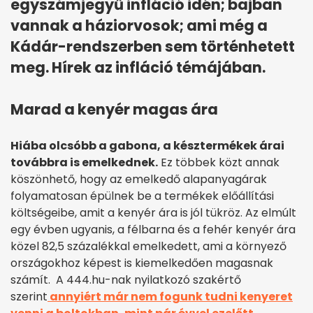
egyszámjegyű infláció idén; bajban
vannak a háziorvosok; ami még a
Kádár-rendszerben sem történhetett
meg. Hírek az infláció témájában.
Marad a kenyér magas ára
Hiába olcsóbb a gabona, a késztermékek árai
továbbra is emelkednek.
Ez többek közt annak
köszönhető, hogy az emelkedő alapanyagárak
folyamatosan épülnek be a termékek előállítási
költségeibe, amit a kenyér ára is jól tükröz. Az elmúlt
egy évben ugyanis, a félbarna és a fehér kenyér ára
közel 82,5 százalékkal emelkedett, ami a környező
országokhoz képest is kiemelkedően magasnak
számít. A 444.hu-nak nyilatkozó szakértő
szerint
annyiért már nem fogunk tudni kenyeret