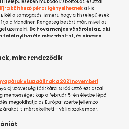
tti településeken működő kisboltokat, ezúttal
díjra költhető pénzt igényelhetnek
a kis
Elkél a támogatás, ismert, hogy a kistelepülések
 írja a Mandiner. Rengeteg bezárt már, mivel az
gel üzemelni.
De hova menjen vásárolni az, aki
 talál nyitva élelmiszerboltot, és nincsen
nek, mire rendeződik
nyagárak visszaállnak a 2021 novemberi
olaj Szövetség főtitkára. Grád Ottó ezt azzal
 mentességet kap a február 5-én életbe lépő
kedés megoldhatja az Európa-szerte jellemző
az árakat is mérsékelheti – véli a szakember.
ániát