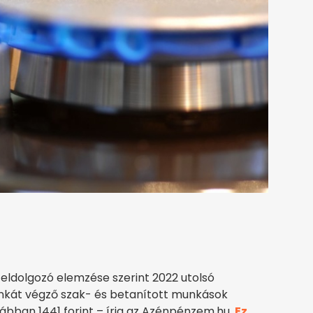
feldolgozó elemzése szerint 2022 utolsó
munkát végző szak- és betanított munkások
ábban 1441 forint – írja az Azénpénzem.hu.
Ez