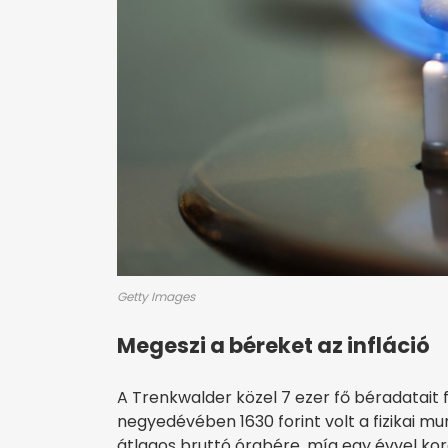
Getty Images
Megeszi a béreket az infláció
A Trenkwalder közel 7 ezer fő béradatait 
negyedévében 1630 forint volt a fizikai 
átlagos bruttó órabére, míg egy évvel kor