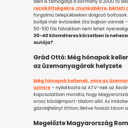
Idén is támogatja a kormány a 2000 fő ala
rezsiköltségekre, munkabérre, bérleti 
forgalmú településeken dolgozó boltosok. 
boltjai már évtizedek óta bajban vannak –
50-100 fős falvakban nem lehet nyereség
30-40 kilométeres körzetben is nehezen
autója?
Grád Ottó: Még hónapok kelle
az üzemanyagárak helyzete
Még hónapok kellenek, mire az üzema
szintre
– nyilatkozta az ATV-nek az Ásvány
kapcsolatban mondta, hogy Magyarország
orosz kőolajimport-tilalom alól. Az intéz
gázolajhiányt itthon, illetve hosszú távon 
Megelőzte Magyarország Rom