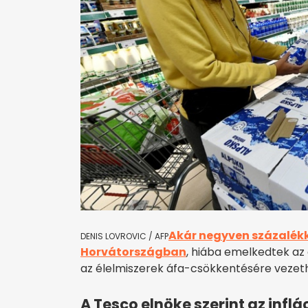
Akár negyven százalékk
DENIS LOVROVIC / AFP
Horvátországban
, hiába emelkedtek az
az élelmiszerek áfa-csökkentésére vezeth
A Tesco elnöke szerint az infl