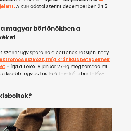
elent.
A KSH adatai szerint decemberben 24,5
ák a magyar börtönökben a
véket
 szerint úgy spórolna a börtönök rezsijén, hogy
ektromos eszközt, míg krónikus betegeknek
tet
– írja a Telex. A január 27-ig még társadalmi
s a kisebb fogyasztás felé terelné a büntetés-
kisboltok?