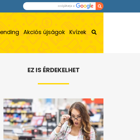
rending
Akciós újságok
Kvízek
EZ IS ÉRDEKELHET