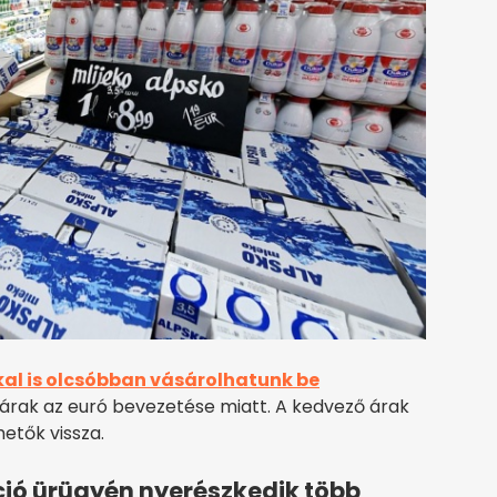
al is olcsóbban vásárolhatunk be
 árak az euró bevezetése miatt. A kedvező árak
etők vissza.
áció ürügyén nyerészkedik több