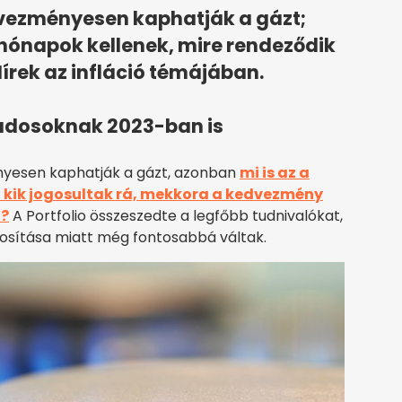
vezményesen kaphatják a gázt;
 hónapok kellenek, mire rendeződik
rek az infláció témájában.
ádosoknak 2023-ban is
yesen kaphatják a gázt, azonban
mi is az a
kik jogosultak rá, mekkora a kedvezmény
i?
A Portfolio összeszedte a legfőbb tudnivalókat,
osítása miatt még fontosabbá váltak.