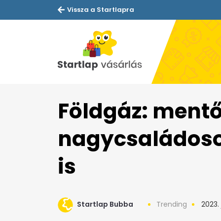
Vissza a Startlapra
Földgáz: ment
nagycsaládos
is
Startlap Bubba
Trending
2023. 