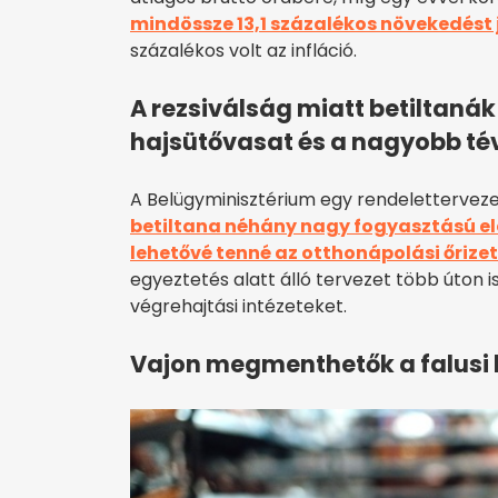
mindössze 13,1 százalékos növekedést j
százalékos volt az infláció.
A rezsiválság miatt betiltan
hajsütővasat és a nagyobb té
A Belügyminisztérium egy rendelettervezet
betiltana néhány nagy fogyasztású el
lehetővé tenné az otthonápolási őrize
egyeztetés alatt álló tervezet több úton i
végrehajtási intézeteket.
Vajon megmenthetők a falusi 