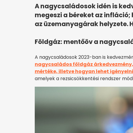
A nagycsaládosok idén is ked
megeszi a béreket az infláció;
az üzemanyagárak helyzete. Hí
Földgáz: mentőöv a nagycsal
A nagycsaládosok 2023-ban is kedvezmén
nagycsaládos földgáz árkedvezmény, 
mértéke, illetve hogyan lehet igényeln
amelyek a rezsicsökkentési rendszer mód