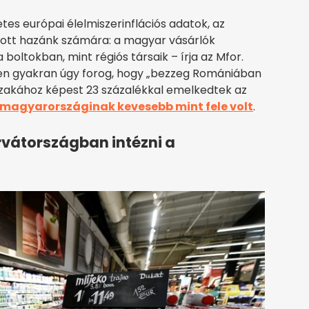
tes európai élelmiszerinflációs adatok, az
ozott hazánk számára: a magyar vásárlók
ltokban, mint régiós társaik – írja az Mfor.
n gyakran úgy forog, hogy „bezzeg Romániában
szakához képest 23 százalékkal emelkedtek az
a magyarországinak kevesebb mint fele volt
.
rvátországban intézni a