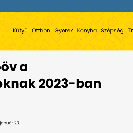
Kütyü
Otthon
Gyerek
Konyha
Szépség
T
őöv a
oknak 2023-ban
január 23.