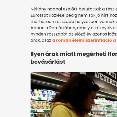
Néhány nappal ezelőtt befutottak a részle
Eurostat közlése pedig nem sok jó hírt h
mérhetően rosszabb helyzetben vannak a bo
Abban a Romániában, amely a köznyelvbe
minden rosszabb” az előző év azonos idő
árak, azaz
a román élelmiszerinfláció 
Ilyen árak miatt megérheti Ho
bevásárlást