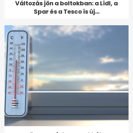
Változás jön a boltokban: a Lidl, a
Spar és a Tesco is új...