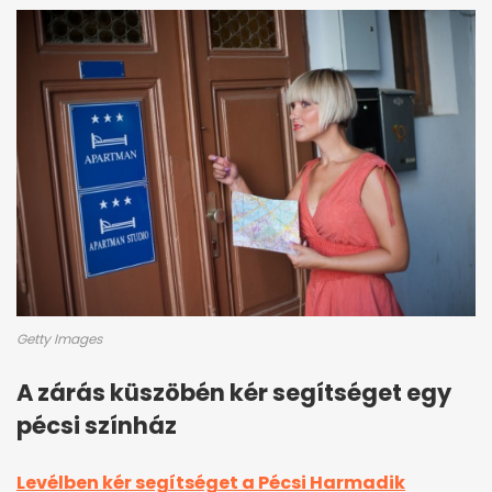
Getty Images
A zárás küszöbén kér segítséget egy
pécsi színház
Levélben kér segítséget a Pécsi Harmadik