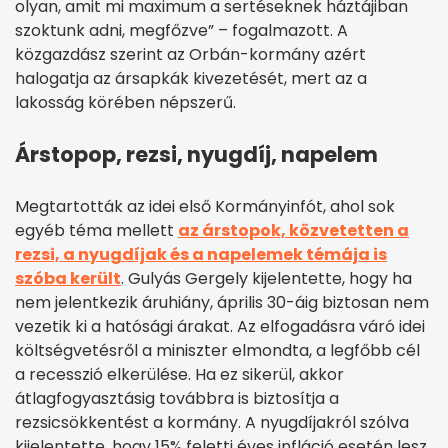
olyan, amit mi maximum a sertéseknek háztájiban
szoktunk adni, megfőzve” – fogalmazott. A
közgazdász szerint az Orbán-kormány azért
halogatja az ársapkák kivezetését, mert az a
lakosság körében népszerű.
Árstopop, rezsi, nyugdíj, napelem
Megtartották az idei első Kormányinfót, ahol sok
egyéb téma mellett
az árstopok, közvetetten a
rezsi, a nyugdíjak és a napelemek témája is
szóba került
. Gulyás Gergely kijelentette, hogy ha
nem jelentkezik áruhiány, április 30-áig biztosan nem
vezetik ki a hatósági árakat. Az elfogadásra váró idei
költségvetésről a miniszter elmondta, a legfőbb cél
a recesszió elkerülése. Ha ez sikerül, akkor
átlagfogyasztásig továbbra is biztosítja a
rezsicsökkentést a kormány. A nyugdíjakról szólva
kijelentette, hogy 15% feletti éves infláció esetén lesz