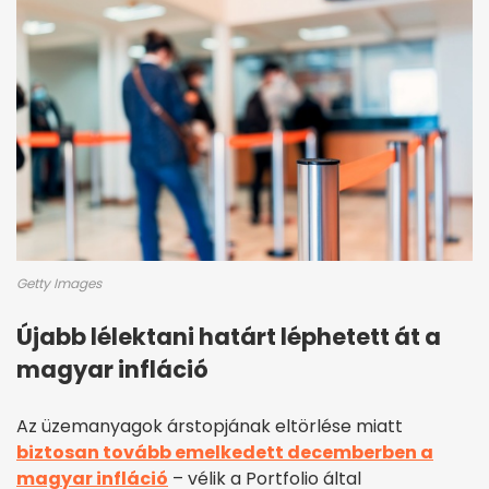
Getty Images
Újabb lélektani határt léphetett át a
magyar infláció
Az üzemanyagok árstopjának eltörlése miatt
biztosan tovább emelkedett decemberben a
magyar infláció
– vélik a Portfolio által