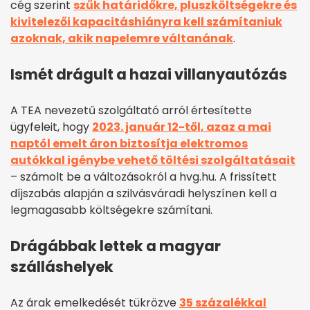
cég szerint
szűk határidőkre, pluszköltségekre és
kivitelezői kapacitáshiányra kell számítaniuk
azoknak, akik napelemre váltanának
.
Ismét drágult a hazai villanyautózás
A TEA nevezetű szolgáltató arról értesítette
ügyfeleit, hogy
2023. január 12-től, azaz a mai
naptól emelt áron biztosítja elektromos
autókkal igénybe vehető töltési szolgáltatásait
– számolt be a változásokról a hvg.hu. A frissített
díjszabás alapján a szilvásváradi helyszínen kell a
legmagasabb költségekre számítani.
Drágábbak lettek a magyar
szálláshelyek
Az árak emelkedését tükrözve
35 százalékkal