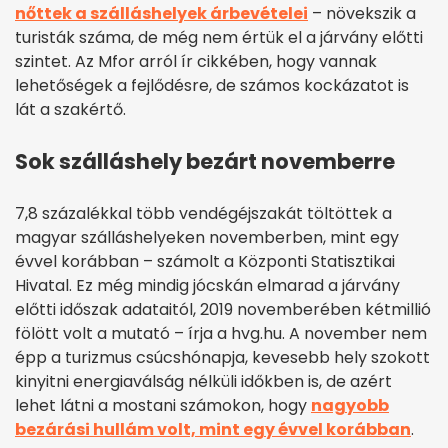
nőttek a szálláshelyek árbevételei
– növekszik a
turisták száma, de még nem értük el a járvány előtti
szintet. Az Mfor arról ír cikkében, hogy vannak
lehetőségek a fejlődésre, de számos kockázatot is
lát a szakértő.
Sok szálláshely bezárt novemberre
7,8 százalékkal több vendégéjszakát töltöttek a
magyar szálláshelyeken novemberben, mint egy
évvel korábban – számolt a Központi Statisztikai
Hivatal. Ez még mindig jócskán elmarad a járvány
előtti időszak adataitól, 2019 novemberében kétmillió
fölött volt a mutató – írja a hvg.hu. A november nem
épp a turizmus csúcshónapja, kevesebb hely szokott
kinyitni energiaválság nélküli időkben is, de azért
lehet látni a mostani számokon, hogy
nagyobb
bezárási hullám volt, mint egy évvel korábban
.