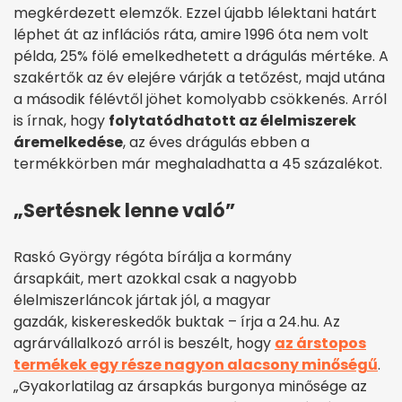
megkérdezett elemzők. Ezzel újabb lélektani határt
léphet át az inflációs ráta, amire 1996 óta nem volt
példa, 25% fölé emelkedhetett a drágulás mértéke. A
szakértők az év elejére várják a tetőzést, majd utána
a második félévtől jöhet komolyabb csökkenés. Arról
is írnak, hogy
folytatódhatott az élelmiszerek
áremelkedése
, az éves drágulás ebben a
termékkörben már meghaladhatta a 45 százalékot.
„Sertésnek lenne való”
Raskó György régóta bírálja a kormány
ársapkáit, mert azokkal csak a nagyobb
élelmiszerláncok jártak jól, a magyar
gazdák, kiskereskedők buktak – írja a 24.hu. Az
agrárvállalkozó arról is beszélt, hogy
az árstopos
termékek egy része nagyon alacsony minőségű
.
„Gyakorlatilag az ársapkás burgonya minősége az