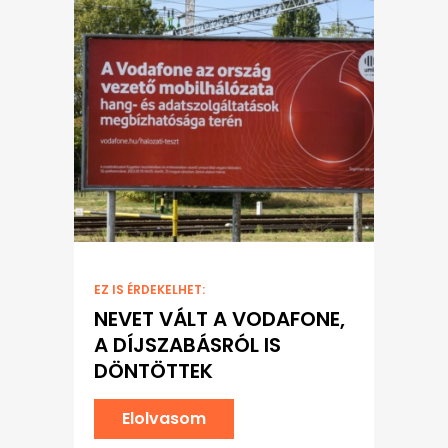
EZ IS ÉRDEKELHET:
NEVET VÁLT A VODAFONE,
A DÍJSZABÁSRÓL IS
DÖNTÖTTEK
Elolvasom