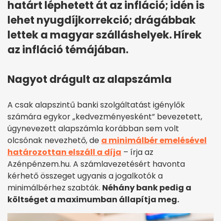
határt léphetett át az infláció; idén is
lehet nyugdíjkorrekció; drágábbak
lettek a magyar szálláshelyek. Hírek
az infláció témájában.
Nagyot drágult az alapszámla
A csak alapszintű banki szolgáltatást igénylők
számára egykor „kedvezményesként” bevezetett,
úgynevezett alapszámla korábban sem volt
olcsónak nevezhető, de
a minimálbér emelésével
határozottan elszáll a díja
– írja az
Azénpénzem.hu. A számlavezetésért havonta
kérhető összeget ugyanis a jogalkotók a
minimálbérhez szabták.
Néhány bank pedig a
költséget a maximumban állapítja meg.