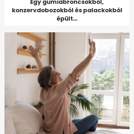
Egy gumiabroncsokból,
konzervdobozokból és palackokból
épült...