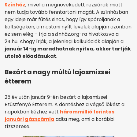
Színház
, mivel a megnövekedett rezsiárak miatt
nem tudja tovább fenntartani magát. A színházban
egy ideje már fűtés sincs, hogy így spóroljanak a
költségeken, a mostani nyílt levelük alapján azonban
ez sem elég – írja a színház.org-ra hivatkozva a
24.hu. Ahogy írják, a jelenlegi kalkulációk alapján a
január 14-ig maradhatnak nyitva, akkor tartják
utolsó előadásukat
.
Bezárt a nagy múltú lajosmizsei
étterem
25 év után január 9-én bezárt a lajosmizsei
Ezüstfenyő Étterem. A döntéshez a végső lökést a
napokban kézhez vett
hárommillió forintos
januári gázszámla
adta meg, ami a korábbi
tízszerese.