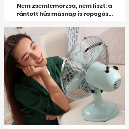
Nem zsemlemorzsa, nem liszt: a
rántott hús másnap is ropogós...