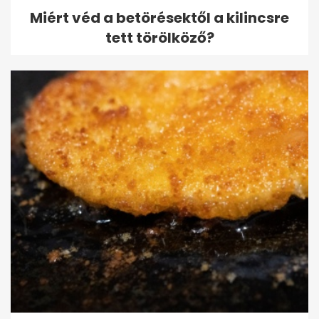
Miért véd a betörésektől a kilincsre
tett törölköző?