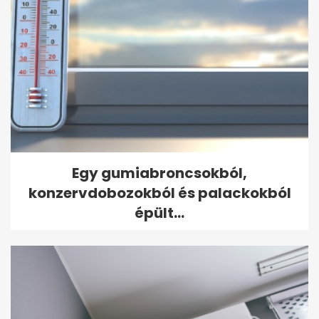
Egy gumiabroncsokból,
konzervdobozokból és palackokból
épült...