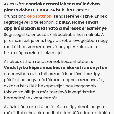
Az eszközt
csatlakoztatni lehet a múlt évben
piacra dobott DIRIGERA hub-hoz
, ami az
áruházlánc
okosotthon-
rendszerének szíve. Ennek
segítségével a telefonon,
az IKEA Home smart
applikációban is látható a mérések eredménye
.
Segítségül különböző színkódokat is használnak. A
piros szín azt jelenti, hogy a szoba levegőjében nagy
mértékben van szennyező anyag. A zöld szín a
biztonságos szintet jelzi majd.
Az okos otthon rendszernek köszönhetően
a
Vindstyrka képes más készülékeket is irányítani
,
amennyiben azt a felhasználó lehetővé tesz. Így
például, ha nagy mértékben megnő a szennyezés,
akkor a készülék bekapcsolja vagy magasabb
fokozatra állítja a már meglévő levegőtisztító
berendezések ventilátorát.
Az üzletlánc arra külön felhívja a figyelmet, hogy a
működtetéshez elengedhetetlen USB adaptert külön