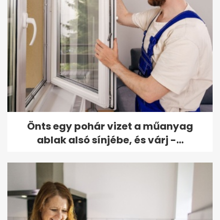
Önts egy pohár vizet a műanyag
ablak alsó sínjébe, és várj -...