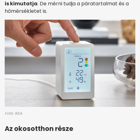
is kimutatja
. De mérni tudja a páratartalmat és a
hőmérsékletet is.
Fotó: IKEA
Az okosotthon része