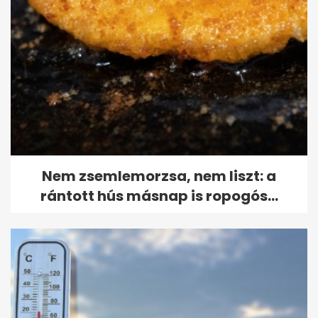
Nem zsemlemorzsa, nem liszt: a
rántott hús másnap is ropogós...