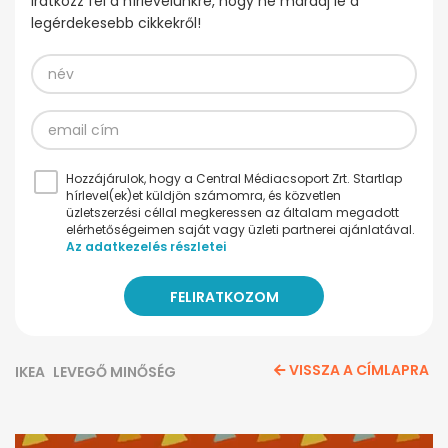
Iratkozz fel a hírlevelünkre, hogy ne maradj le a
legérdekesebb cikkekről!
Hozzájárulok, hogy a Central Médiacsoport Zrt. Startlap
hírlevel(ek)et küldjön számomra, és közvetlen
üzletszerzési céllal megkeressen az általam megadott
elérhetőségeimen saját vagy üzleti partnerei ajánlatával.
Az adatkezelés részletei
VISSZA A CÍMLAPRA
IKEA
LEVEGŐ MINŐSÉG