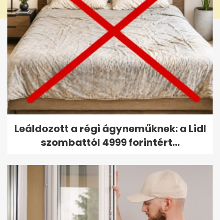
Leáldozott a régi ágyneműknek: a Lidl
szombattól 4999 forintért...