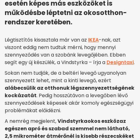
esetén képes más eszközöket is
működésbe léptetni az okosotthon-
rendszer keretében.
Légtisztítós kisasztala már van az
IKEA
-nak, azt
viszont eddig nem tudtuk mérni, hogy mennyi
szennyeződés van a szobánk levegőjében. Ebben
segít egy új készülék, a Vindstyrka – írja a
Designtaxi
.
Sokan nem tudják, de a beltéri levegő ugyanolyan
szennyezett lehet, mint a kinti levegő, ezért
alábecsülik az otthonuk légszennyezettségének
kockázatát
. Pedig hosszútávon a levegőben lévő
szennyeződések képesek akár komoly egészségügyi
problémákat előidézni.
A nemrég megjelent,
Vindstyrka
okos eszköz
az
egészen apró és szabad szemmel nem látható,
2,5 mikrométer átmérőnél is kisebb részecskéket