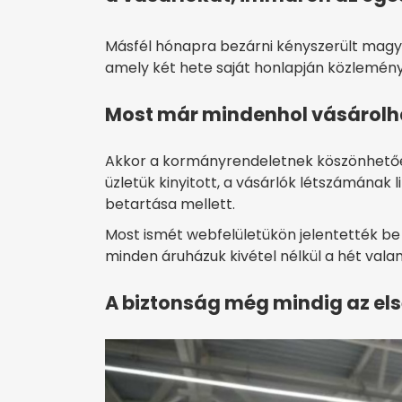
Másfél hónapra bezárni kényszerült magy
amely két hete saját honlapján közleményt
Most már mindenhol vásárol
Akkor a kormányrendeletnek köszönhetően
üzletük kinyitott, a vásárlók létszámának 
betartása mellett.
Most ismét webfelületükön jelentették be a 
minden áruházuk kivétel nélkül a hét valam
A biztonság még mindig az el