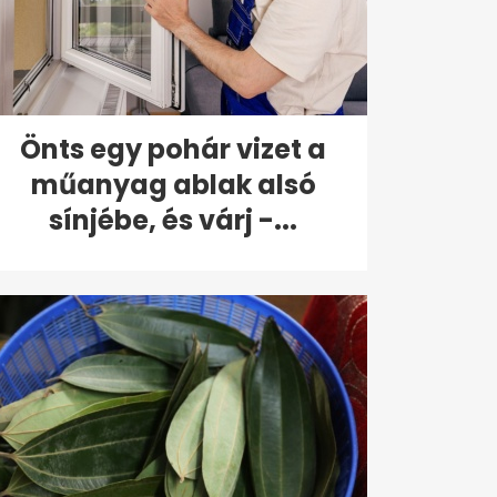
Önts egy pohár vizet a
műanyag ablak alsó
sínjébe, és várj -...