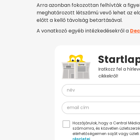
Arra azonban fokozottan felhívták a figye
meghatározott létszámú vevő lehet az ela
előtt a kellő távolság betartásával.
A vonatkozó egyéb intézkedésekről a
Dec
Iratkozz fel a hírl
cikkekről!
Hozzájárulok, hogy a Central Médiacs
számomra, és közvetlen üzletszerz
elérhetőségeimen saját vagy üzleti 
részletei