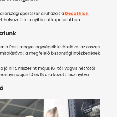
arországi sportszer áruházait a
Decathlon
,
 helyezett ki a nyitással kapcsolatban.
hatunk
 a Pest megyei egységeik kivételével az összes
limitálásával, a megfelelő biztonsági intézkedések
jó hírt, miszerint május 18-tól, vagyis hétfőtől
ennyi napján 10 és 18 óra között lesz nyitva.
ső