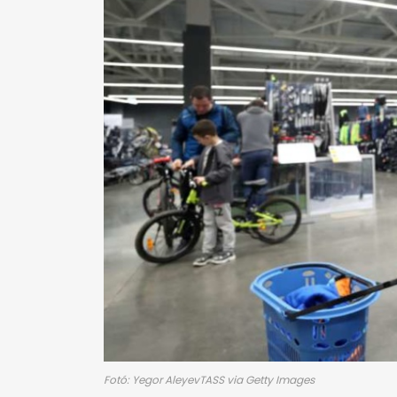
Fotó: Yegor AleyevTASS via Getty Images