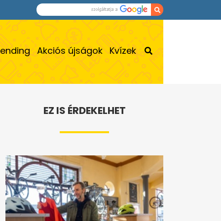
rending
Akciós újságok
Kvízek
EZ IS ÉRDEKELHET