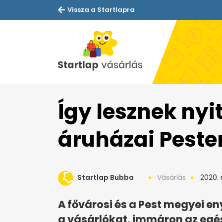
Vissza a Startlapra
Így lesznek nyi
áruházai Pesten
Startlap Bubba
Vásárlás
2020. 
A fővárosi és a Pest megyei e
a vásárlókat, immáron az egé