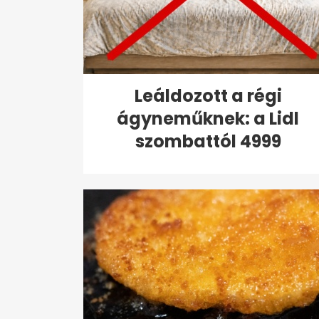
Leáldozott a régi
ágyneműknek: a Lidl
szombattól 4999
forintért...