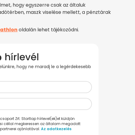
lmet, hogy egyszerre csak az általuk
dótérben, maszk viselése mellett, a pénztárak
athlon
oldalán lehet tájékozódni.
evelünkre, hogy ne maradj le a legérdekesebb
oport Zrt. Startlap hírlevel(ek)et küldjön
ési céllal megkeressen az általam megadott
partnerei ajánlatával.
Az adatkezelés