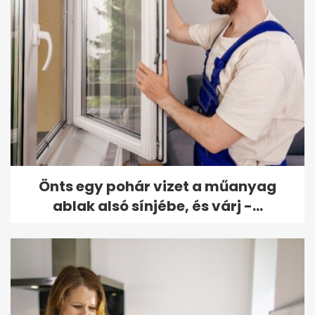
Önts egy pohár vizet a műanyag
ablak alsó sínjébe, és várj -...