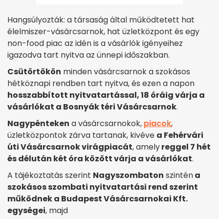
Hangsúlyozták: a társaság által működtetett hat
élelmiszer-vásárcsarnok, hat üzletközpont és egy
non-food piac az idén is a vásárlók igényeihez
igazodva tart nyitva az ünnepi időszakban.
Csütörtökön
minden vásárcsarnok a szokásos
hétköznapi rendben tart nyitva, és ezen a napon
hosszabbított nyitvatartással, 18 óráig várja a
vásárlókat a Bosnyák téri Vásárcsarnok
.
Nagypénteken
a vásárcsarnokok,
piacok
,
üzletközpontok zárva tartanak, kivéve
a Fehérvári
úti Vásárcsarnok virágpiacát
, amely
reggel 7 hét
és délután két óra között várja a vásárlókat
.
A tájékoztatás szerint
Nagyszombaton
szintén
a
szokásos szombati nyitvatartási rend szerint
működnek a Budapest Vásárcsarnokai Kft.
egységei
, majd