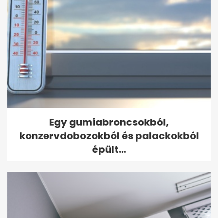
Egy gumiabroncsokból,
konzervdobozokból és palackokból
épült...