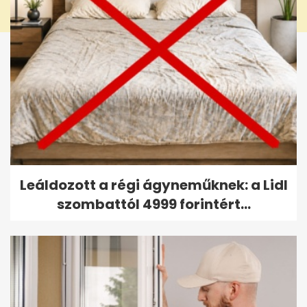
Leáldozott a régi ágyneműknek: a Lidl
szombattól 4999 forintért...