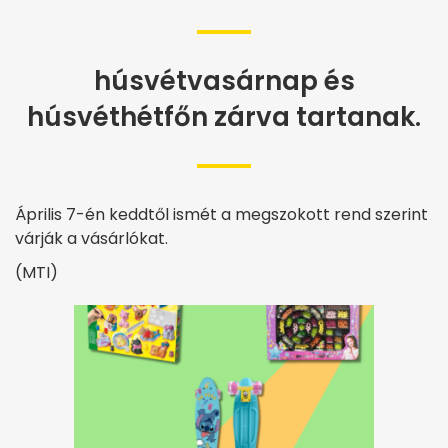
húsvétvasárnap és
húsvéthétfőn zárva tartanak.
Április 7-én keddtől ismét a megszokott rend szerint
várják a vásárlókat.
(MTI)