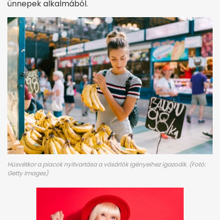
ünnepek alkalmából.
Húsvétkor a piacok nyitvartása a vásárlók igényeihez igazodik. (Fotó:
Getty Images)