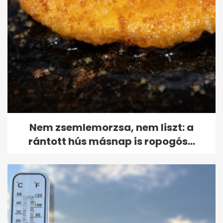
Nem zsemlemorzsa, nem liszt: a
rántott hús másnap is ropogós...