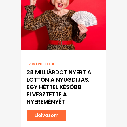
EZ IS ÉRDEKELHET:
28 MILLIÁRDOT NYERT A
LOTTÓN A NYUGDÍJAS,
EGY HÉTTEL KÉSŐBB
ELVESZTETTE A
NYEREMÉNYÉT
Elolvasom