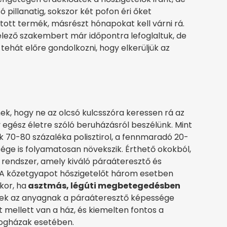
ó pillanatig, sokszor két pofon éri őket
tott termék, másrészt hónapokat kell várni rá.
telező szakembert már időpontra lefoglaltuk, de
tehát előre gondolkozni, hogy elkerüljük az
ek, hogy ne az olcsó kulcsszóra keressen rá az
egész életre szóló beruházásról beszélünk. Mint
70-80 százaléka polisztirol, a fennmaradó 20-
sége is folyamatosan növekszik. Érthető okokból,
 rendszer, amely kiváló páraáteresztő és
k. A kőzetgyapot hőszigetelőt három esetben
kor, ha
asztmás, légúti megbetegedésben
nek az anyagnak a páraáteresztő képessége
 mellett van a ház, és kiemelten fontos a
yogházak esetében.