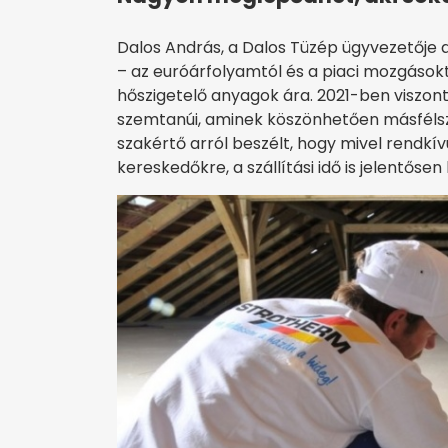
Dalos András, a Dalos Tüzép ügyvezetője 
– az euróárfolyamtól és a piaci mozgásoktó
hőszigetelő anyagok ára. 2021-ben viszo
szemtanúi, aminek köszönhetően másfélsz
szakértő arról beszélt, hogy mivel rendkívü
kereskedőkre, a szállítási idő is jelentősen