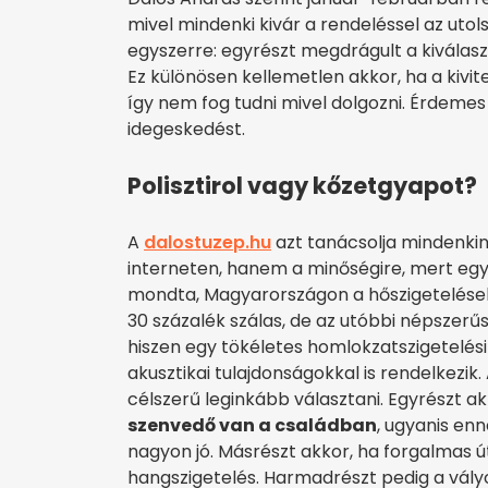
mivel mindenki kivár a rendeléssel az utols
egyszerre: egyrészt megdrágult a kiválasz
Ez különösen kellemetlen akkor, ha a kivi
így nem fog tudni mivel dolgozni. Érdemes 
idegeskedést.
Polisztirol vagy kőzetgyapot?
A
dalostuzep.hu
azt tanácsolja mindenkin
interneten, hanem a minőségire, mert egy 
mondta, Magyarországon a hőszigetelések 
30 százalék szálas, de az utóbbi népszerű
hiszen egy tökéletes homlokzatszigetelési
akusztikai tulajdonságokkal is rendelkezi
célszerű leginkább választani. Egyrészt ak
szenvedő van a családban
, ugyanis en
nagyon jó. Másrészt akkor, ha forgalmas út
hangszigetelés. Harmadrészt pedig a vál