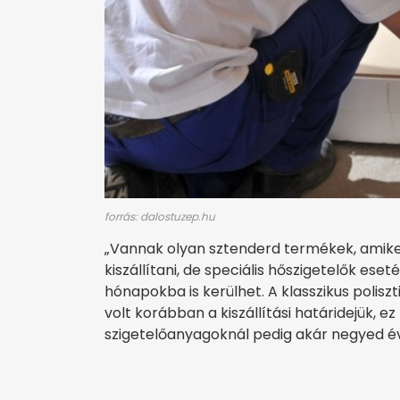
forrás: dalostuzep.hu
„Vannak olyan sztenderd termékek, amike
kiszállítani, de speciális hőszigetelők e
hónapokba is kerülhet. A klasszikus poli
volt korábban a kiszállítási határidejük, ez
szigetelőanyagoknál pedig akár negyed év