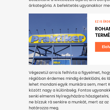
árkategória. A befektetés ugyanakkor megt
EZ IS ÉRD
ROHAM
TERMÉ
Elo
Végezetül arra is felhívta a figyelmet, ho
régióban érdemes mindig érdeklődni, és lá
lehet mondani egyik munkára sem, mert
között nagy a különbség. Fontos ugyanakko
senki elmenni Nyíregyházára hőszigetelni
ne bízzuk rá senkire a munkát, mert az a
határozza meg.