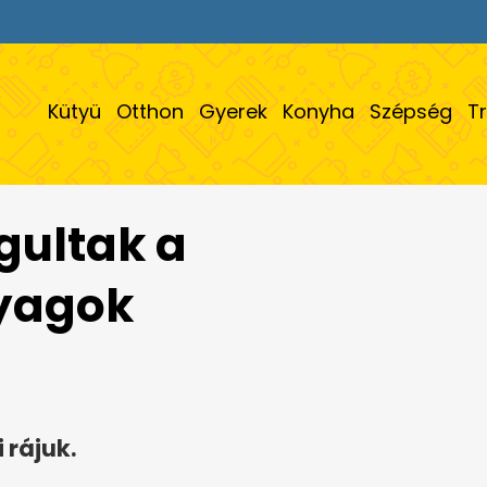
Kütyü
Otthon
Gyerek
Konyha
Szépség
T
gultak a
nyagok
 rájuk.