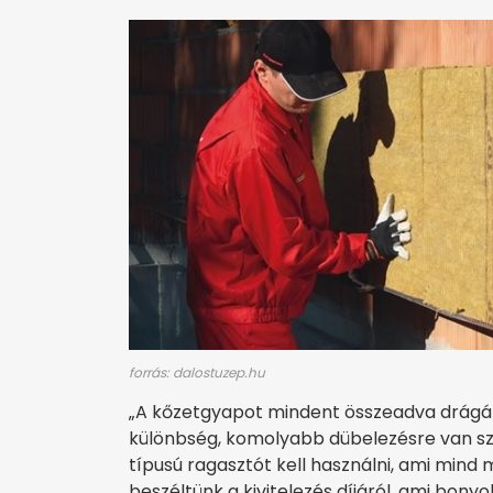
forrás: dalostuzep.hu
„A kőzetgyapot mindent összeadva drágáb
különbség, komolyabb dübelezésre van szü
típusú ragasztót kell használni, ami mind
beszéltünk a kivitelezés díjáról, ami bon