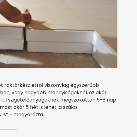
t raktárkészletről viszonylag egyszerűbb
setében, vagy nagyobb mennyiségeknél, ez akár
sztirol szigetelőanyagoknak megszokottan 5-6 nap
 most akár 5 hét is lehet, a szálas
 is” – magyarázta.