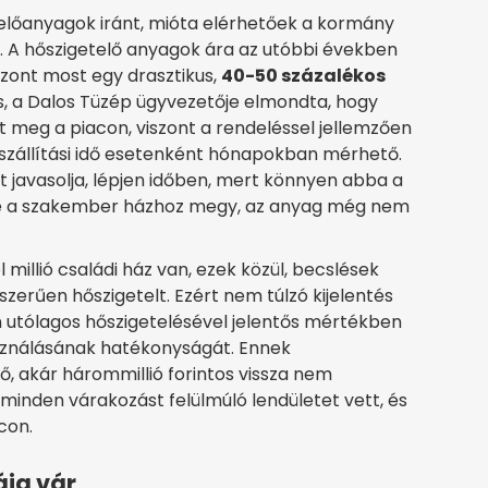
előanyagok iránt, mióta elérhetőek a kormány
k. A hőszigetelő anyagok ára az utóbbi években
szont most egy drasztikus,
40-50 százalékos
s, a Dalos Tüzép ügyvezetője elmondta, hogy
 meg a piacon, viszont a rendeléssel jellemzően
 a szállítási idő esetenként hónapokban mérhető.
t javasolja, lépjen időben, mert könnyen abba a
ire a szakember házhoz megy, az anyag még nem
millió családi ház van, ezek közül, becslések
zerűen hőszigetelt. Ezért nem túlzó kijelentés
an utólagos hőszigetelésével jelentős mértékben
asználásának hatékonyságát. Ennek
ő, akár hárommillió forintos vissza nem
 minden várakozást felülmúló lendületet vett, és
con.
ig vár