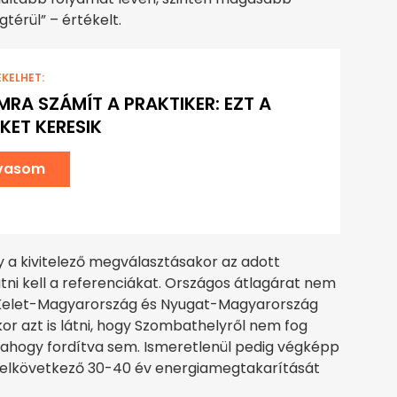
érül” – értékelt.
EKELHET:
RA SZÁMÍT A PRAKTIKER: EZT A
KET KERESIK
lvasom
gy a kivitelező megválasztásakor az adott
tni kell a referenciákat. Országos átlagárat nem
 Kelet-Magyarország és Nyugat-Magyarország
r azt is látni, hogy Szombathelyről nem fog
, ahogy fordítva sem. Ismeretlenül pedig végképp
z elkövetkező 30-40 év energiamegtakarítását