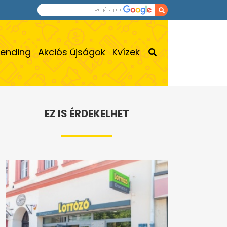
rending
Akciós újságok
Kvízek
EZ IS ÉRDEKELHET