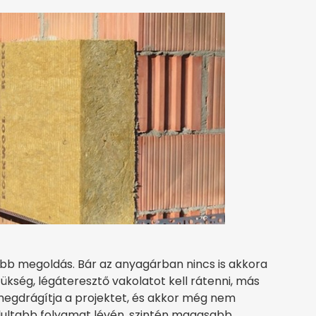
b megoldás. Bár az anyagárban nincs is akkora
kség, légáteresztő vakolatot kell rátenni, más
 megdrágítja a projektet, és akkor még nem
yolultabb folyamat lévén, szintén magasabb