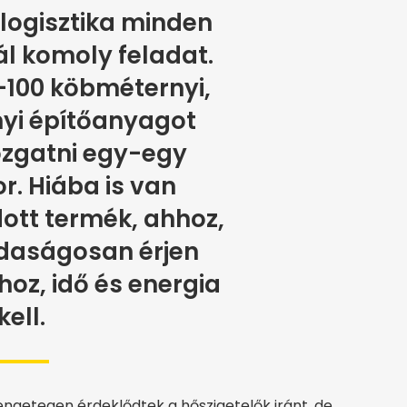
 logisztika minden
l komoly feladat.
-100 köbméternyi,
yi építőanyagot
zgatni egy-egy
r. Hiába is van
ott termék, ahhoz,
daságosan érjen
oz, idő és energia
kell.
engetegen érdeklődtek a hőszigetelők iránt, de