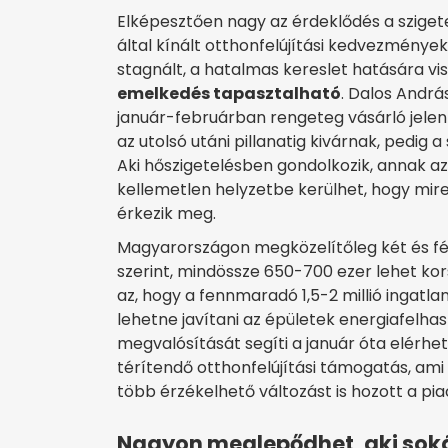
Elképesztően nagy az érdeklődés a sziget
által kínált otthonfelújítási kedvezménye
stagnált, a hatalmas kereslet hatására vi
emelkedés tapasztalható
. Dalos Andrá
január-februárban rengeteg vásárló jelent
az utolsó utáni pillanatig kivárnak, pedig
Aki hőszigetelésben gondolkozik, annak az
kellemetlen helyzetbe kerülhet, hogy m
érkezik meg.
Magyarországon megközelítőleg két és fél 
szerint, mindössze 650-700 ezer lehet kors
az, hogy a fennmaradó 1,5-2 millió ingatl
lehetne javítani az épületek energiafelh
megvalósítását segíti a január óta elérhet
térítendő otthonfelújítási támogatás, ami
több érzékelhető változást is hozott a pia
Nagyon meglepődhet, aki soká