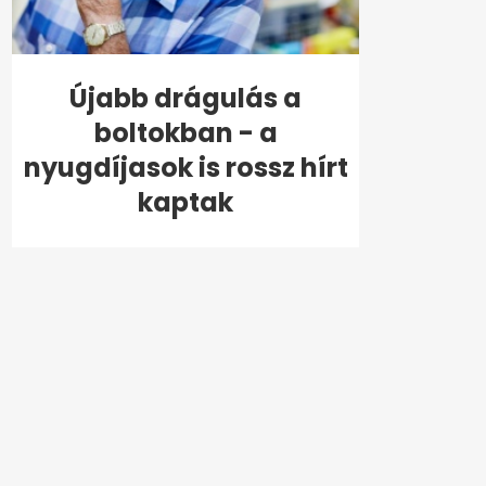
Újabb drágulás a
boltokban - a
nyugdíjasok is rossz hírt
kaptak