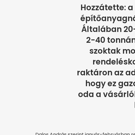
Hozzátette: a
építőanyagná
Általában 20
2-40 tonnán
szoktak mo
rendelésko
raktáron az ad
hogy ez gaz
oda a vásárlóh
Dalos András szerint január-februárban r