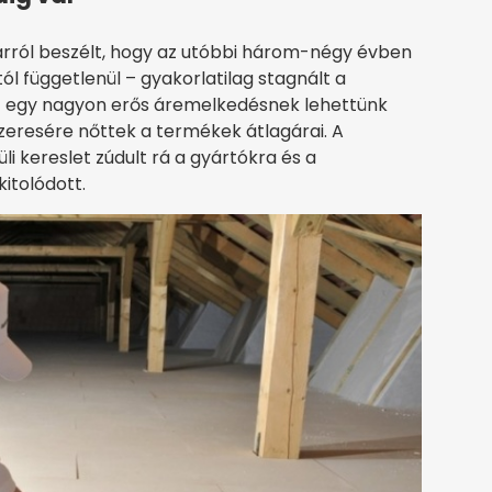
arról beszélt, hogy az utóbbi három-négy évben
l függetlenül – gyakorlatilag stagnált a
nt egy nagyon erős áremelkedésnek lehettünk
eresére nőttek a termékek átlagárai. A
li kereslet zúdult rá a gyártókra és a
 kitolódott.