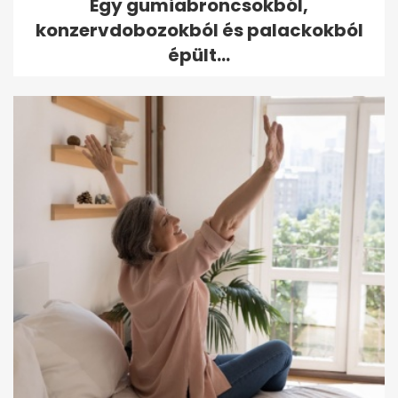
Egy gumiabroncsokból,
konzervdobozokból és palackokból
épült...