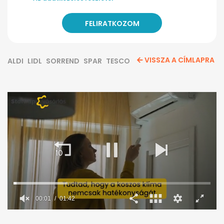
VISSZA A CÍMLAPRA
ALDI
LIDL
SORREND
SPAR
TESCO
00:02
01:42
0
seconds