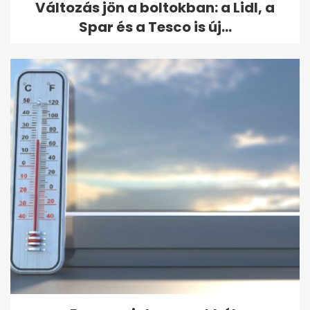
Változás jön a boltokban: a Lidl, a
Spar és a Tesco is új...