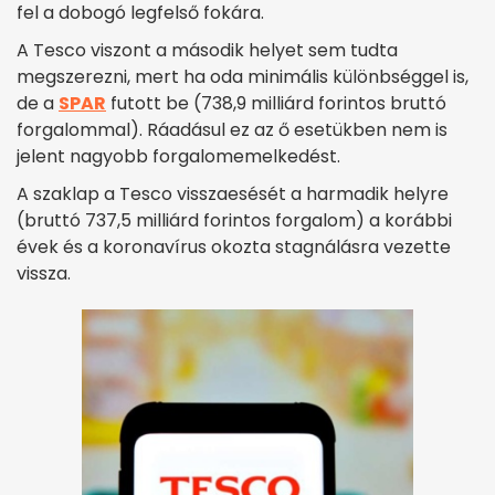
fel a dobogó legfelső fokára.
A Tesco viszont a második helyet sem tudta
megszerezni, mert ha oda minimális különbséggel is,
de a
SPAR
futott be (738,9 milliárd forintos bruttó
forgalommal). Ráadásul ez az ő esetükben nem is
jelent nagyobb forgalomemelkedést.
A szaklap a Tesco visszaesését a harmadik helyre
(bruttó 737,5 milliárd forintos forgalom) a korábbi
évek és a koronavírus okozta stagnálásra vezette
vissza.