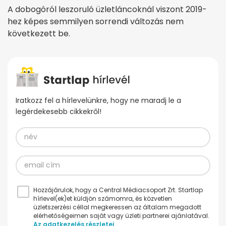
A dobogóról leszoruló üzletláncoknál viszont 2019-
hez képes semmilyen sorrendi változás nem
következett be.
Iratkozz fel a hírlevelünkre, hogy ne maradj le a
legérdekesebb cikkekről!
Hozzájárulok, hogy a Central Médiacsoport Zrt. Startlap
hírlevel(ek)et küldjön számomra, és közvetlen
üzletszerzési céllal megkeressen az általam megadott
elérhetőségeimen saját vagy üzleti partnerei ajánlatával.
Az adatkezelés részletei