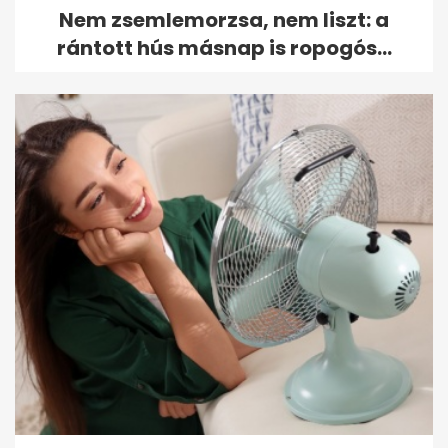
Nem zsemlemorzsa, nem liszt: a
rántott hús másnap is ropogós...