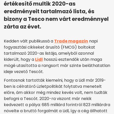
értékesítő multik 2020-as
eredményeit tartalmazó lista, és
bizony a Tesco nem várt eredménnyel
zárta az évet.
Kedden vált publikussá a
Trade magazin
napi
fogyasztási cikkeket árusító (FMCG) boltokat
tartalmazó 2020-as listája, amelyből azonnal
kiderült, hogy a
Lidl
hosszú esztendők után maga
mögé utasította a rangsort már szinte beláthatatlan
ideje vezető Tescót.
Fontosnak tartották kiemelni, hogy a Lidl már 2019-
ben is célratörő üzletpolitikát folytatva menetelt
előre, ám akkor még mindez kevés volt, nem tudták
befogni a Tescót. 2020-ra viszont már nekik
kedvezett a pálya: 685 milliárd forintról 823 milliárdra
növelte a bruttó forgalmát a Lidl, így a cég állhatott