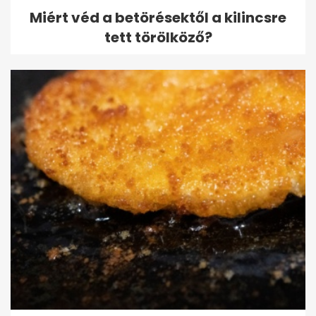
Miért véd a betörésektől a kilincsre
tett törölköző?