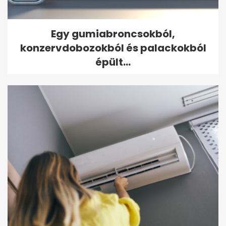
Egy gumiabroncsokból,
konzervdobozokból és palackokból
épült...