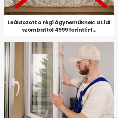
Leáldozott a régi ágyneműknek: a Lidl
szombattól 4999 forintért...