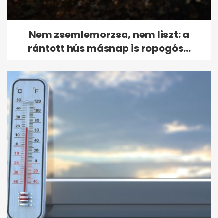
Nem zsemlemorzsa, nem liszt: a
rántott hús másnap is ropogós...