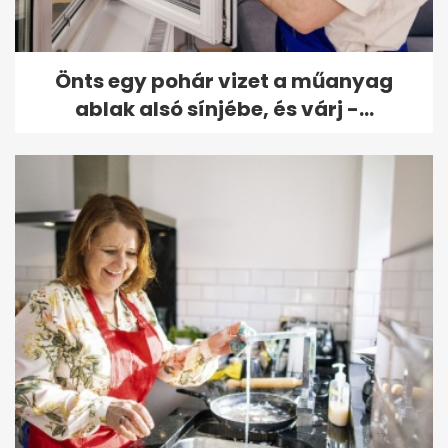
Önts egy pohár vizet a műanyag
ablak alsó sínjébe, és várj -...