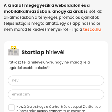
A kínálat megegyezik a weboldalon és a
mobilalkalmazásban, ahogy az árak is
, sőt, a
z
alkalmazásban a tényleges promóciós ajánlatok
teljes listája is megtalálható, így az app használói
nem marad le kedvezményekről – írja a
tesco.hu
.
Iratkozz fel a hírlevelünkre, hogy ne maradj le a
legérdekesebb cikkekről!
Hozzájárulok, hogy a Central Médiacsoport Zrt. Startlap
hírlevel(ek)et küldjön számomra, és közvetlen