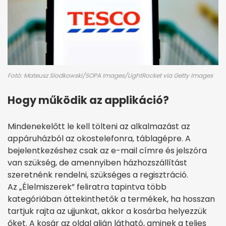
Fotó: Mateusz Slodkowski/SOPA Images/LightRocket via Getty Images
Hogy működik az applikáció?
Mindenekelőtt le kell tölteni az alkalmazást az
appáruházból az okostelefonra, táblagépre
. A
bejelentkezéshez csak az e-mail címre és jelszóra
van szükség, de amennyiben házhozszállítást
szeretnénk rendelni, szükséges a regisztráció.
Az
„Élelmiszerek” feliratra tapintva több
kategóriában áttekinthetők a termékek, ha hosszan
tartjuk rajta az ujjunkat, akkor a
kosárba helyezzük
őket.
A kosár az oldal alján látható, aminek a
teljes