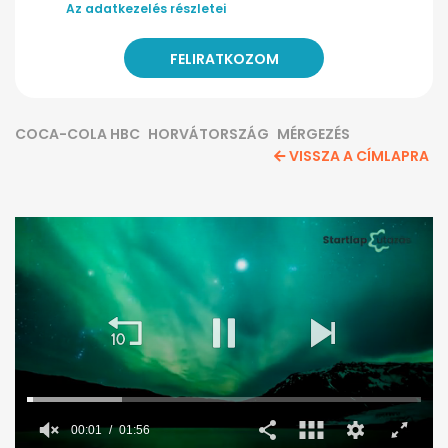
Az adatkezelés részletei
COCA-COLA HBC
HORVÁTORSZÁG
MÉRGEZÉS
VISSZA A CÍMLAPRA
00:02
01:56