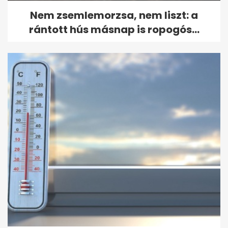
Nem zsemlemorzsa, nem liszt: a
rántott hús másnap is ropogós...