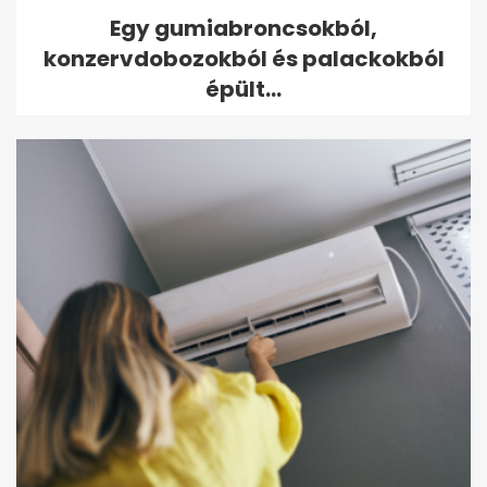
Egy gumiabroncsokból,
konzervdobozokból és palackokból
épült...