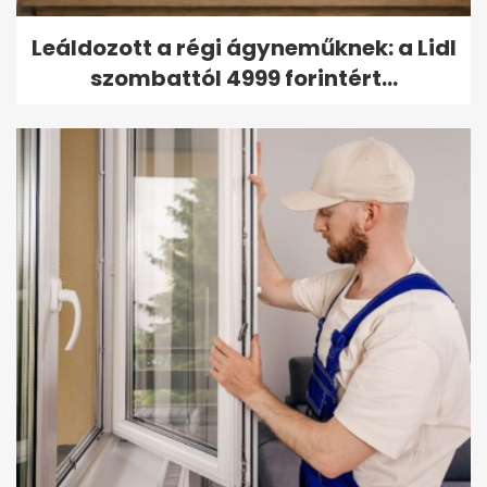
Leáldozott a régi ágyneműknek: a Lidl
szombattól 4999 forintért...