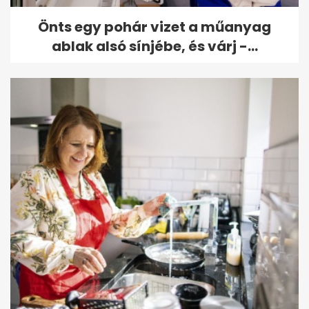
Önts egy pohár vizet a műanyag
ablak alsó sínjébe, és várj -...