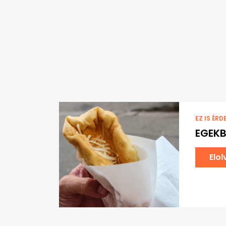
EZ IS ÉRD
EGEKB
Elo