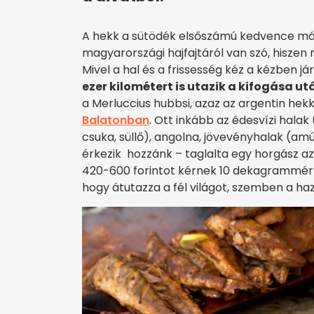
A hekk a sütödék elsőszámú kedvence már 
magyarországi hajfajtáról van szó, hiszen
Mivel a hal és a frissesség kéz a kézben j
ezer kilométert is utazik a kifogása ut
a Merluccius hubbsi, azaz az argentin hekk
Balatonban
. Ott inkább az édesvízi halak
csuka, süllő), angolna, jövevényhalak (amú
érkezik hozzánk – taglalta egy horgász a
420-600 forintot kérnek 10 dekagrammért 
hogy átutazza a fél világot, szemben a haz