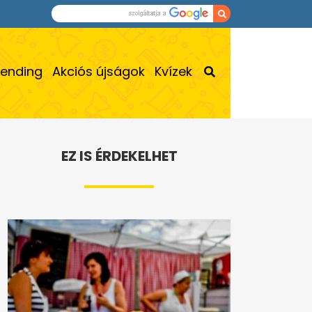
rending
Akciós újságok
Kvízek
EZ IS ÉRDEKELHET