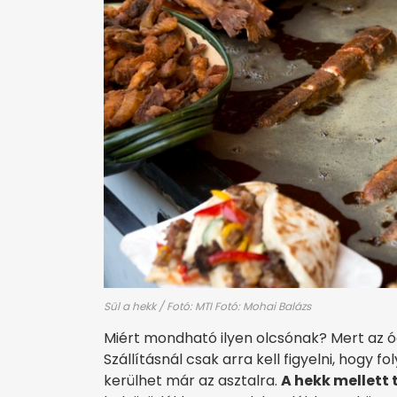
Sül a hekk / Fotó: MTI Fotó: Mohai Balázs
Miért mondható ilyen olcsónak? Mert az ó
Szállításnál csak arra kell figyelni, hogy 
kerülhet már az asztalra.
A hekk mellett 