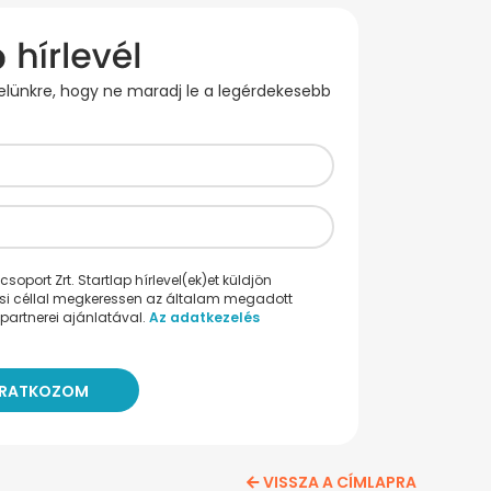
evelünkre, hogy ne maradj le a legérdekesebb
oport Zrt. Startlap hírlevel(ek)et küldjön
ési céllal megkeressen az általam megadott
partnerei ajánlatával.
Az adatkezelés
VISSZA A CÍMLAPRA