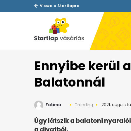
Vissza a Startlapra
Ennyibe kerül a
Balatonnál
Fatima
Trending
2021. augusztus
Úgy látszik a balatoni nyaral
a divatból.