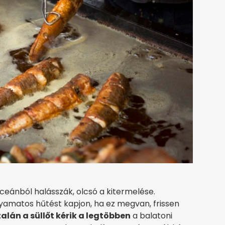
ceánból halásszák, olcsó a kitermelése.
folyamatos hűtést kapjon, ha ez megvan, frissen
talán a süllőt kérik a legtöbben
a balatoni