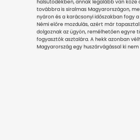
halsütödékben, annak legalább van köze 
továbbra is siralmas Magyarországon, mes
nyáron és a karácsonyi időszakban fogy a
Némi előre mozdulás, azért már tapaszta
dolgoznak az ügyön, remélhetően egyre t
fogyasztók asztalára. A hekk azonban vél
Magyarország egy huszárvágással ki nem te