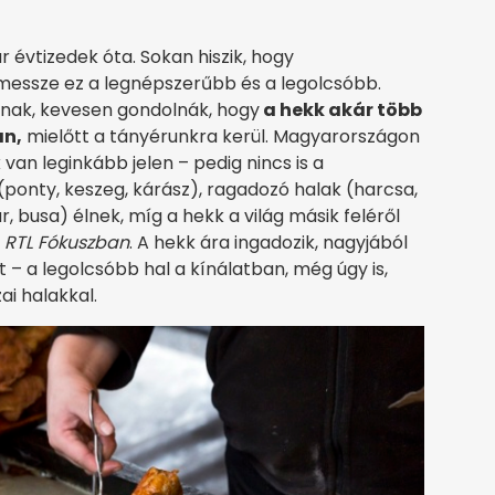
évtizedek óta. Sokan hiszik, hogy
 messze ez a legnépszerűbb és a legolcsóbb.
árnak, kevesen gondolnák, hogy
a hekk akár több
án,
mielőtt a tányérunkra kerül. Magyarországon
 van leginkább jelen – pedig nincs is a
 (ponty, keszeg, kárász), ragadozó halak (harcsa,
r, busa) élnek, míg a hekk a világ másik feléről
z
RTL Fókuszban
. A hekk ára ingadozik, nagyjából
– a legolcsóbb hal a kínálatban, még úgy is,
ai halakkal.