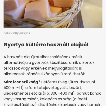
Fotó: Getty Images
Gyertya kültérre használt olajból
A használt olaj újrafelhasználásának másik
alternatívája a gyertyák készítése, amik a kertek,
teraszok vagy erkélyek megvilágítására is
alkalmasak, ráadásul könnyen újratölthetők.
Mire lesz szükség?
Befőttes üveg (üres, tiszta, pl.
500 ml–1 l), a fém tetejével együtt, leszűrt,
üledékmentes étolaj (kb. 300–400 ml), pamut kanóc
vagy vastag zsinór, kalapács és szög (a fedél
kilyukasztásához), díszítéshez kavicsok vagy homok