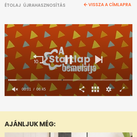
VISSZA A CÍMLAPRA
ÉTOLAJ
ÚJRAHASZNOSÍTÁS
0
seconds
of
6
minutes,
AJÁNLJUK MÉG:
45
seconds