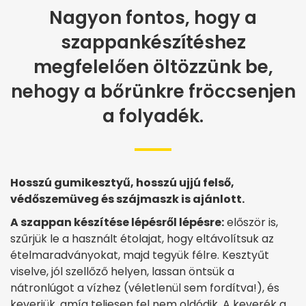
Nagyon fontos, hogy a
szappankészítéshez
megfelelően öltözzünk be,
nehogy a bőrünkre fröccsenjen
a folyadék.
Hosszú gumikesztyű, hosszú ujjú felső,
védőszemüveg és szájmaszk is ajánlott.
A szappan készítése lépésről lépésre:
először is,
szűrjük le a használt étolajat, hogy eltávolítsuk az
ételmaradványokat, majd tegyük félre. Kesztyűt
viselve, jól szellőző helyen, lassan öntsük a
nátronlúgot a vízhez (véletlenül sem fordítva!), és
keverjük, amíg teljesen fel nem oldódik. A keverék a