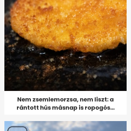
Nem zsemlemorzsa, nem liszt: a
rántott hús másnap is ropogós...