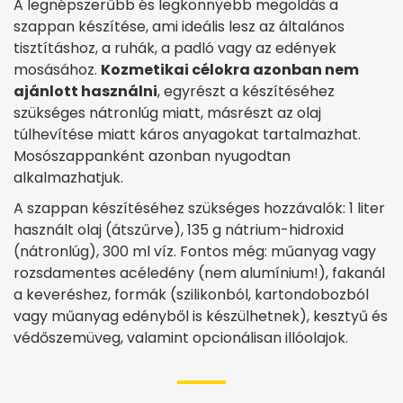
A legnépszerűbb és legkönnyebb megoldás a
szappan készítése, ami ideális lesz az általános
tisztításhoz, a ruhák, a padló vagy az edények
mosásához.
Kozmetikai célokra azonban nem
ajánlott használni
, egyrészt a készítéséhez
szükséges nátronlúg miatt, másrészt az olaj
túlhevítése miatt káros anyagokat tartalmazhat.
Mosószappanként azonban nyugodtan
alkalmazhatjuk.
A szappan készítéséhez szükséges hozzávalók: 1 liter
használt olaj (átszűrve), 135 g nátrium-hidroxid
(nátronlúg), 300 ml víz. Fontos még: műanyag vagy
rozsdamentes acéledény (nem alumínium!), fakanál
a keveréshez, formák (szilikonból, kartondobozból
vagy műanyag edényből is készülhetnek), kesztyű és
védőszemüveg, valamint opcionálisan illóolajok.