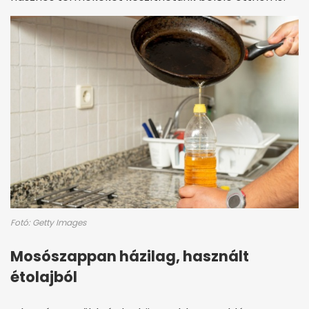
Fotó: Getty Images
Mosószappan házilag, használt
étolajból