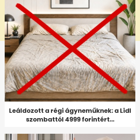
Leáldozott a régi ágyneműknek: a Lidl
szombattól 4999 forintért...