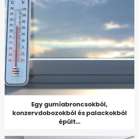
Egy gumiabroncsokból,
konzervdobozokból és palackokból
épült...