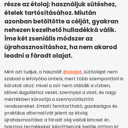
része az étolaj: használjuk sütéshez,
ételek tartósításához. Miután
azonban betöltötte a célját, gyakran
nehezen kezelhető hulladékká válik.
Íme két zseniális módszer az
újrahasznosításhoz, ha nem akarod
leadni a fáradt olajat.
Mint azt tudjuk, a használt
étolajat
, sütőolajat nem
szabad a lefolyóba önteni, mert több szempontból is
károkat okoz: mivel a zsír nem oldódik a vízben,
idővel duguláshoz vezet, szennyezi a vizet, és nagy
mértékben károsítja a szennyvíztisztító
rendszereket. Emiatt fenntartható, gazdaságos és
praktikus alternatívát jelent az étolaj
újrahasznosítása: a fáradt olaj valódi kincset ér,
hasznos termékeket készíthetünk belőle otthon is!