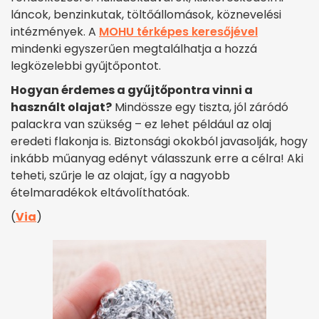
láncok, benzinkutak, töltőállomások, köznevelési
intézmények. A
MOHU térképes keresőjével
mindenki egyszerűen megtalálhatja a hozzá
legközelebbi gyűjtőpontot.
Hogyan érdemes a gyűjtőpontra vinni a
használt olajat?
Mindössze egy tiszta, jól záródó
palackra van szükség – ez lehet például az olaj
eredeti flakonja is. Biztonsági okokból javasolják, hogy
inkább műanyag edényt válasszunk erre a célra! Aki
teheti, szűrje le az olajat, így a nagyobb
ételmaradékok eltávolíthatóak.
(
Via
)