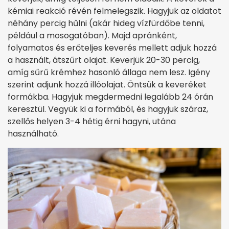
kémiai reakció révén felmelegszik. Hagyjuk az oldatot
néhány percig hűlni (akár hideg vízfürdőbe tenni,
például a mosogatóban). Majd apránként,
folyamatos és erőteljes keverés mellett adjuk hozzá
a használt, átszűrt olajat. Keverjük 20-30 percig,
amíg sűrű krémhez hasonló állaga nem lesz. Igény
szerint adjunk hozzá illóolajat. Öntsük a keveréket
formákba. Hagyjuk megdermedni legalább 24 órán
keresztül. Vegyük ki a formából, és hagyjuk száraz,
szellős helyen 3-4 hétig érni hagyni, utána
használható.