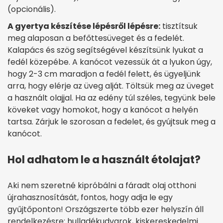
(opcionális).
A gyertya készítése lépésről lépésre:
tisztítsuk
meg alaposan a befőttesüveget és a fedelét.
Kalapács és szög segítségével készítsünk lyukat a
fedél közepébe. A kanócot vezessük át a lyukon úgy,
hogy 2-3 cm maradjon a fedél felett, és ügyeljünk
arra, hogy elérje az üveg alját. Töltsük meg az üveget
a használt olajjal. Ha az edény túl széles, tegyünk bele
köveket vagy homokot, hogy a kanócot a helyén
tartsa. Zárjuk le szorosan a fedelet, és gyújtsuk meg a
kanócot.
Hol adhatom le a használt étolajat?
Aki nem szeretné kipróbálni a fáradt olaj otthoni
újrahasznosítását, fontos, hogy adja le egy
gyűjtőponton! Országszerte több ezer helyszín áll
rendelkezésre: hulladékudvarok, kiskereskedelmi