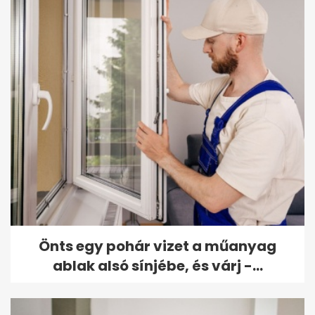
Önts egy pohár vizet a műanyag
ablak alsó sínjébe, és várj -...