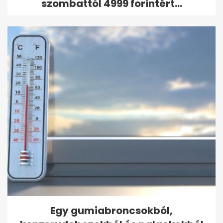
szombattól 4999 forintért...
Egy gumiabroncsokból,