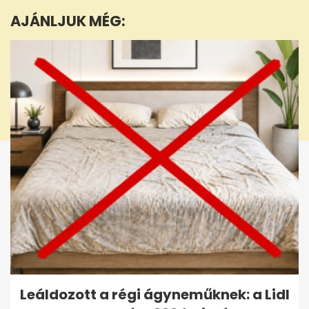
minute,
AJÁNLJUK MÉG:
5
seconds
Leáldozott a régi ágyneműknek: a Lidl