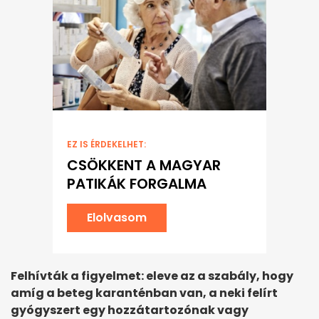
EZ IS ÉRDEKELHET:
CSÖKKENT A MAGYAR
PATIKÁK FORGALMA
Elolvasom
Felhívták a figyelmet: eleve az a szabály, hogy
amíg a beteg karanténban van, a neki felírt
gyógyszert egy hozzátartozónak vagy