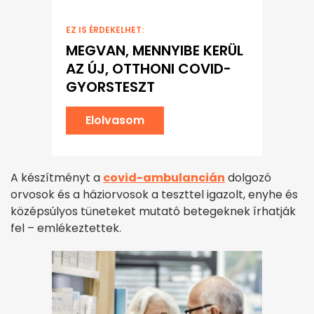
EZ IS ÉRDEKELHET:
MEGVAN, MENNYIBE KERÜL
AZ ÚJ, OTTHONI COVID-
GYORSTESZT
Elolvasom
A készítményt a
covid-ambulancián
dolgozó
orvosok és a háziorvosok a teszttel igazolt, enyhe és
középsúlyos tüneteket mutató betegeknek írhatják
fel – emlékeztettek.