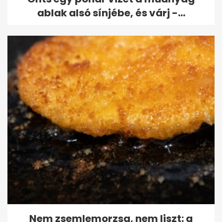
ablak alsó sínjébe, és várj -...
Nem zsemlemorzsa, nem liszt: a