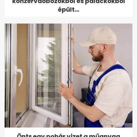
konzervdobozokból és palackokból
épült...
Önts egy pohár vizet a műanyag