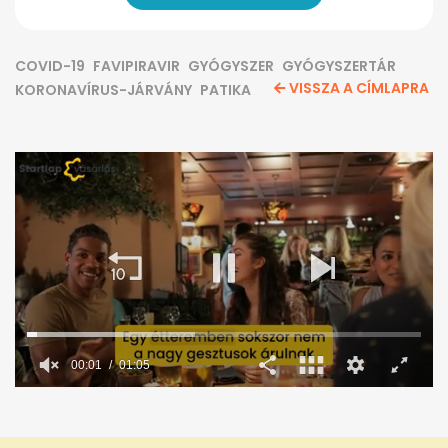
COVID-19
FAVIPIRAVIR
GYÓGYSZER
GYÓGYSZERTÁR
VISSZA A CÍMLAPRA
KORONAVÍRUS-JÁRVÁNY
PATIKA
0
seconds
of
1