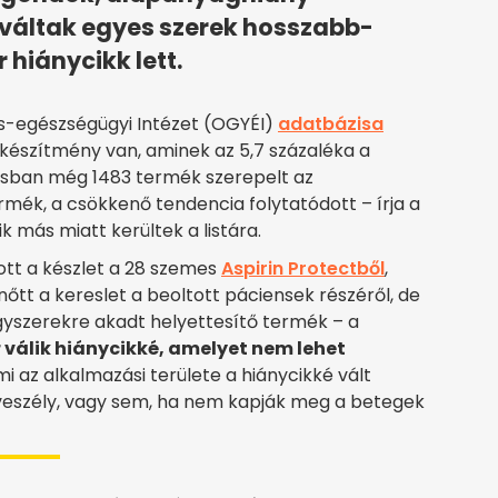
 váltak egyes szerek hosszabb-
 hiánycikk lett.
s-egészségügyi Intézet (OGYÉI)
adatbázisa
készítmény van, aminek az 5,7 százaléka a
niusban még 1483 termék szerepelt az
mék, a csökkenő tendencia folytatódott – írja a
k más miatt kerültek a listára.
ott a készlet a 28 szemes
Aspirin Protectből
,
őtt a kereslet a beoltott páciensek részéről, de
gyszerekre akadt helyettesítő termék – a
 válik hiánycikké, amelyet nem lehet
 mi az alkalmazási területe a hiánycikké vált
veszély, vagy sem, ha nem kapják meg a betegek