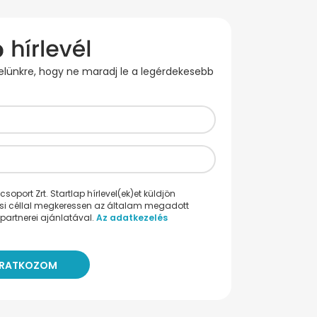
evelünkre, hogy ne maradj le a legérdekesebb
oport Zrt. Startlap hírlevel(ek)et küldjön
ési céllal megkeressen az általam megadott
partnerei ajánlatával.
Az adatkezelés