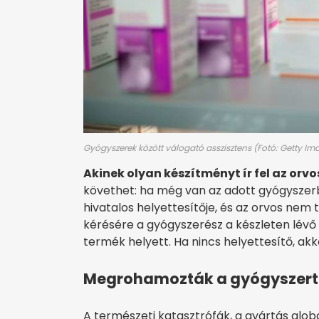
Gyógyszerek között válogató asszisztens (Fotó: Getty Im
Akinek olyan készítményt ír fel az orvo
követhet: ha még van az adott gyógyszerből
hivatalos helyettesítője, és az orvos nem 
kérésére a gyógyszerész a készleten lévő 
termék helyett. Ha nincs helyettesítő, ak
Megrohamozták a gyógyszert
A természeti katasztrófák, a gyártás glob