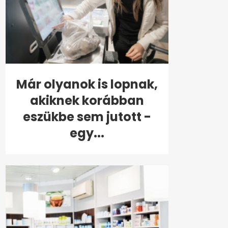
Már olyanok is lopnak,
akiknek korábban
eszükbe sem jutott -
egy...