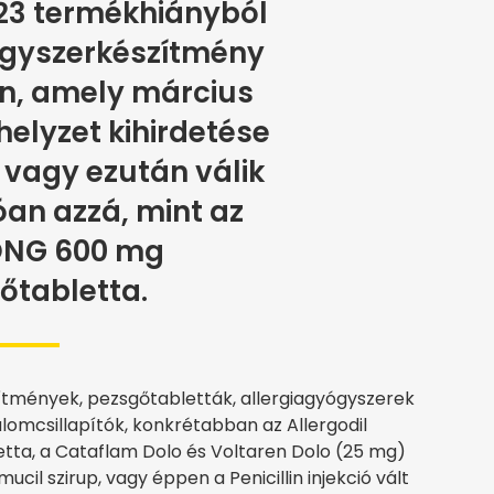
323 termékhiányból
ógyszerkészítmény
an, amely március
yhelyzet kihirdetése
 vagy ezután válik
óan azzá, mint az
ONG 600 mg
őtabletta.
zítmények, pezsgőtabletták, allergiagyógyszerek
dalomcsillapítók, konkrétabban az Allergodil
letta, a Cataflam Dolo és Voltaren Dolo (25 mg)
mucil szirup, vagy éppen a Penicillin injekció vált