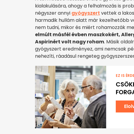
kialakulására, ahogy a felhalmozás is pro
négyszer annyi
gyógyszert
vettek a lako
harmadik hullám alatt már kezelhetőbb vol
nem tudni, mikor és miért rohamozzák m
elmúlt másfél évben maszkokért, Aller
Aspirinért volt nagy roham
. Másik oldal
gyógyszert eredményez, ami nemcsak pén
nehezíti, ráadásul rengeteg gyógyszerszemé
EZ IS ÉRD
CSÖK
FORG
Elo