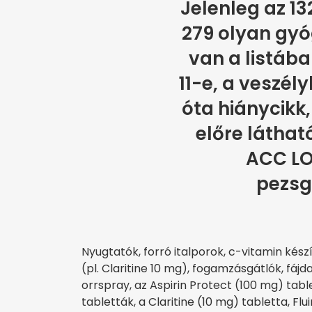
Jelenleg az 1
279 olyan gy
van a listáb
11-e, a veszél
óta hiánycikk,
előre láthat
ACC L
pezsg
Nyugtatók, forró italporok, c-vitamin kés
(pl. Claritine 10 mg), fogamzásgátlók, fáj
orrspray, az Aspirin Protect (100 mg) tab
tabletták, a Claritine (10 mg) tabletta, Flui