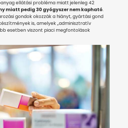
nyag ellátási probléma miatt jelenleg 42
ny miatt pedig 30 gyógyszer nem kapható
.
ározási gondok okozzák a hiányt, gyártási gond
készítmények is, amelyek „adminisztratív
öbb esetben viszont piaci megfontolások