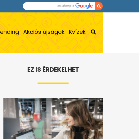
rending
Akciós újságok
Kvízek
EZ IS ÉRDEKELHET