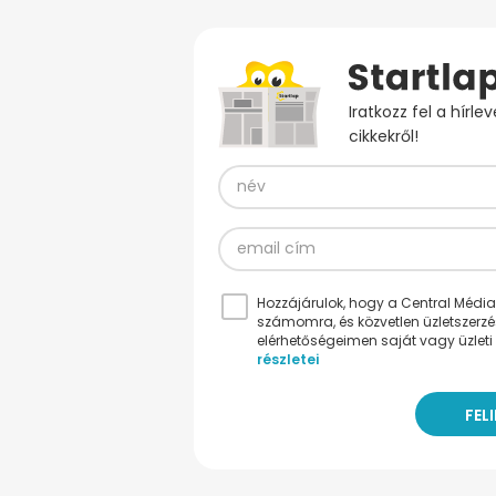
Iratkozz fel a hírl
cikkekről!
Hozzájárulok, hogy a Central Médiacs
számomra, és közvetlen üzletszerz
elérhetőségeimen saját vagy üzleti 
részletei