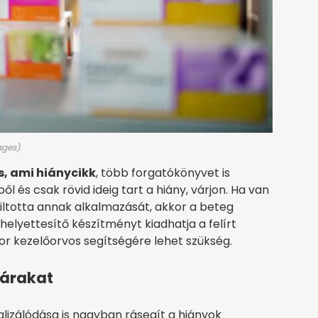
ages).
s, ami hiánycikk
, több forgatókönyvet is
 és csak rövid ideig tart a hiány, várjon. Ha van
tiltotta annak alkalmazását, akkor a beteg
helyettesítő készítményt kiadhatja a felírt
kor kezelőorvos segítségére lehet szükség.
árakat
alizálódása is nagyban rásegít a hiányok