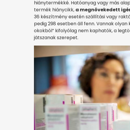
hiánytermékké. Hatóanyag vagy más alapa
termék hiánycikk,
a megnövekedett igé
36 készítmény esetén szállítási vagy rakt
pedig 298 esetben áll fenn. Vannak olyan 
okokból” kifolyólag nem kaphatók, a legt
játszanak szerepet.