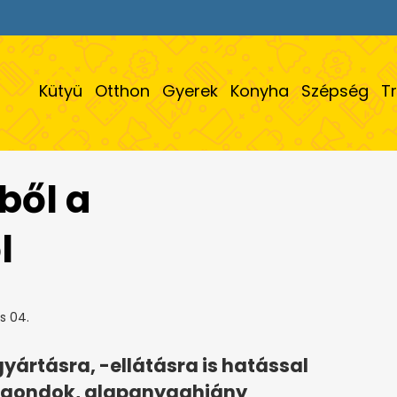
Kütyü
Otthon
Gyerek
Konyha
Szépség
T
ből a
l
s 04.
yártásra, -ellátásra is hatással
ási gondok, alapanyaghiány