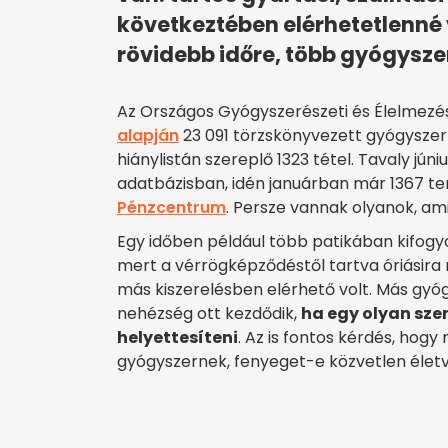
következtében elérhetetlenné
rövidebb időre, több gyógyszer
Az Országos Gyógyszerészeti és Élelmezé
alapján
23 091 törzskönyvezett gyógyszer
hiánylistán szereplő 1323 tétel. Tavaly jú
adatbázisban, idén januárban már 1367 ter
Pénzcentrum
. Persze vannak olyanok, ami
Egy időben például több patikában kifogy
mert a vérrögképződéstől tartva óriásira n
más kiszerelésben elérhető volt. Más gyó
nehézség ott kezdődik,
ha egy olyan szer
helyettesíteni
. Az is fontos kérdés, hogy
gyógyszernek, fenyeget-e közvetlen élet