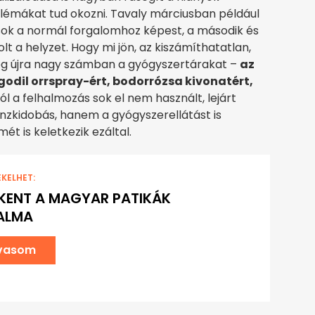
blémákat tud okozni. Tavaly márciusban például
sok a normál forgalomhoz képest, a második és
t a helyzet. Hogy mi jön, az kiszámíthatatlan,
eg újra nagy számban a gyógyszertárakat –
az
godil orrspray-ért, bodorrózsa kivonatért,
ról a felhalmozás sok el nem használt, lejárt
zkidobás, hanem a gyógyszerellátást is
t is keletkezik ezáltal.
EKELHET:
KENT A MAGYAR PATIKÁK
ALMA
lvasom