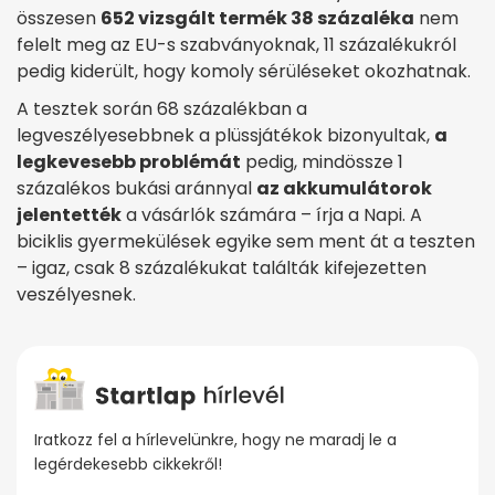
összesen
652 vizsgált termék 38 százaléka
nem
felelt meg az EU-s szabványoknak, 11 százalékukról
pedig kiderült, hogy komoly sérüléseket okozhatnak.
A tesztek során 68 százalékban a
legveszélyesebbnek a plüssjátékok bizonyultak,
a
legkevesebb problémát
pedig, mindössze 1
százalékos bukási aránnyal
az akkumulátorok
jelentették
a vásárlók számára – írja a Napi. A
biciklis gyermekülések egyike sem ment át a teszten
– igaz, csak 8 százalékukat találták kifejezetten
veszélyesnek.
Iratkozz fel a hírlevelünkre, hogy ne maradj le a
legérdekesebb cikkekről!