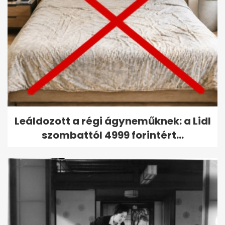
Leáldozott a régi ágyneműknek: a Lidl
szombattól 4999 forintért...