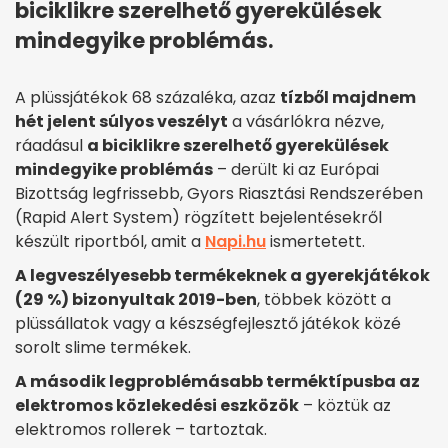
biciklikre szerelhető gyerekülések
mindegyike problémás.
A plüssjátékok 68 százaléka, azaz
tízből majdnem
hét jelent súlyos veszélyt
a vásárlókra nézve,
ráadásul
a biciklikre szerelhető gyerekülések
mindegyike problémás
– derült ki az Európai
Bizottság legfrissebb, Gyors Riasztási Rendszerében
(Rapid Alert System) rögzített bejelentésekről
készült riportból, amit a
Napi.hu
ismertetett.
A legveszélyesebb termékeknek a gyerekjátékok
(29 %) bizonyultak 2019-ben
, többek között a
plüssállatok vagy a készségfejlesztő játékok közé
sorolt slime termékek.
A második legproblémásabb terméktípusba az
elektromos közlekedési eszközök
– köztük az
elektromos rollerek – tartoztak.