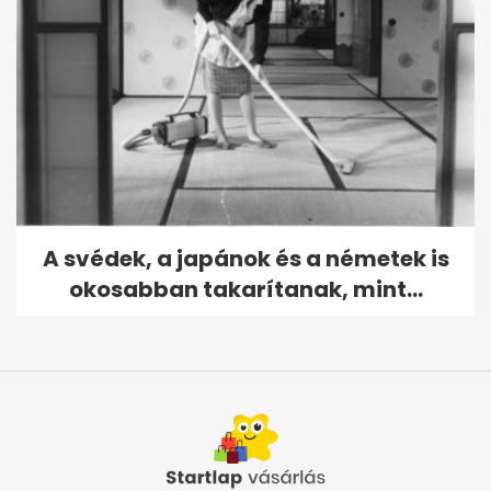
A svédek, a japánok és a németek is
okosabban takarítanak, mint...