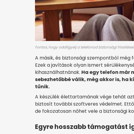
Fontos, hogy odafigyelj a telefonod biztonsági frissítései
A másik, és biztonsági szempontból még fo
Ezek a javítások olyan ismert sérüléken
kihasználhatnának.
Ha egy telefon már n
sebezhetőbbé válik, még akkor is, ha k
tűnik.
A készülék élettartamának vége tehát azt
biztosít további szoftveres védelmet. Ett
de fokozatosan nőhet vele a biztonsági k
Egyre hosszabb támogatást í