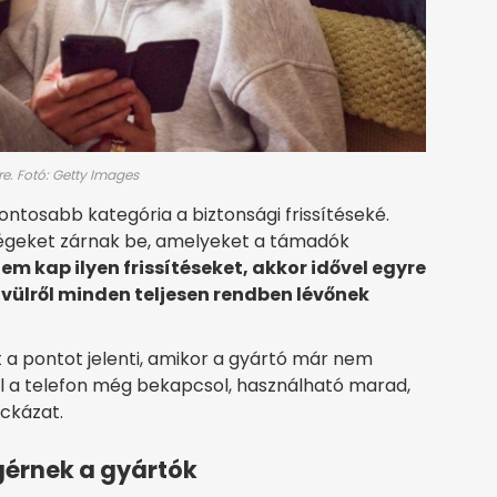
re. Fotó: Getty Images
ntosabb kategória a biztonsági frissítéseké.
ységeket zárnak be, amelyeket a támadók
em kap ilyen frissítéseket, akkor idővel egyre
ívülről minden teljesen rendben lévőnek
 a pontot jelenti, amikor a gyártó már nem
ől a telefon még bekapcsol, használható marad,
ockázat.
gérnek a gyártók