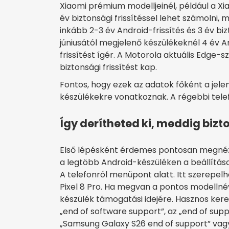
Xiaomi prémium modelljeinél, például a Xia
év biztonsági frissítéssel lehet számolni
inkább 2-3 év Android-frissítés és 3 év b
júniusától megjelenő készülékeknél 4 év An
frissítést ígér. A Motorola aktuális Edge-s
biztonsági frissítést kap.
Fontos, hogy ezek az adatok főként a jel
készülékekre vonatkoznak. A régebbi telef
Így derítheted ki, meddig biz
Első lépésként érdemes pontosan megnézn
a legtöbb Android-készüléken a beállításo
A telefonról menüpont alatt. Itt szerepel
Pixel 8 Pro. Ha megvan a pontos modellné
készülék támogatási idejére. Hasznos kere
„end of software support”, az „end of supp
„Samsung Galaxy S26 end of support” vagy 