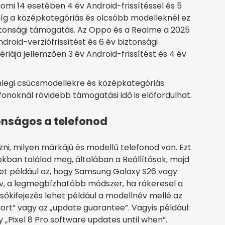
omi 14 esetében 4 év Android-frissítéssel és 5
, míg a középkategóriás és olcsóbb modelleknél ez
iztonsági támogatás. Az Oppo és a Realme a 2025
droid-verziófrissítést és 6 év biztonsági
zériája jellemzően 3 év Android-frissítést és 4 év
enlegi csúcsmodellekre és középkategóriás
onoknál rövidebb támogatási idő is előfordulhat.
tonságos a telefonod
i, milyen márkájú és modellű telefonod van. Ezt
kban találod meg, általában a Beállítások, majd
het például az, hogy Samsung Galaxy S26 vagy
v, a legmegbízhatóbb módszer, ha rákeresel a
sőkifejezés lehet például a modellnév mellé az
ort” vagy az „update guarantee”. Vagyis például:
„Pixel 8 Pro software updates until when”.