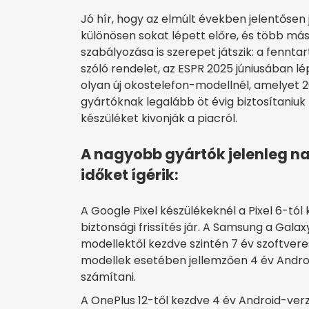
Jó hír, hogy az elmúlt években jelentősen
különösen sokat lépett előre, és több más
szabályozása is szerepet játszik: a fenn
szóló rendelet, az ESPR 2025 júniusában lé
olyan új okostelefon-modellnél, amelyet 2
gyártóknak legalább öt évig biztosítaniuk 
készüléket kivonják a piacról.
A nagyobb gyártók jelenleg n
időket ígérik:
A Google Pixel készülékeknél a Pixel 6-tól 
biztonsági frissítés jár. A Samsung a Gala
modellektől kezdve szintén 7 év szoftvere
modellek esetében jellemzően 4 év Android-
számítani.
A OnePlus 12-től kezdve 4 év Android-verzió