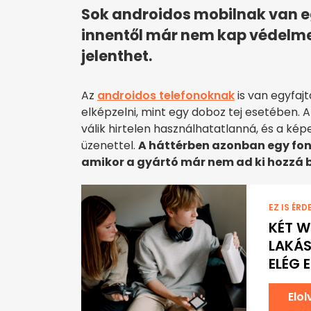
Sok androidos mobilnak van egy
innentől már nem kap védelme
jelenthet.
Az
androidos telefonoknak
is van egyfajt
elképzelni, mint egy doboz tej esetében. A
válik hirtelen használhatatlanná, és a ké
üzenettel.
A háttérben azonban egy font
amikor a gyártó már nem ad ki hozzá bi
EZ IS ÉRD
KÉT W
LAKÁS
ELÉG 
Elo