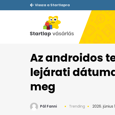
Vissza a Startlapra
Az androidos t
lejárati dátuma
meg
Pál Fanni
Trending
2026. június 1