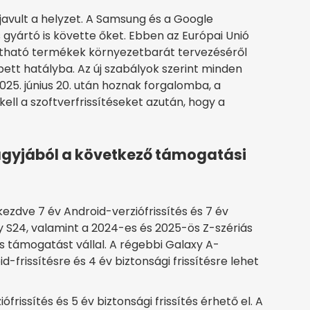
 javult a helyzet. A Samsung és a Google
 gyártó is követte őket. Ebben az Európai Unió
tartható termékek környezetbarát tervezéséről
pett hatályba. Az új szabályok szerint minden
025. június 20. után hoznak forgalomba, a
kell a szoftverfrissítéseket azután, hogy a
agyjából a következő támogatási
kezdve 7 év Android-verziófrissítés és 7 év
xy S24, valamint a 2024-es és 2025-ös Z-szériás
s támogatást vállal. A régebbi Galaxy A-
frissítésre és 4 év biztonsági frissítésre lehet
frissítés és 5 év biztonsági frissítés érhető el. A