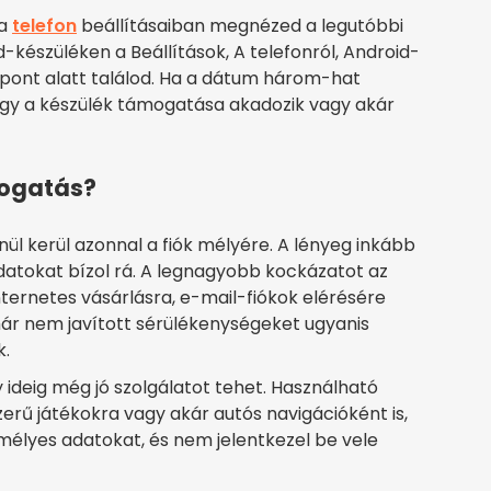
 a
telefon
beállításaiban megnézed a legutóbbi
d-készüléken a Beállítások, A telefonról, Android-
nüpont alatt találod. Ha a dátum három-hat
hogy a készülék támogatása akadozik vagy akár
mogatás?
enül kerül azonnal a fiók mélyére. A lényeg inkább
adatokat bízol rá. A legnagyobb kockázatot az
internetes vásárlásra, e-mail-fiókok elérésére
már nem javított sérülékenységeket ugyanis
k.
ideig még jó szolgálatot tehet. Használható
zerű játékokra vagy akár autós navigációként is,
emélyes adatokat, és nem jelentkezel be vele