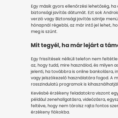
Egy másik gyors ellenőrzési lehetőség, ha
biztonsági javítás dátumát. Ezt sok Androi
verzió vagy Biztonsági javítás szintje me
hónapnál régebbi, az már intő jel lehet, 
meg is szűnt.
Mit tegyél, ha már lejárt a tá
Egy frissítések nélküli telefon nem feltétl
az, hogy tudd, mire használod, és milyen 
jelenti, ha továbbra is online bankolásra, 
vagy jelszókezelő használatára fogod. A 
rosszindulatú programok is kihasználhatjá
Kevésbé érzékeny feladatokra viszont egy 
például zenehallgatásra, videózásra, egys
feltéve, hogy nem tárolsz rajta fontos sz
érzékeny fiókokba.