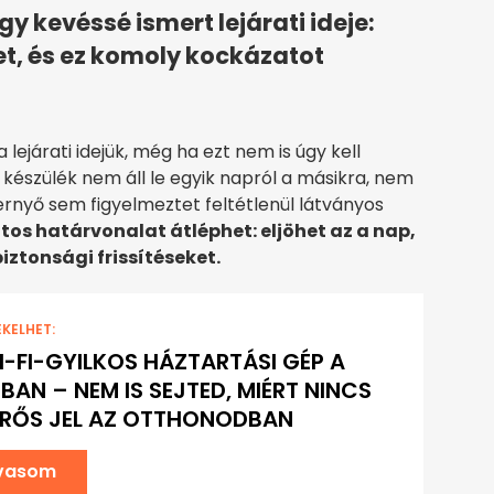
 kevéssé ismert lejárati ideje:
t, és ez komoly kockázatot
a lejárati idejük, még ha ezt nem is úgy kell
 készülék nem áll le egyik napról a másikra, nem
pernyő sem figyelmeztet feltétlenül látványos
os határvonalat átléphet: eljöhet az a nap,
ztonsági frissítéseket.
EKELHET:
I-FI-GYILKOS HÁZTARTÁSI GÉP A
BAN – NEM IS SEJTED, MIÉRT NINCS
ERŐS JEL AZ OTTHONODBAN
lvasom