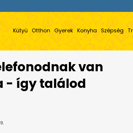
Kütyü
Otthon
Gyerek
Konyha
Szépség
T
elefonodnak van
 - így találod
9.