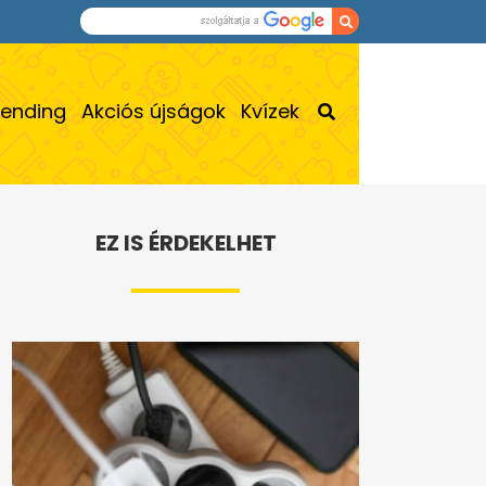
rending
Akciós újságok
Kvízek
EZ IS ÉRDEKELHET