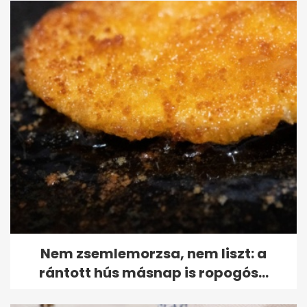
Nem zsemlemorzsa, nem liszt: a
rántott hús másnap is ropogós...