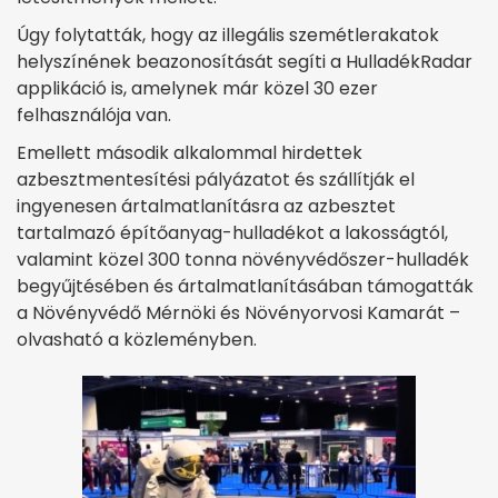
Úgy folytatták, hogy az illegális szemétlerakatok
helyszínének beazonosítását segíti a HulladékRadar
applikáció is, amelynek már közel 30 ezer
felhasználója van.
Emellett második alkalommal hirdettek
azbesztmentesítési pályázatot és szállítják el
ingyenesen ártalmatlanításra az azbesztet
tartalmazó építőanyag-hulladékot a lakosságtól,
valamint közel 300 tonna növényvédőszer-hulladék
begyűjtésében és ártalmatlanításában támogatták
a Növényvédő Mérnöki és Növényorvosi Kamarát –
olvasható a közleményben.