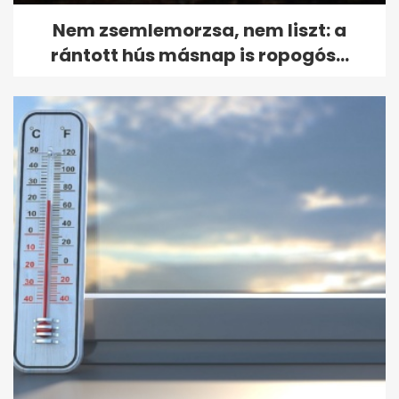
Nem zsemlemorzsa, nem liszt: a
rántott hús másnap is ropogós...