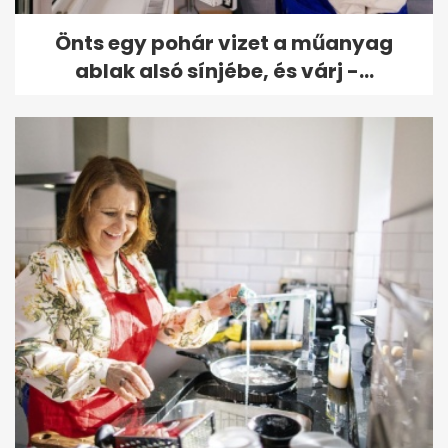
Önts egy pohár vizet a műanyag
ablak alsó sínjébe, és várj -...