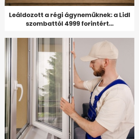
Leáldozott a régi ágyneműknek: a Lidl
szombattól 4999 forintért...