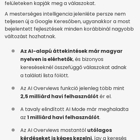
felületeken kapják meg a válaszokat.
A mesterséges intelligencia jelenléte persze nem
teljesen új a Google Keresőben, ugyanakkor a most
bejelentett fejlesztések minden korábbinál nagyobb
változást hozhatnak.
Az AI-alapú áttekintések már magyar
nyelven is elérhetők
, és bizonyos
kereséseknél összefüggő válaszokat adnak
a találati lista fölött.
Az AI Overviews funkció jelenleg több mint
2,5 milliárd havi felhasználót
ér el.
A tavaly elindított AI Mode már meghaladta
az
1 milliárd havi felhasználót
.
Az AI Overviews mostantól
utólagos
kérdéseket is képes kezelni
, így a keresés