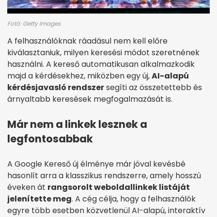
Fotó: Getty Images
A felhasználóknak ráadásul nem kell előre
kiválasztaniuk, milyen keresési módot szeretnének
használni. A kereső automatikusan alkalmazkodik
majd a kérdésekhez, miközben egy új,
AI-alapú
kérdésjavasló rendszer
segíti az összetettebb és
árnyaltabb keresések megfogalmazását is.
Már nem a linkek lesznek a
legfontosabbak
A Google Kereső új élménye már jóval kevésbé
hasonlít arra a klasszikus rendszerre, amely hosszú
éveken át
rangsorolt weboldallinkek listáját
jelenítette meg
. A cég célja, hogy a felhasználók
egyre több esetben közvetlenül AI-alapú, interaktív