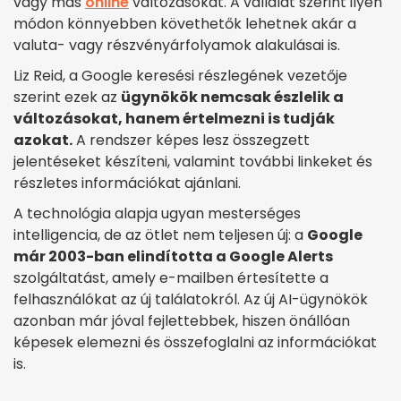
vagy más
online
változásokat. A vállalat szerint ilyen
módon könnyebben követhetők lehetnek akár a
valuta- vagy részvényárfolyamok alakulásai is.
Liz Reid, a Google keresési részlegének vezetője
szerint ezek az
ügynökök nemcsak észlelik a
változásokat, hanem értelmezni is tudják
azokat.
A rendszer képes lesz összegzett
jelentéseket készíteni, valamint további linkeket és
részletes információkat ajánlani.
A technológia alapja ugyan mesterséges
intelligencia, de az ötlet nem teljesen új: a
Google
már 2003-ban elindította a Google Alerts
szolgáltatást, amely e-mailben értesítette a
felhasználókat az új találatokról. Az új AI-ügynökök
azonban már jóval fejlettebbek, hiszen önállóan
képesek elemezni és összefoglalni az információkat
is.