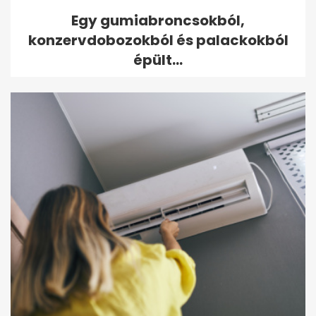
Egy gumiabroncsokból,
konzervdobozokból és palackokból
épült...