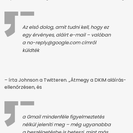
Az első dolog, amit tudni kell, hogy ez
egy érvényes, aláírt e-mail – valóban
a no-reply@google.com címről
küldték
– írta Johnson a Twitteren. „Átmegy a DKIM aláírás-
ellenőrzésen, és
a Gmail mindenféle figyelmeztetés
nélkül jeleníti meg – még ugyanabba
a beszélgetésbe is beteszi, mint más,