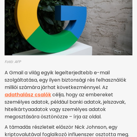
Fotó: AFP
A Gmail a világ egyik legelterjedtebb e-mail
szolgáltatása, egy ilyen biztonsági rés felhasználók
milliói számára járhat következménnyel. Az
adathalász csalók
célja, hogy az embereket
személyes adatok, például banki adatok, jelszavak,
hitelkártyaadatok vagy személyes adatok
megosztására ösztönözze – írja az oldal.
A támadás részleteit először Nick Johnson, egy
kriptovalutával foglalkozó influenszer osztotta meg.