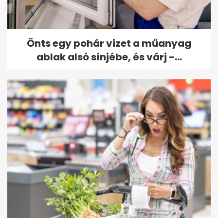
Önts egy pohár vizet a műanyag
ablak alsó sínjébe, és várj -...