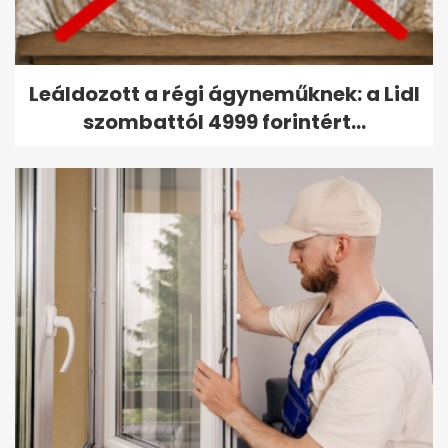
Leáldozott a régi ágyneműknek: a Lidl
szombattól 4999 forintért...