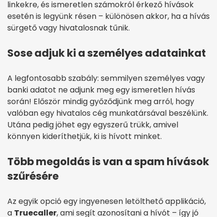
linkekre, és ismeretlen számokról érkező hívások
esetén is legyünk résen – különösen akkor, ha a hívás
sürgető vagy hivatalosnak tűnik.
Sose adjuk ki a személyes adatainkat
A legfontosabb szabály: semmilyen személyes vagy
banki adatot ne adjunk meg egy ismeretlen hívás
során! Először mindig győződjünk meg arról, hogy
valóban egy hivatalos cég munkatársával beszélünk.
Utána pedig jöhet egy egyszerű trükk, amivel
könnyen kideríthetjük, ki is hívott minket.
Több megoldás is van a spam hívások
szűrésére
Az egyik opció egy ingyenesen letölthető applikáció,
a
Truecaller
, ami segít azonosítani a hívót – így jó