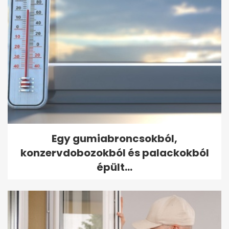
Egy gumiabroncsokból,
konzervdobozokból és palackokból
épült...