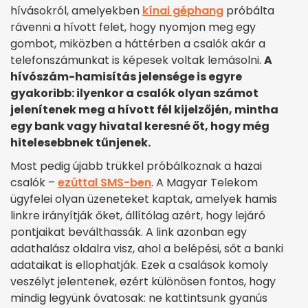
hívásokról, amelyekben
kínai géphang
próbálta
rávenni a hívott felet, hogy nyomjon meg egy
gombot, miközben a háttérben a csalók akár a
telefonszámunkat is képesek voltak lemásolni.
A
hívószám-hamisítás jelensége is egyre
gyakoribb: ilyenkor a csalók olyan számot
jelenítenek meg a hívott fél kijelzőjén, mintha
egy bank vagy hivatal keresné őt, hogy még
hitelesebbnek tűnjenek.
Most pedig újabb trükkel próbálkoznak a hazai
csalók –
ezúttal SMS-ben
. A Magyar Telekom
ügyfelei olyan üzeneteket kaptak, amelyek hamis
linkre irányítják őket, állítólag azért, hogy lejáró
pontjaikat beválthassák. A link azonban egy
adathalász oldalra visz, ahol a belépési, sőt a banki
adataikat is ellophatják. Ezek a csalások komoly
veszélyt jelentenek, ezért különösen fontos, hogy
mindig legyünk óvatosak: ne kattintsunk gyanús