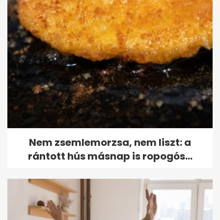
Nem zsemlemorzsa, nem liszt: a
rántott hús másnap is ropogós...