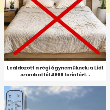
Leáldozott a régi ágyneműknek: a Lidl
szombattól 4999 forintért...