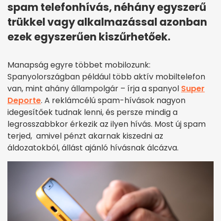
spam telefonhívás, néhány egyszerű
trükkel vagy alkalmazással azonban
ezek egyszerűen kiszűrhetőek.
Manapság egyre többet mobilozunk:
Spanyolországban például több aktív mobiltelefon
van, mint ahány állampolgár – írja a spanyol
Super
Deporte
. A reklámcélú spam-hívások nagyon
idegesítőek tudnak lenni, és persze mindig a
legrosszabbkor érkezik az ilyen hívás. Most új spam
terjed, amivel pénzt akarnak kiszedni az
áldozatokból, állást ajánló hívásnak álcázva.