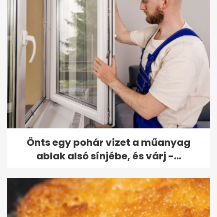
Önts egy pohár vizet a műanyag
ablak alsó sínjébe, és várj -...