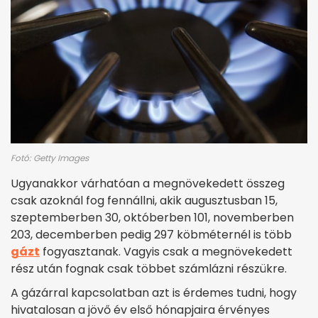
Fotó: Getty Images
Ugyanakkor várhatóan a megnövekedett összeg
csak azoknál fog fennállni, akik augusztusban 15,
szeptemberben 30, októberben 101, novemberben
203, decemberben pedig 297 köbméternél is több
gázt
fogyasztanak. Vagyis csak a megnövekedett
rész után fognak csak többet számlázni részükre.
A gázárral kapcsolatban azt is érdemes tudni, hogy
hivatalosan a jövő év első hónapjaira érvényes