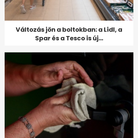
Változás jön a boltokban: a Lidl, a
Spar és a Tesco is új...