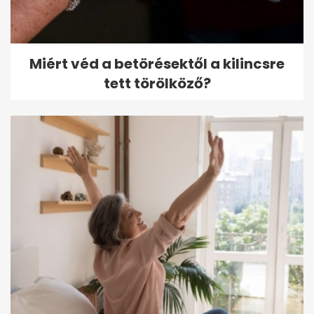
Miért véd a betörésektől a kilincsre
tett törölköző?