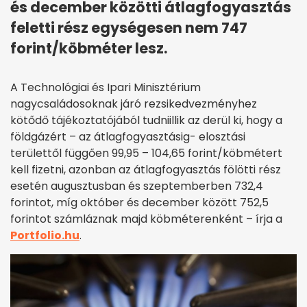
és december közötti átlagfogyasztás
feletti rész egységesen nem 747
forint/köbméter lesz.
A Technológiai és Ipari Minisztérium
nagycsaládosoknak járó rezsikedvezményhez
kötődő tájékoztatójából tudniillik az derül ki, hogy a
földgázért – az átlagfogyasztásig- elosztási
területtől függően 99,95 – 104,65 forint/köbmétert
kell fizetni, azonban az átlagfogyasztás fölötti rész
esetén augusztusban és szeptemberben 732,4
forintot, míg október és december között 752,5
forintot számláznak majd köbméterenként – írja a
Portfolio.hu
.