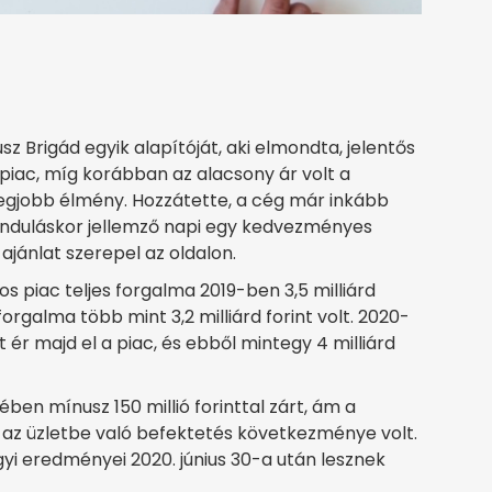
sz Brigád egyik alapítóját, aki elmondta, jelentős
piac, míg korábban az alacsony ár volt a
egjobb élmény. Hozzátette, a cég már inkább
induláskor jellemző napi egy kedvezményes
jánlat szerepel az oldalon.
s piac teljes forgalma 2019-ben 3,5 milliárd
forgalma több mint 3,2 milliárd forint volt. 2020-
 ér majd el a piac, és ebből mintegy 4 milliárd
ében mínusz 150 millió forinttal zárt, ám a
, az üzletbe való befektetés következménye volt.
yi eredményei 2020. június 30-a után lesznek