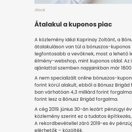
iStock
Átalakul a kuponos piac
A közlemény idézi Kaprinay Zoltánt, a Bónu
átalakuláson van túl a bónuszos-kuponos 
legfontosabb a vevőknek, most a lehető l
élmény-webshop, mint kuponos oldal. Az 
ajánlattal szemben napjainkban már 1800 a
A nem specializált online bónuszos-kupono
forint körül alakult, ebből a Bónusz Brigád 
ban várhatóan 4,3 milliárd forint forgalmat
forint lesz a Bónusz Brigád forgalma.
A cég 2019. június 30-án lezárt pénzügyi év
közlemény szerint ez a tudatos építkezés
A rekordbevétellel záró 2019-es év pénzüg
elérhetők – közölték.