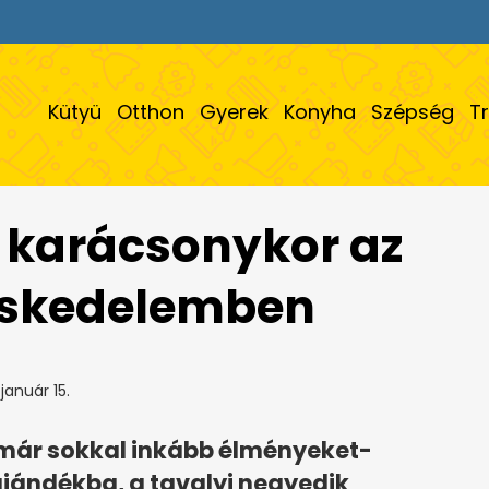
Kütyü
Otthon
Gyerek
Konyha
Szépség
T
e karácsonykor az
reskedelemben
január 15.
 már sokkal inkább élményeket-
ajándékba, a tavalyi negyedik