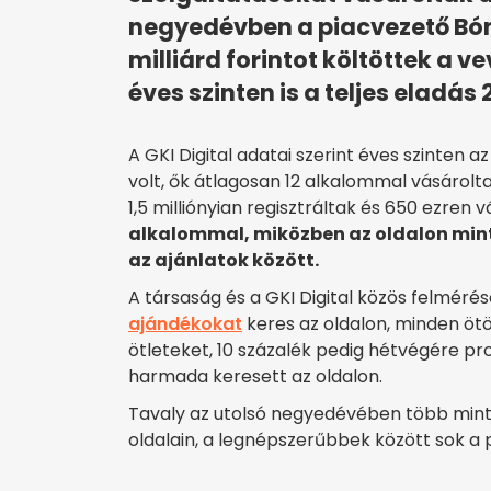
negyedévben a piacvezető Bón
milliárd forintot költöttek a 
éves szinten is a teljes eladás 
A GKI Digital adatai szerint éves szinten a
volt, ők átlagosan 12 alkalommal vásárolta
1,5 milliónyian regisztráltak és 650 ezren 
alkalommal, miközben az oldalon min
az ajánlatok között.
A társaság és a GKI Digital közös felméré
ajándékokat
keres az oldalon, minden ötö
ötleteket, 10 százalék pedig hétvégére 
harmada keresett az oldalon.
Tavaly az utolsó negyedévében több mint 
oldalain, a legnépszerűbbek között sok a