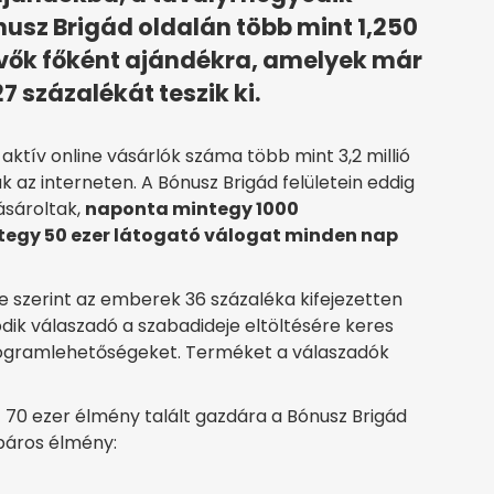
usz Brigád oldalán több mint 1,250
vevők főként ajándékra, amelyek már
27 százalékát teszik ki.
z aktív online vásárlók száma több mint 3,2 millió
k az interneten. A Bónusz Brigád felületein eddig
vásároltak,
naponta mintegy 1000
tegy 50 ezer látogató válogat minden nap
se szerint az emberek 36 százaléka kifejezetten
dik válaszadó a szabadideje eltöltésére keres
programlehetőségeket. Terméket a válaszadók
70 ezer élmény talált gazdára a Bónusz Brigád
 páros élmény: