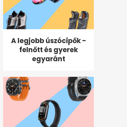
A legjobb úszócipők -
felnőtt és gyerek
egyaránt