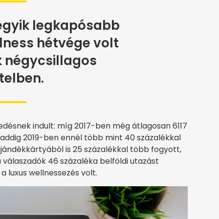
 egyik legkapósabb
lness hétvége volt
 négycsillagos
telben.
edésnek indult: míg 2017-ben még átlagosan 6117
 addig 2019-ben ennél több mint 40 százalékkal
ajándékkártyából is 25 százalékkal több fogyott,
a válaszadók 46 százaléka belföldi utazást
a luxus wellnessezés volt.