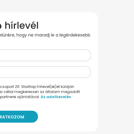
evelünkre, hogy ne maradj le a legérdekesebb
oport Zrt. Startlap hírlevel(ek)et küldjön
ési céllal megkeressen az általam megadott
partnerei ajánlatával.
Az adatkezelés