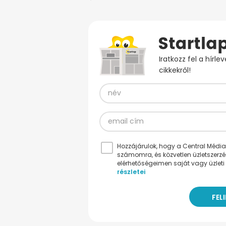
Iratkozz fel a hírl
cikkekről!
Hozzájárulok, hogy a Central Médiacs
számomra, és közvetlen üzletszerz
elérhetőségeimen saját vagy üzleti 
részletei