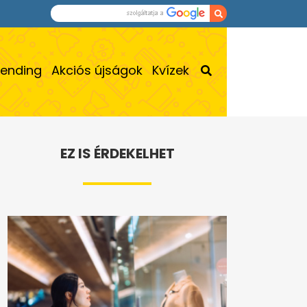
rending
Akciós újságok
Kvízek
EZ IS ÉRDEKELHET