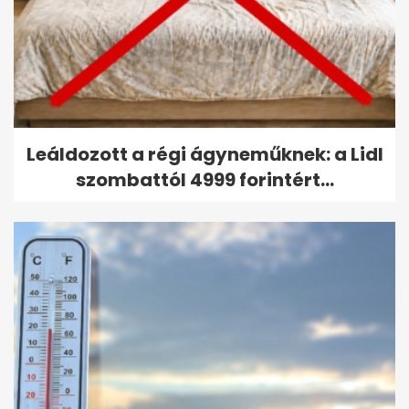
Leáldozott a régi ágyneműknek: a Lidl
szombattól 4999 forintért...