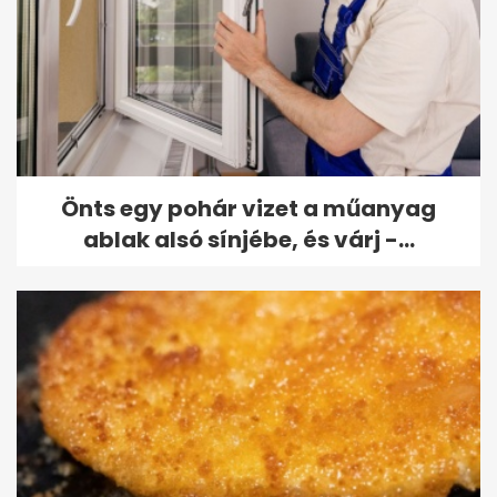
Önts egy pohár vizet a műanyag
ablak alsó sínjébe, és várj -...