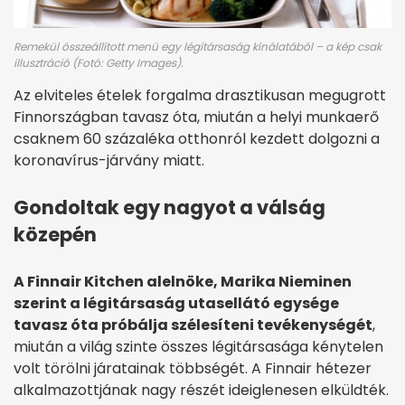
Remekül összeállított menü egy légitársaság kínálatából – a kép csak
illusztráció (Fotó: Getty Images).
Az elviteles ételek forgalma drasztikusan megugrott
Finnországban tavasz óta, miután a helyi munkaerő
csaknem 60 százaléka otthonról kezdett dolgozni a
koronavírus-járvány miatt.
Gondoltak egy nagyot a válság
közepén
A Finnair Kitchen alelnöke, Marika Nieminen
szerint a légitársaság utasellátó egysége
tavasz óta próbálja szélesíteni tevékenységét
,
miután a világ szinte összes légitársasága kénytelen
volt törölni járatainak többségét. A Finnair hétezer
alkalmazottjának nagy részét ideiglenesen elküldték.