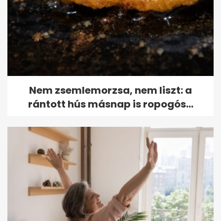
Nem zsemlemorzsa, nem liszt: a
rántott hús másnap is ropogós...