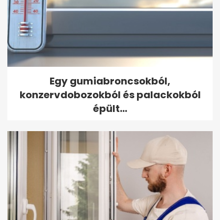
Egy gumiabroncsokból,
konzervdobozokból és palackokból
épült...