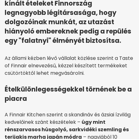
kínált ételeket Finnország
legnagyobb légitársasága, hogy
dolgozóinak munkát, az utazást
hiányoló embereknek pedig a repülés
egy "falatnyi" élményét biztosítsa.
Az állami kézben lévő vállalat közlése szerint a Taste
of Finnair elnevezésű, kézzel készített termékeket
csütörtöktől lehet megvásárolni.
Ételkülönlegességekkel törnének be a
piacra
A Finnair Kitchen szerint a skandináv és ázsiai ízvilág
kedvelőinek szánt készételek –
úgy mint
rénszarvasos húsgolyó, sarkvidéki szemling és
terijakis marha japán módra
– nagyjából 10