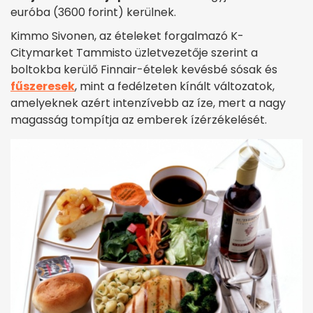
euróba (3600 forint) kerülnek.
Kimmo Sivonen, az ételeket forgalmazó K-
Citymarket Tammisto üzletvezetője szerint a
boltokba kerülő Finnair-ételek kevésbé sósak és
fűszeresek
, mint a fedélzeten kínált változatok,
amelyeknek azért intenzívebb az íze, mert a nagy
magasság tompítja az emberek ízérzékelését.