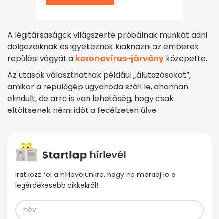
A légitársaságok világszerte próbálnak munkát adni
dolgozóiknak és igyekeznek kiaknázni az emberek
repülési vágyát a
koronavírus-járvány
közepette.
Az utasok választhatnak például „álutazásokat”,
amikor a repülőgép ugyanoda száll le, ahonnan
elindult, de arra is van lehetőség, hogy csak
eltöltsenek némi időt a fedélzeten ülve.
Iratkozz fel a hírlevelünkre, hogy ne maradj le a
legérdekesebb cikkekről!