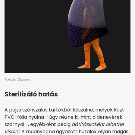
Forrás: Dezeen
Sterilizáló hatás
A pajzs szénszálas tartókból készülne, melyek közt
PVC-fólia nyúlna – úgy nézne ki, mint a denevérek
szárnyai -, egyébként pedig
hátitáskaként lehetne
viselni
. A műanyagba ágyazott huzalok olyan magas