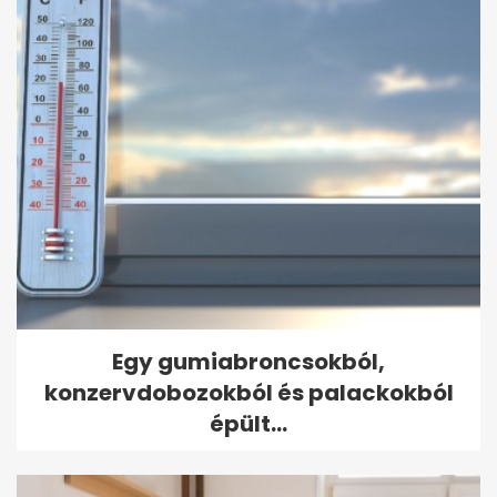
Egy gumiabroncsokból,
konzervdobozokból és palackokból
épült...