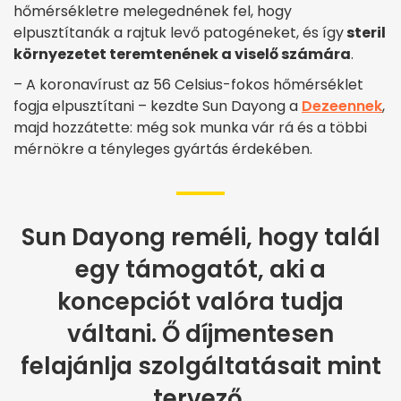
hőmérsékletre melegednének fel, hogy
elpusztítanák a rajtuk levő patogéneket, és így
steril
környezetet teremtenének a viselő számára
.
– A koronavírust az 56 Celsius-fokos hőmérséklet
fogja elpusztítani – kezdte Sun Dayong a
Dezeennek
,
majd hozzátette: még sok munka vár rá és a többi
mérnökre a tényleges gyártás érdekében.
Sun Dayong reméli, hogy talál
egy támogatót, aki a
koncepciót valóra tudja
váltani. Ő díjmentesen
felajánlja szolgáltatásait mint
tervező.