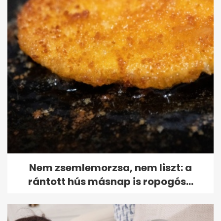
Nem zsemlemorzsa, nem liszt: a
rántott hús másnap is ropogós...