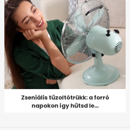
Zseniális tűzoltótrükk: a forró
napokon így hűtsd le...