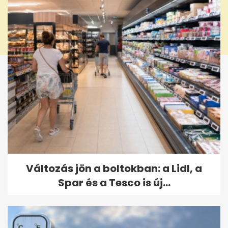
Változás jön a boltokban: a Lidl, a
Spar és a Tesco is új...