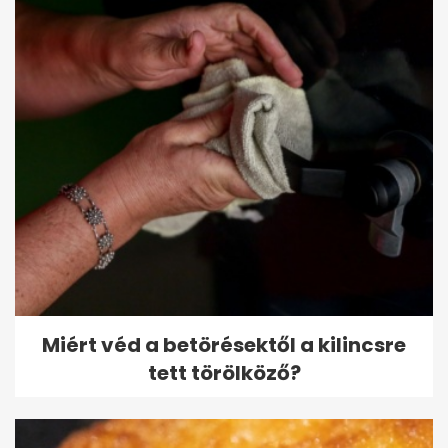
Miért véd a betörésektől a kilincsre
tett törölköző?