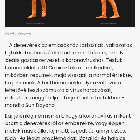
Forrás: Dezeen
– A denevérek az emlősökhöz tartoznak, változatos
fajtákkal és hosszú élettartammal bírnak, amely
ideális gazdaszervezet a koronavírushoz. Testük
hőmérséklete 40 Celsius-fokra emelkedhet,
miközben repülnek, majd visszaáll a normál értékre,
ha pihennek. A testhőmérséklet ilyen változása
lehetővé teszi számukra a vírus hordozását,
miközben meggátolja a terjedését a testükben –
mondta Sun Dayong.
Bár jelenleg nem ismert, hogy a koronavírus miként
jutott a denevérekről az emberekre, vagy éppen
melyik másik állatfaj miatt terjedt át, annyi biztos:
tüdő- és légúti problémákkal, lázzal jár és halálos