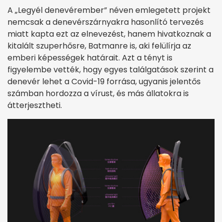
A „Legyél denevérember” néven emlegetett projekt
nemcsak a denevérszárnyakra hasonlító tervezés
miatt kapta ezt az elnevezést, hanem hivatkoznak a
kitalált szuperhősre, Batmanre is, aki felülírja az
emberi képességek határait. Azt a tényt is
figyelembe vették, hogy egyes találgatások szerint a
denevér lehet a Covid-19 forrása, ugyanis jelentős
számban hordozza a vírust, és más állatokra is
átterjesztheti.