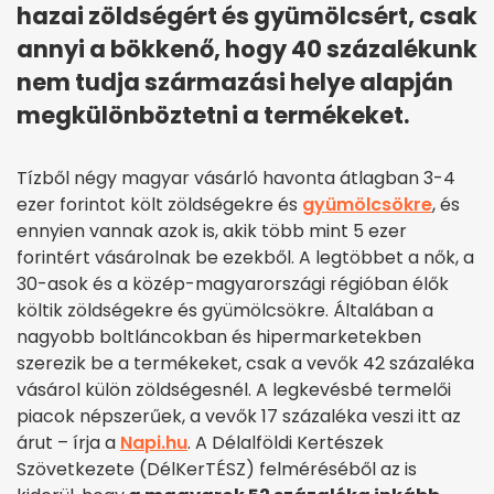
hazai zöldségért és gyümölcsért, csak
annyi a bökkenő, hogy 40 százalékunk
nem tudja származási helye alapján
megkülönböztetni a termékeket.
Tízből négy magyar vásárló havonta átlagban 3-4
ezer forintot költ zöldségekre és
gyümölcsökre
, és
ennyien vannak azok is, akik több mint 5 ezer
forintért vásárolnak be ezekből. A legtöbbet a nők, a
30-asok és a közép-magyarországi régióban élők
költik zöldségekre és gyümölcsökre. Általában a
nagyobb boltláncokban és hipermarketekben
szerezik be a termékeket, csak a vevők 42 százaléka
vásárol külön zöldségesnél. A legkevésbé termelői
piacok népszerűek, a vevők 17 százaléka veszi itt az
árut – írja a
Napi.hu
. A Délalföldi Kertészek
Szövetkezete (DélKerTÉSZ) felméréséből az is