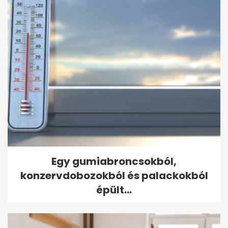
Egy gumiabroncsokból,
konzervdobozokból és palackokból
épült...