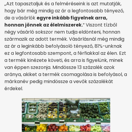
„Azt tapasztaljuk és a felméréseink is azt mutatják,
hogy bár még mindig az ár a legfontosabb tényező,
de a vásárlók
egyre inkább figyelnek arra,
honnan jönnek az élelmiszerek.
” Viszont tízből
négy vásárló sokszor nem tudja eldönteni, honnan
származik az adott termék. Vásárlásnál még mindig
az ár a leginkább befolyásoló tényező, 81%-unknak
ez a legfontosabb szempont, a férfiakkal az élen. Ezt
a termék kinézete követi, és arra is figyelünk, minek
van éppen szezonja. Mindössze 13 százalék azok
aránya, akiket a termék csomagolása is befolyásol, a
márkanév pedig mindössze a vevők százalékát
érdekel.