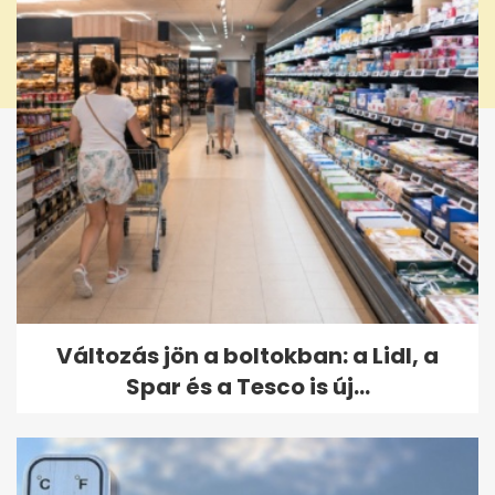
Változás jön a boltokban: a Lidl, a
Spar és a Tesco is új...