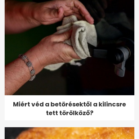
Miért véd a betörésektől a kilincsre
tett törölköző?