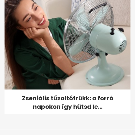
Zseniális tűzoltótrükk: a forró
napokon így hűtsd le...