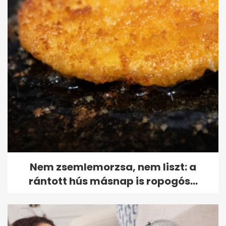
Nem zsemlemorzsa, nem liszt: a
rántott hús másnap is ropogós...