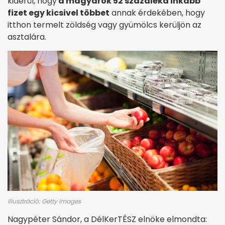
kiderül, hogy
a magyarok 52 százaléka inkább
fizet egy kicsivel többet
annak érdekében, hogy
itthon termelt zöldség vagy gyümölcs kerüljön az
asztalára.
Illusztráció: Getty Images
Nagypéter Sándor, a DélKerTÉSZ elnöke elmondta: