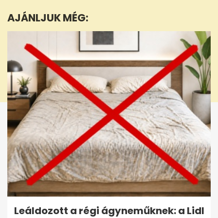
minutes,
AJÁNLJUK MÉG:
41
seconds
Leáldozott a régi ágyneműknek: a Lidl