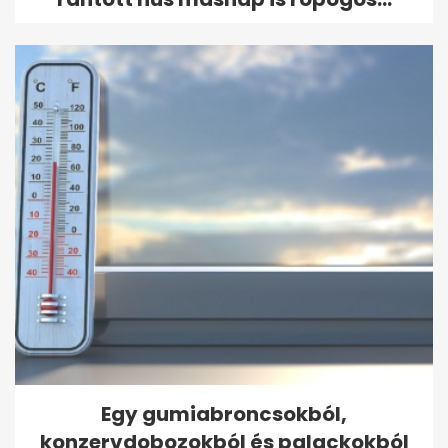
Egy gumiabroncsokból,
konzervdobozokból és palackokból