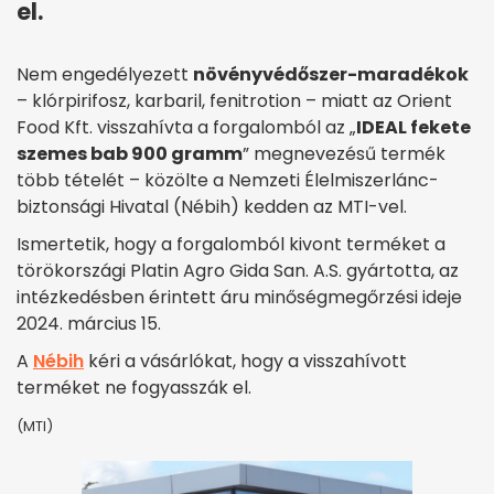
el.
Nem engedélyezett
növényvédőszer-maradékok
– klórpirifosz, karbaril, fenitrotion – miatt az Orient
Food Kft. visszahívta a forgalomból az „
IDEAL fekete
szemes bab 900 gramm
” megnevezésű termék
több tételét – közölte a Nemzeti Élelmiszerlánc-
biztonsági Hivatal (Nébih) kedden az MTI-vel.
Ismertetik, hogy a forgalomból kivont terméket a
törökországi Platin Agro Gida San. A.S. gyártotta, az
intézkedésben érintett áru minőségmegőrzési ideje
2024. március 15.
A
Nébih
kéri a vásárlókat, hogy a visszahívott
terméket ne fogyasszák el.
(MTI)