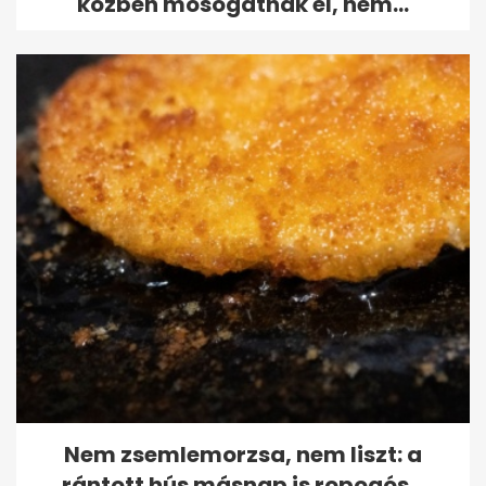
közben mosogatnak el, nem...
Nem zsemlemorzsa, nem liszt: a
rántott hús másnap is ropogós...