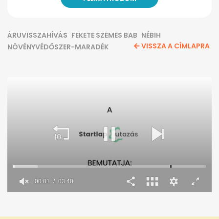
ÁRUVISSZAHÍVÁS
FEKETE SZEMES BAB
NÉBIH
VISSZA A CÍMLAPRA
NÖVÉNYVÉDŐSZER-MARADÉK
00:02
03:40
0
seconds
of
3