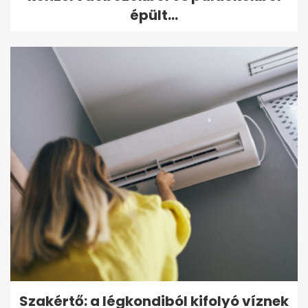
épült...
Szakértő: a légkondiból kifolyó víznek