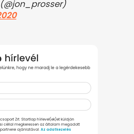
 (@jon_prosser)
2020
evelünkre, hogy ne maradj le a legérdekesebb
oport Zrt. Startlap hírlevel(ek)et küldjön
ési céllal megkeressen az általam megadott
partnerei ajánlatával.
Az adatkezelés