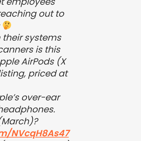
et employees
reaching out to
s
 their systems
anners is this
pple AirPods (X
isting, priced at
ple’s over-ear
 headphones.
(March)?
com/NVcqH8As47