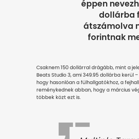
éppen nevezh
dollárba 
átszámolva n
forintnak me
Csaknem 150 dollárral drágább, mint a jele
Beats Studio 3, ami 349.95 dollárba kerül – 
hogy hasonlóan a fülhallgatókhoz, a fejhal
reménykednek abban, hogy a március v
többek közt ezt is.