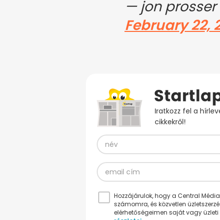
— jon prosser
February 22, 
Iratkozz fel a hírl
cikkekről!
Hozzájárulok, hogy a Central Médiacs
számomra, és közvetlen üzletszerz
elérhetőségeimen saját vagy üzleti 