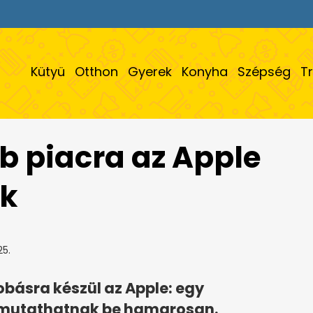
Kütyü
Otthon
Gyerek
Konyha
Szépség
T
b piacra az Apple
ek
25.
obásra készül az Apple: egy
t mutathatnak be hamarosan.