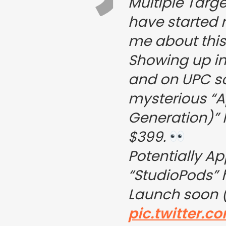
Multiple Targ
have started 
me about thi
Showing up in
and on UPC sc
mysterious “A
Generation)” l
$399.
Potentially Ap
“StudioPods”
Launch soon 
pic.twitter.