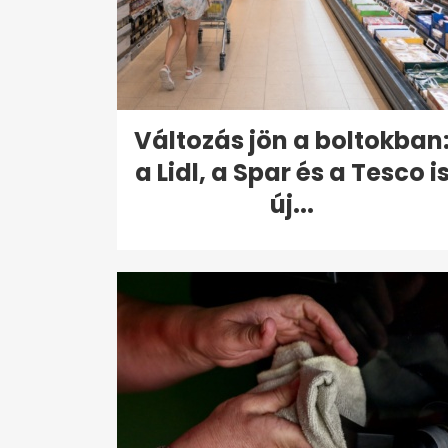
Változás jön a boltokban
a Lidl, a Spar és a Tesco i
új...