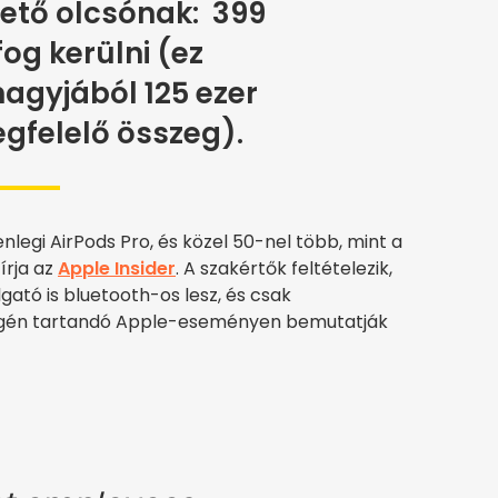
ető olcsónak: 399
fog kerülni (ez
agyjából 125 ezer
gfelelő összeg).
nlegi AirPods Pro, és közel 50-nel több, mint a
írja az
Apple Insider
. A szakértők feltételezik,
lgató is bluetooth-os lesz, és csak
égén tartandó Apple-eseményen bemutatják