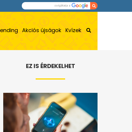
rending
Akciós újságok
Kvízek
EZ IS ÉRDEKELHET