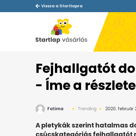
Vissza a Startlapra
Fejhallgatót do
- Íme a részlet
Fatima
Trending
2020. február 
A pletykák szerint hatalmas d
csúcskategóriás fejhallgató