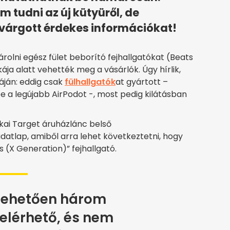
m tudni az új kütyüről, de
ivárgott érdekes információkat!
rolni egész fület beborító fejhallgatókat (Beats
ja alatt vehették meg a vásárlók. Úgy hírlik,
táján: eddig csak
fülhallgatók
at gyártott –
a legújabb AirPodot -, most pedig kilátásban
ikai Target áruházlánc belső
atlap, amiből arra lehet következtetni, hogy
 (X Generation)” fejhallgató.
ltehetően három
 elérhető, és nem