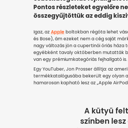
Pontos részleteket egyelőre ne
összegyűjtöttük az eddig kisz
Igaz, az
Apple
boltokban régóta lehet vásá
és Bose), ám ezeket nem a cég saját márká
nagy változás jön a cupertinói óriás háza 
egyébként tavaly októberben mutatták be 
van egy prémiumkategóriás fejhallgató is.
Egy YouTuber, Jon Prosser állítja: az amer
termékkatalógusába bekerült egy olyan ad
hamarosan kapható lesz az „Apple AirPods
A kütyü fe
színben lesz