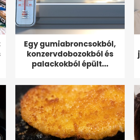
:
Egy gumiabroncsokból,
s
konzervdobozokból és
palackokból épült...