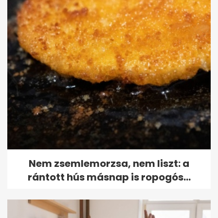
Nem zsemlemorzsa, nem liszt: a
rántott hús másnap is ropogós...