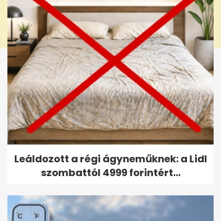
Leáldozott a régi ágyneműknek: a Lidl
szombattól 4999 forintért...