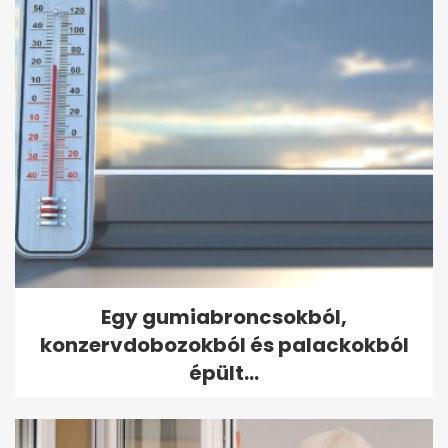
Egy gumiabroncsokból,
konzervdobozokból és palackokból
épült...