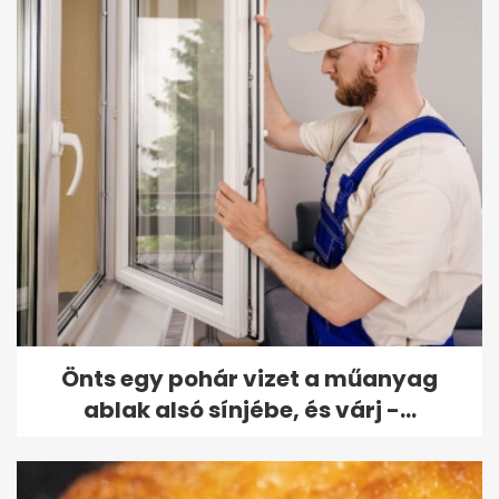
Önts egy pohár vizet a műanyag
ablak alsó sínjébe, és várj -...