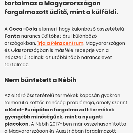
tartalmaz a Magyarországon
forgalmazott üdítő, mint a külföldi.
A
Coca-Cola
elismeri, hogy különböző összetételű
Fanta
narancs üdítőket árul különböző
országokban,
írja a Pénzcentrum
. Magyarországon
és Olaszországban is másféle receptje van a
népszerű italnak: az utóbbi több narancslevet
tartalmaz.
Nem büntetett a Nébih
Az eltérő összetételű termékek kapcsán gyakran
felmerül a kettős minőség problémája, amely szerint
a Kelet-Európában forgalmazott termékek
gyengébb minőségűek, mint a nyugati
piacokon.
A Nébih 2017-ben már összehasonlította
a Magyarországon és Ausztriában forgalmazott