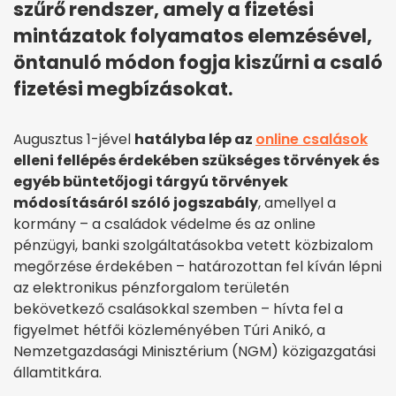
szűrő rendszer, amely a fizetési
mintázatok folyamatos elemzésével,
öntanuló módon fogja kiszűrni a csaló
fizetési megbízásokat.
Augusztus 1-jével
hatályba lép az
online csalások
elleni fellépés érdekében szükséges törvények és
egyéb büntetőjogi tárgyú törvények
módosításáról szóló jogszabály
, amellyel a
kormány – a családok védelme és az online
pénzügyi, banki szolgáltatásokba vetett közbizalom
megőrzése érdekében – határozottan fel kíván lépni
az elektronikus pénzforgalom területén
bekövetkező csalásokkal szemben – hívta fel a
figyelmet hétfői közleményében Túri Anikó, a
Nemzetgazdasági Minisztérium (NGM) közigazgatási
államtitkára.