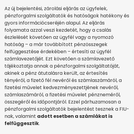
Az új bejelentési, zárolási eljárás az ügyfelek,
pénzforgalmi szolgáltatók és hatóságok hatékony és
gyors információcseréjén alapul. Az eljárás
folyamata azzal veszi kezdetét, hogy a csalás
észlelését követően az ügyfél vagy a nyomozó
hatóság – a már továbbított pénzösszegek
felfüggesztése érdekében – értesíti az ügyfél
számlavezetőjét. Ezt követően a számlavezető
tájékoztatja annak a pénzforgalmi szolgáltatóját,
akinek a pénz átutalásra került, az értesítés
tényéről, a fizető fél nevéről és számlaszámáról, a
fizetési művelet kedvezményezettjének nevéről,
számlaszámáról, a fizetési művelet pénzneméről,
összegéről és időpontjáról. Ezzel párhuzamosan a
pénzforgalmi szolgáltatók bejelentést tesznek a FIU-
nak, valamint
adott esetben a számlákat is
felfüggesztik
.