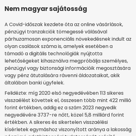
Nem magyar sajátosság
A Covid-időszak kezdete óta az online vásárlások,
pénzügyi tranzakciók tömegessé válásával
párhuzamosan exponenciális növekedésnek indult az
olyan csalások száma is, amelyek esetében a
támadó a digitális technológiák nyújtotta
lehetőségeket kihasználva megpróbálja személyes,
pénzügyi vagy biztonsági információik megosztására
vagy pénz átutalására rávenni áldozataikat, akik
általában banki ügyfelek.
Felidézte: míg 2020 első negyedévében 113 sikeres
visszaélést követtek el, összesen több mint 422 millió
forint értékben, addig ez a szám 2023 negyedik
negyedévére 3737-re nőtt, közel 5,8 milliárd forint
értékben. A sikeres és sikertelen visszaélési
kísérletek egymáshoz viszonyított aránya a lakosság