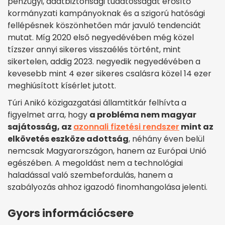
pénzügyi, adatbiztonsági tudatosságát erősítő
kormányzati kampányoknak és a szigorú hatósági
fellépésnek köszönhetően már javuló tendenciát
mutat. Míg 2020 első negyedévében még közel
tízszer annyi sikeres visszaélés történt, mint
sikertelen, addig 2023. negyedik negyedévében a
kevesebb mint 4 ezer sikeres csalásra közel 14 ezer
meghiúsított kísérlet jutott.
Túri Anikó közigazgatási államtitkár felhívta a
figyelmet arra, hogy
a probléma nem magyar
sajátosság, az
azonnali fizetési rendszer
mint az
elkövetés eszköze adottság
, néhány éven belül
nemcsak Magyarországon, hanem az Európai Unió
egészében. A megoldást nem a technológiai
haladással való szembefordulás, hanem a
szabályozás ahhoz igazodó finomhangolása jelenti.
Gyors információcsere