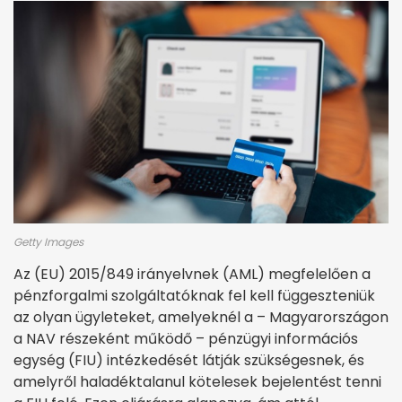
Getty Images
Az (EU) 2015/849 irányelvnek (AML) megfelelően a
pénzforgalmi szolgáltatóknak fel kell függeszteniük
az olyan ügyleteket, amelyeknél a – Magyarországon
a NAV részeként működő – pénzügyi információs
egység (FIU) intézkedését látják szükségesnek, és
amelyről haladéktalanul kötelesek bejelentést tenni