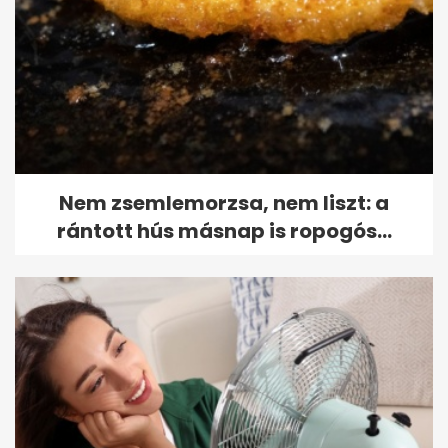
Nem zsemlemorzsa, nem liszt: a
rántott hús másnap is ropogós...