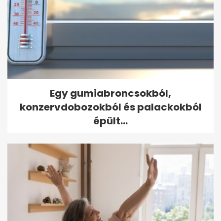
Egy gumiabroncsokból,
konzervdobozokból és palackokból
épült...