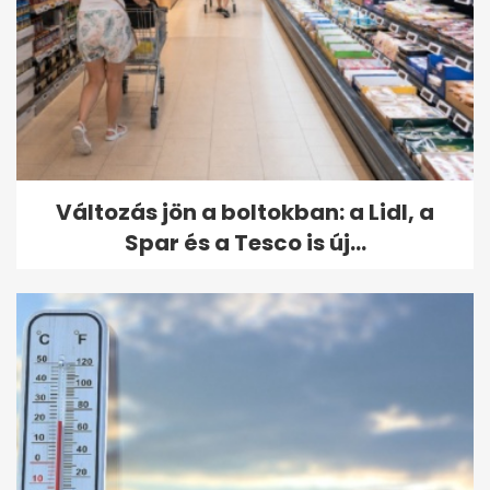
Változás jön a boltokban: a Lidl, a
Spar és a Tesco is új...