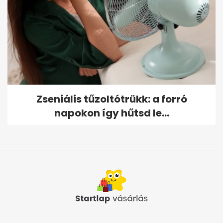
Zseniális tűzoltótrükk: a forró
napokon így hűtsd le...