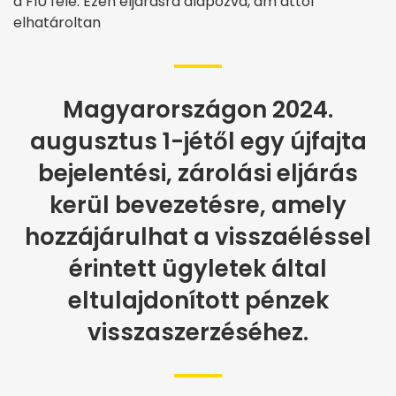
a FIU felé. Ezen eljárásra alapozva, ám attól
elhatároltan
Magyarországon 2024.
augusztus 1-jétől egy újfajta
bejelentési, zárolási eljárás
kerül bevezetésre, amely
hozzájárulhat a visszaéléssel
érintett ügyletek által
eltulajdonított pénzek
visszaszerzéséhez.