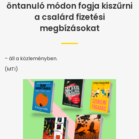
öntanuló módon fogja kiszűrni
a csalárd fizetési
megbízásokat
– áll a közleményben.
(MTI)