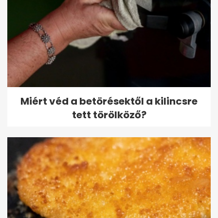
Miért véd a betörésektől a kilincsre
tett törölköző?