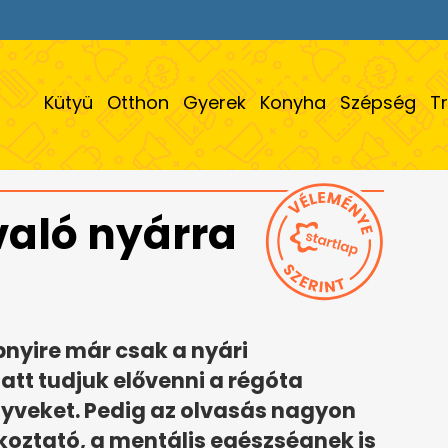
Kütyü
Otthon
Gyerek
Konyha
Szépség
T
való nyárra
nyire már csak a nyári
att tudjuk elővenni a régóta
nyveket. Pedig az olvasás nagyon
koztató, a mentális egészségnek is