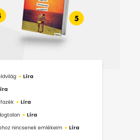
ldvilág
Líra
íra
 fazék
Líra
dogtalan
Líra
aphoz nincsenek emlékeim
Líra