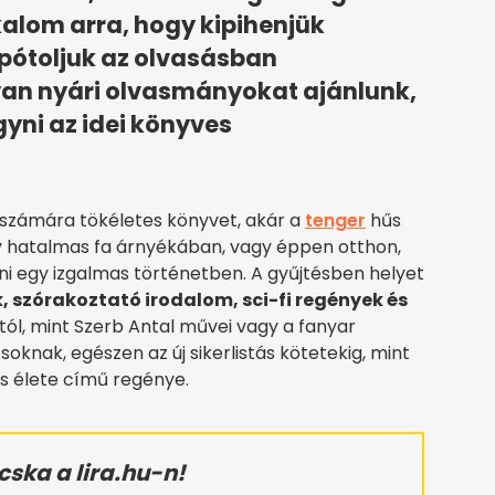
lkalom arra, hogy kipihenjük
pótoljuk az olvasásban
an nyári olvasmányokat ajánlunk,
ni az idei könyves
a számára tökéletes könyvet, akár a
tenger
hűs
 hatalmas fa árnyékában, vagy éppen otthon,
i egy izgalmas történetben. A gyűjtésben helyet
 szórakoztató irodalom, sci-fi regények és
któl, mint Szerb Antal művei vagy a fanyar
oknak, egészen az új sikerlistás kötetekig, mint
s élete című regénye.
ka a lira.hu-n!