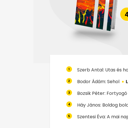
Szerb Antal: Utas és ho
1
Bodor Ádám: Sehol
L
2
Bozsik Péter: Fortyogó
3
Háy János: Boldog bol
4
Szentesi Éva: A mai n
5