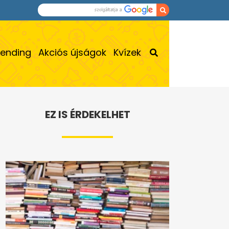
rending
Akciós újságok
Kvízek
EZ IS ÉRDEKELHET