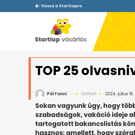
Vissza a Startlapra
TOP 25 olvasni
Pál Fanni
Otthon
2024. július 15.
Sokan vagyunk úgy, hogy több
szabadságok, vakáció ideje al
tartogatott bakancslistás kö
hasznos: amellett, hogy szóra