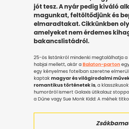
jót tesz. A nyár pedig kiváló a
magunkat, feltöltődjünk és be
elmaradtakat. Cikkünkben oly
amelyeket nem érdemes kihagy
bakancslistádról.
25-ös listánkról mindenki megtalálhatja 
habjai mellett, akár a
Balaton-parton
egy
egy kényelmes fotelban szeretne elmerüln
kaptak
magyar és világirodalmi művek,
romantikus történetek is
, a klasszikuso
humoráról ismert Galaxis útikalauz stoppos
a Dűne vagy Sue Monk Kidd: A méhek titko
Zsákbamacs