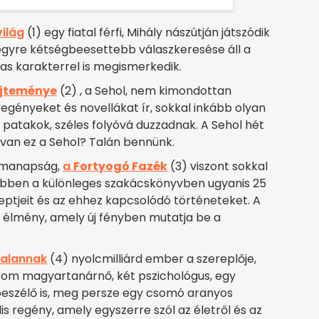
világ
(1) egy fiatal férfi, Mihály nászútján játszódik
egyre kétségbeesettebb válaszkeresése áll a
s karakterrel is megismerkedik.
űjteménye
(2) , a Sehol, nem kimondottan
egényeket és novellákat ír, sokkal inkább olyan
patakok, széles folyóvá duzzadnak. A Sehol hét
l van ez a Sehol? Talán bennünk.
 manapság,
a
Fortyogó Fazék
(3) viszont sokkal
Ebben a különleges szakácskönyvben ugyanis 25
ceptjeit és az ehhez kapcsolódó történeteket. A
i élmény, amely új fényben mutatja be a
talannak
(4) nyolcmilliárd ember a szereplője,
árom magyartanárnő, két pszichológus, egy
lbeszélő is, meg persze egy csomó aranyos
is regény, amely egyszerre szól az életről és az