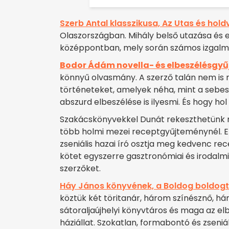
Szerb Antal klasszikusa, Az Utas és hold
Olaszországban. Mihály belső utazása és 
középpontban, mely során számos izgalma
Bodor Ádám novella- és elbeszélésgy
könnyű olvasmány. A szerző talán nem is r
történeteket, amelyek néha, mint a sebes 
abszurd elbeszélése is ilyesmi. És hogy ho
Szakácskönyvekkel Dunát rekeszthetünk
több holmi mezei receptgyűjteménynél. 
zseniális hazai író osztja meg kedvenc re
kötet egyszerre gasztronómiai és irodalm
szerzőket.
Háy János könyvének, a Boldog boldog
köztük két töritanár, három színésznő, h
sátoraljaújhelyi könyvtáros és maga az e
háziállat. Szokatlan, formabontó és zseniál