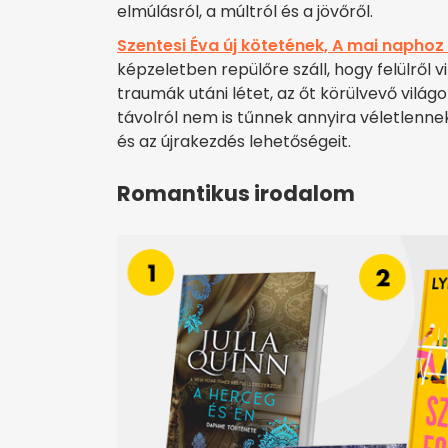
elmúlásról, a múltról és a jövőről.
Szentesi Éva új kötetének, A mai napho
képzeletben repülőre száll, hogy felülről vi
traumák utáni létet, az őt körülvevő világ
távolról nem is tűnnek annyira véletlennek. 
és az újrakezdés lehetőségeit.
Romantikus irodalom