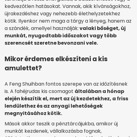
kedvezőtlen hatásokat. Vannak, akik kívánságokhoz,
újrakezdéshez vagy nehezebb élethelyzetekhez
kötik. Ilyenkor nem maga a tárgy a lényeg, hanem az
a szándék, amellyel használják:
valaki bőséget, új
munkát, nyugodtabb időszakot vagy több
szerencsét szeretne bevonzani vele.
Mikor érdemes elkészíteni a kis
amulettet?
A Feng Shuihban fontos szerepe van az időzítésnek
is. A fahéjrudas kis csomagot
általában a hónap
elején készítik el, mert az új kezdetekhez, a friss
lendülethez és az anyagi lehetőségek
megnyitásához kötik.
Mások akkor teszik a pénztárcájukba, amikor új
munkát kezdenek, vállalkozásba fognak,