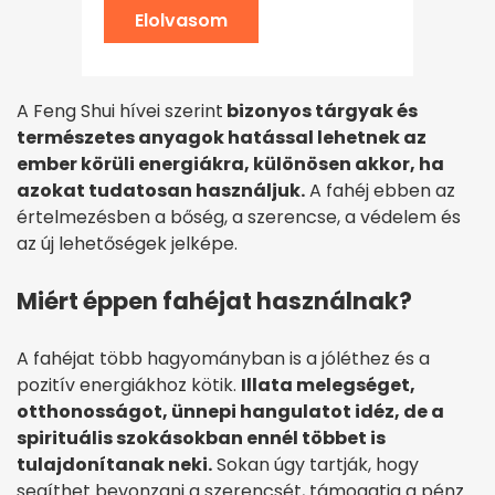
Elolvasom
A Feng Shui hívei szerint
bizonyos tárgyak és
természetes anyagok hatással lehetnek az
ember körüli energiákra, különösen akkor, ha
azokat tudatosan használjuk.
A fahéj ebben az
értelmezésben a bőség, a szerencse, a védelem és
az új lehetőségek jelképe.
Miért éppen fahéjat használnak?
A fahéjat több hagyományban is a jóléthez és a
pozitív energiákhoz kötik.
Illata melegséget,
otthonosságot, ünnepi hangulatot idéz, de a
spirituális szokásokban ennél többet is
tulajdonítanak neki.
Sokan úgy tartják, hogy
segíthet bevonzani a szerencsét, támogatja a pénz