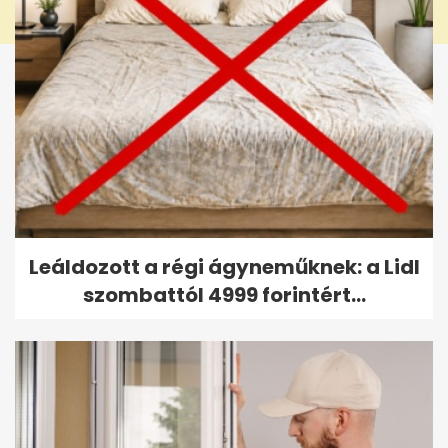
Leáldozott a régi ágyneműknek: a Lidl
szombattól 4999 forintért...