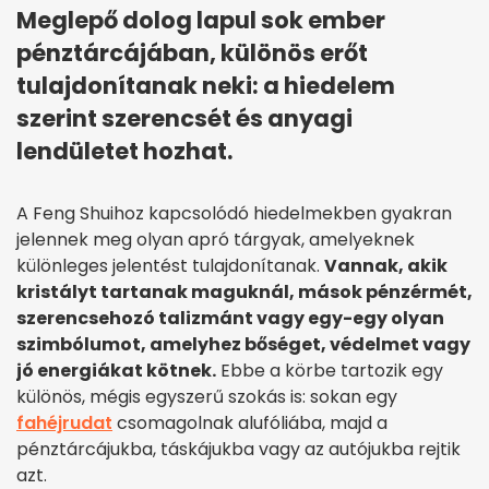
Meglepő dolog lapul sok ember
pénztárcájában, különös erőt
tulajdonítanak neki: a hiedelem
szerint szerencsét és anyagi
lendületet hozhat.
A Feng Shuihoz kapcsolódó hiedelmekben gyakran
jelennek meg olyan apró tárgyak, amelyeknek
különleges jelentést tulajdonítanak.
Vannak, akik
kristályt tartanak maguknál, mások pénzérmét,
szerencsehozó talizmánt vagy egy-egy olyan
szimbólumot, amelyhez bőséget, védelmet vagy
jó energiákat kötnek.
Ebbe a körbe tartozik egy
különös, mégis egyszerű szokás is: sokan egy
fahéjrudat
csomagolnak alufóliába, majd a
pénztárcájukba, táskájukba vagy az autójukba rejtik
azt.