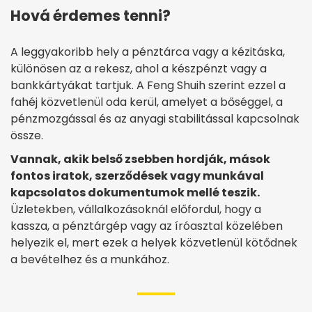
Hová érdemes tenni?
A leggyakoribb hely a pénztárca vagy a kézitáska,
különösen az a rekesz, ahol a készpénzt vagy a
bankkártyákat tartjuk. A Feng Shuih szerint ezzel a
fahéj közvetlenül oda kerül, amelyet a bőséggel, a
pénzmozgással és az anyagi stabilitással kapcsolnak
össze.
Vannak, akik belső zsebben hordják, mások
fontos iratok, szerződések vagy munkával
kapcsolatos dokumentumok mellé teszik.
Üzletekben, vállalkozásoknál előfordul, hogy a
kassza, a pénztárgép vagy az íróasztal közelében
helyezik el, mert ezek a helyek közvetlenül kötődnek
a bevételhez és a munkához.