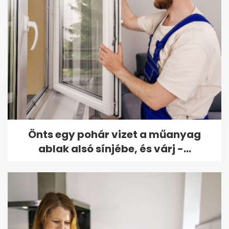
Önts egy pohár vizet a műanyag
ablak alsó sínjébe, és várj -...