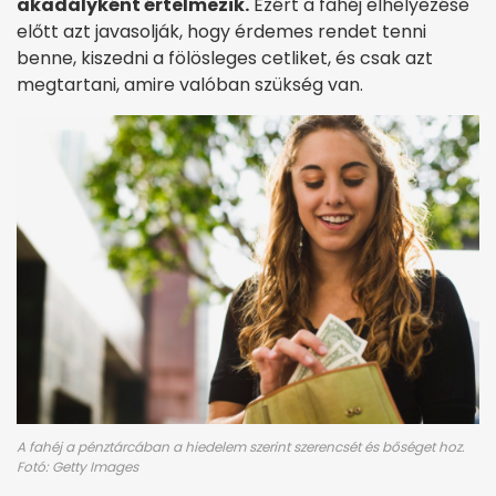
akadályként értelmezik.
Ezért a fahéj elhelyezése
előtt azt javasolják, hogy érdemes rendet tenni
benne, kiszedni a fölösleges cetliket, és csak azt
megtartani, amire valóban szükség van.
A fahéj a pénztárcában a hiedelem szerint szerencsét és bőséget hoz.
Fotó: Getty Images