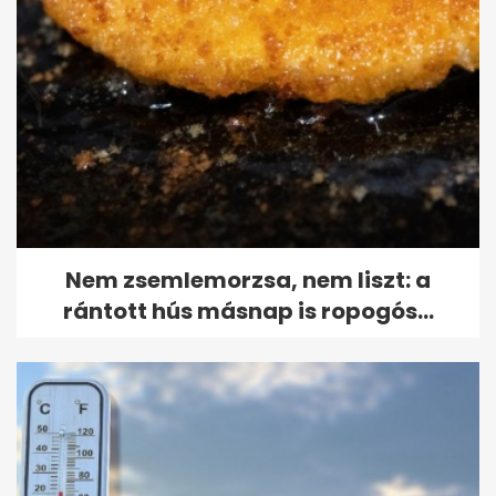
Nem zsemlemorzsa, nem liszt: a
rántott hús másnap is ropogós...