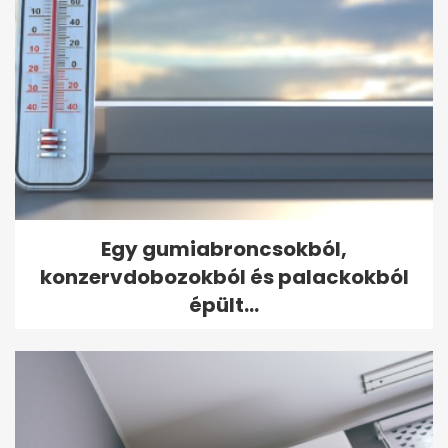
Egy gumiabroncsokból,
konzervdobozokból és palackokból
épült...