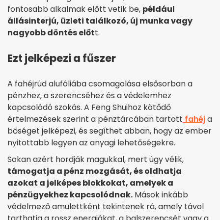
fontosabb alkalmak előtt vetik be,
például
állásinterjú, üzleti találkozó, új munka vagy
nagyobb döntés előt
t.
Ezt jelképezi a fűszer
A fahéjrúd alufóliába csomagolása elsősorban a
pénzhez, a szerencséhez és a védelemhez
kapcsolódó szokás. A Feng Shuihoz kötődő
értelmezések szerint a pénztárcában tartott
fahéj
a
bőséget jelképezi, és segíthet abban, hogy az ember
nyitottabb legyen az anyagi lehetőségekre.
Sokan azért hordják magukkal, mert úgy vélik,
támogatja a pénz mozgását, és oldhatja
azokat a jelképes blokkokat, amelyek a
pénzügyekhez kapcsolódnak.
Mások inkább
védelmező amulettként tekintenek rá, amely távol
tarthatja a rossz energiákat, a balszerencsét vagy a