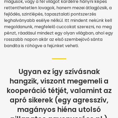
mágusok, vagy a fél világot kardélre hányni képes
rettenthetetlen lovagok, hanem mezei átlagjózsik, a
fejlődés, szintlépés, tapasztalati pontszerzés
leghalványabb esélye nélkül. Itt mindent nekünk kell
megoldanunk, megfelelő cuccokat szerezni, no meg
pénzt, ráadásul mindezt egy olyan világban, ahol egy
rosszabb napon akár az első szembejövő sánta
bandita is röhögve a fejünket veheti.
Ugyan ez így szívásnak
hangzik, viszont megemeli a
kooperáció tétjét, valamint az
apró sikerek (egy agresszív,
magányos hiéna utolsó