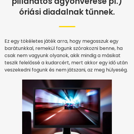
pillanatos agyonverése pl.)
óriási diadalnak tűnnek.
Ez egy tökéletes játék arra, hogy megosszuk egy
barátunkkal, remekül fogunk szórakozni benne, ha
csak nem vagyunk olyanok, akik mindig a másikat
teszik felelőssé a kudarcért, mert akkor egy idő után
veszekedni fogunk és nem játszani, az meg hülyeség.