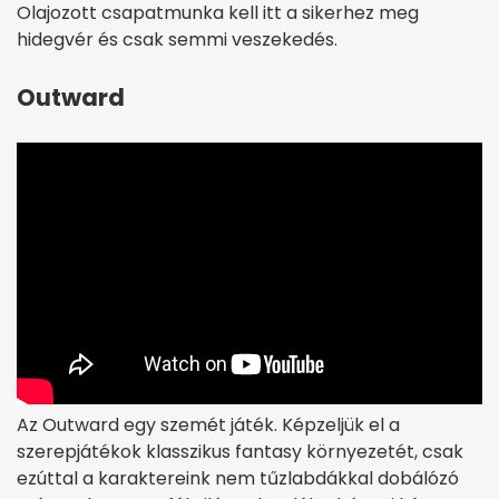
Olajozott csapatmunka kell itt a sikerhez meg
hidegvér és csak semmi veszekedés.
Outward
Az Outward egy szemét játék. Képzeljük el a
szerepjátékok klasszikus fantasy környezetét, csak
ezúttal a karaktereink nem tűzlabdákkal dobálózó