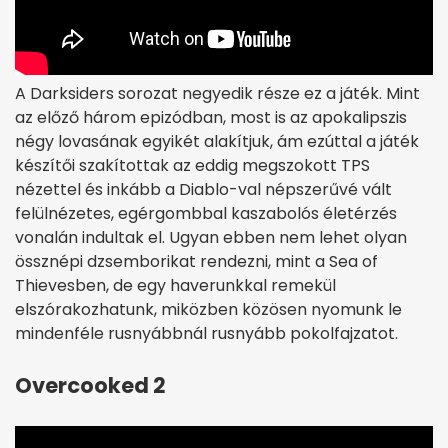
A Darksiders sorozat negyedik része ez a játék. Mint
az előző három epizódban, most is az apokalipszis
négy lovasának egyikét alakítjuk, ám ezúttal a játék
készítői szakítottak az eddig megszokott TPS
nézettel és inkább a Diablo-val népszerűvé vált
felülnézetes, egérgombbal kaszabolós életérzés
vonalán indultak el. Ugyan ebben nem lehet olyan
össznépi dzsemborikat rendezni, mint a Sea of
Thievesben, de egy haverunkkal remekül
elszórakozhatunk, miközben közösen nyomunk le
mindenféle rusnyábbnál rusnyább pokolfajzatot.
Overcooked 2