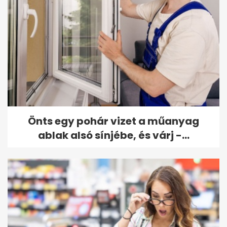
Önts egy pohár vizet a műanyag
ablak alsó sínjébe, és várj -...