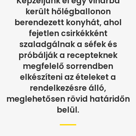
Képzeljünk el egy viharba
került hőlégballonon
berendezett konyhát, ahol
fejetlen csirkékként
szaladgálnak a séfek és
próbálják a recepteknek
megfelelő sorrendben
elkészíteni az ételeket a
rendelkezésre álló,
meglehetősen rövid határidőn
belül.