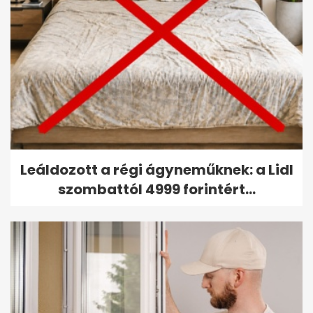
Leáldozott a régi ágyneműknek: a Lidl
szombattól 4999 forintért...