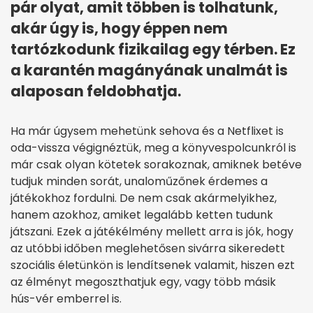
pár olyat, amit többen is tolhatunk,
akár úgy is, hogy éppen nem
tartózkodunk fizikailag egy térben. Ez
a karantén magányának unalmát is
alaposan feldobhatja.
Ha már úgysem mehetünk sehova és a Netflixet is
oda-vissza végignéztük, meg a könyvespolcunkról is
már csak olyan kötetek sorakoznak, amiknek betéve
tudjuk minden sorát, unaloműzőnek érdemes a
játékokhoz fordulni. De nem csak akármelyikhez,
hanem azokhoz, amiket legalább ketten tudunk
játszani. Ezek a játékélmény mellett arra is jók, hogy
az utóbbi időben meglehetősen sivárra sikeredett
szociális életünkön is lendítsenek valamit, hiszen ezt
az élményt megoszthatjuk egy, vagy több másik
hús-vér emberrel is.