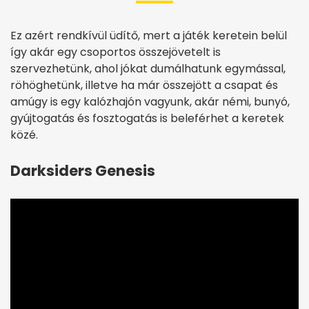
Ez azért rendkívül üdítő, mert a játék keretein belül
így akár egy csoportos összejövetelt is
szervezhetünk, ahol jókat dumálhatunk egymással,
röhöghetünk, illetve ha már összejött a csapat és
amúgy is egy kalózhajón vagyunk, akár némi, bunyó,
gyújtogatás és fosztogatás is beleférhet a keretek
közé.
Darksiders Genesis