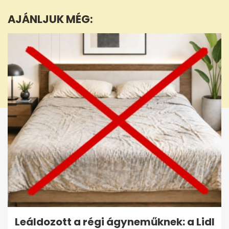
1
minute,
AJÁNLJUK MÉG:
7
seconds
Leáldozott a régi ágyneműknek: a Lidl