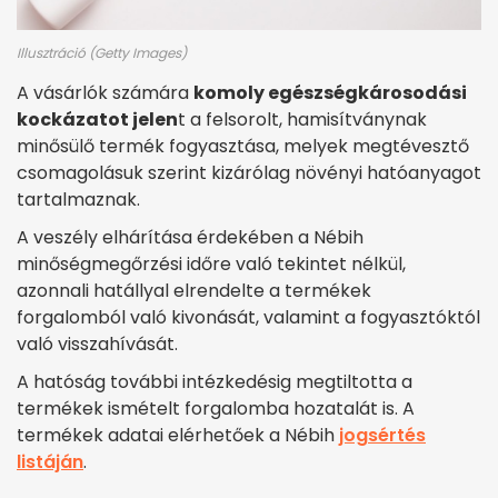
Illusztráció (Getty Images)
A vásárlók számára
komoly egészségkárosodási
kockázatot jelen
t a felsorolt, hamisítványnak
minősülő termék fogyasztása, melyek megtévesztő
csomagolásuk szerint kizárólag növényi hatóanyagot
tartalmaznak.
A veszély elhárítása érdekében a Nébih
minőségmegőrzési időre való tekintet nélkül,
azonnali hatállyal elrendelte a termékek
forgalomból való kivonását, valamint a fogyasztóktól
való visszahívását.
A hatóság további intézkedésig megtiltotta a
termékek ismételt forgalomba hozatalát is. A
termékek adatai elérhetőek a Nébih
jogsértés
listáján
.