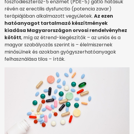
foszfodiészteráz-5 enzimet (PDE-5) gátló hatásuk
révén az erectilis dysfunctio (potencia zavar)
terápiájában alkalmazott vegyületek.
Az ezen
hatóanyagot tartalmazó készítmények
kiadása Magyarországon orvosi rendelvényhez
kötött
, míg az étrend-kiegészítők – az uniós és a
magyar szabályozás szerint is – élelmiszernek
minősülnek és azokban gyógyszerhatóanyagok
felhasználása tilos – írták.