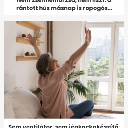
Nem zsemlemorzsa, nem liszt: a
rántott hús másnap is ropogós...
Sem ventilátor, sem jégkockakészítő: