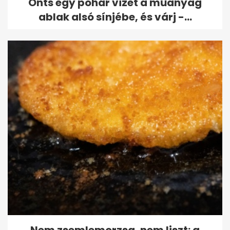
Önts egy pohár vizet a műanyag
ablak alsó sínjébe, és várj -...