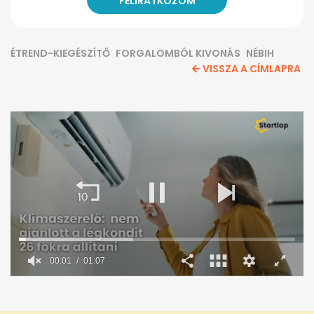
ÉTREND-KIEGÉSZÍTŐ
FORGALOMBÓL KIVONÁS
NÉBIH
VISSZA A CÍMLAPRA
00:02
01:07
0
seconds
of