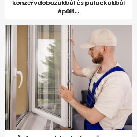
konzervdobozokból és palackokból
épült...