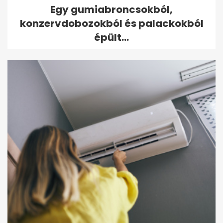
Egy gumiabroncsokból,
konzervdobozokból és palackokból
épült...