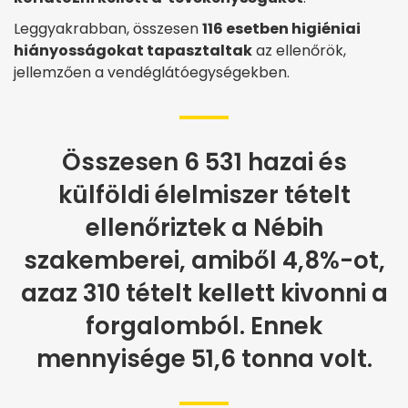
Leggyakrabban, összesen
116 esetben higiéniai
hiányosságokat tapasztaltak
az ellenőrök,
jellemzően a vendéglátóegységekben.
Összesen 6 531 hazai és
külföldi élelmiszer tételt
ellenőriztek a Nébih
szakemberei, amiből 4,8%-ot,
azaz 310 tételt kellett kivonni a
forgalomból. Ennek
mennyisége 51,6 tonna volt.