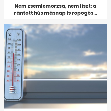
Nem zsemlemorzsa, nem liszt: a
rántott hús másnap is ropogós...