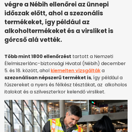
végre a Nébih ellenőrei az ünnepi
időszak előtt, ahol a szezonális
termékeket, így például az
alkoholtermékeket és a virsliket is
górcső alá vették.
Több mint 1800 ellenőrzést
tartott a Nemzeti
Élelmiszerlánc-biztonsági Hivatal (Nébih) december
5. és 18. között, ahol
kiemelten vizsgálták
a
szezonálisan népszerű terméket is
, így például a
fűszereket a nyers és félkész tésztákat, az alkoholos
italokat és a szilveszterkor kelendő virsliket.