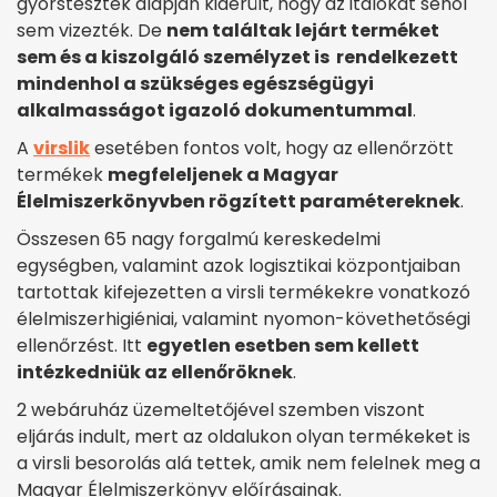
gyorstesztek alapján kiderült, hogy az italokat sehol
sem vizezték. De
nem találtak lejárt terméket
sem és a kiszolgáló személyzet is rendelkezett
mindenhol a szükséges egészségügyi
alkalmasságot igazoló dokumentummal
.
A
virslik
esetében fontos volt, hogy az ellenőrzött
termékek
megfeleljenek a Magyar
Élelmiszerkönyvben rögzített paramétereknek
.
Összesen 65 nagy forgalmú kereskedelmi
egységben, valamint azok logisztikai központjaiban
tartottak kifejezetten a virsli termékekre vonatkozó
élelmiszerhigiéniai, valamint nyomon-követhetőségi
ellenőrzést. Itt
egyetlen esetben sem kellett
intézkedniük az ellenőröknek
.
2 webáruház üzemeltetőjével szemben viszont
eljárás indult, mert az oldalukon olyan termékeket is
a virsli besorolás alá tettek, amik nem felelnek meg a
Magyar Élelmiszerkönyv előírásainak.