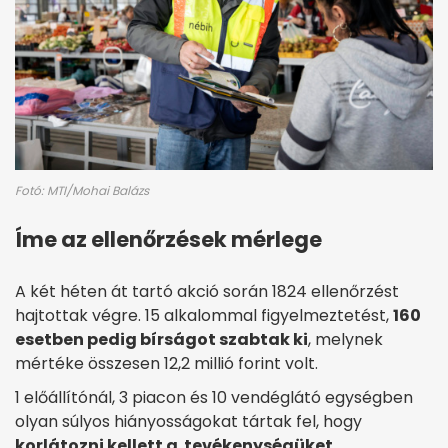
Fotó: MTI/Mohai Balázs
Íme az ellenőrzések mérlege
A két héten át tartó akció során 1824 ellenőrzést
hajtottak végre. 15 alkalommal figyelmeztetést,
160
esetben pedig bírságot szabtak ki
, melynek
mértéke összesen 12,2 millió forint volt.
1 előállítónál, 3 piacon és 10 vendéglátó egységben
olyan súlyos hiányosságokat tártak fel, hogy
korlátozni kellett a tevékenységüket
.