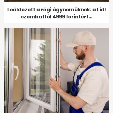
Leáldozott a régi ágyneműknek: a Lidl
szombattól 4999 forintért...