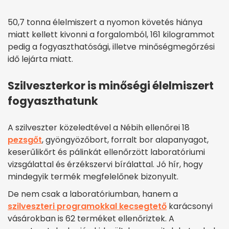
50,7 tonna élelmiszert a nyomon követés hiánya
miatt kellett kivonni a forgalomból, 161 kilogrammot
pedig a fogyaszthatósági, illetve minőségmegőrzési
idő lejárta miatt.
Szilveszterkor is minőségi élelmiszert
fogyaszthatunk
A szilveszter közeledtével a Nébih ellenőrei 18
pezsgőt
, gyöngyözőbort, forralt bor alapanyagot,
keserűlikőrt és pálinkát ellenőrzött laboratóriumi
vizsgálattal és érzékszervi bírálattal. Jó hír, hogy
mindegyik termék megfelelőnek bizonyult.
De nem csak a laboratóriumban, hanem a
szilveszteri programokkal kecsegtető
karácsonyi
vásárokban is 62 terméket ellenőriztek. A