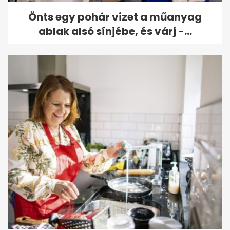
Önts egy pohár vizet a műanyag
ablak alsó sínjébe, és várj -...