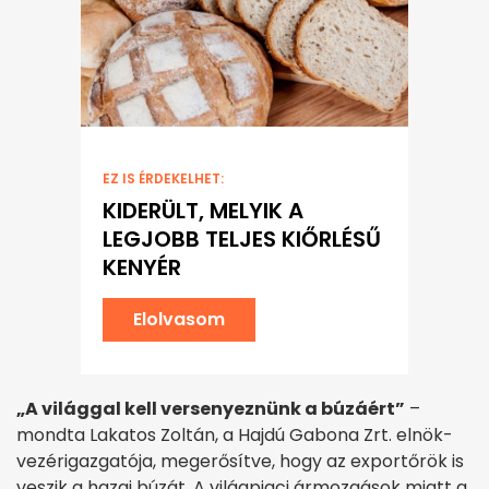
EZ IS ÉRDEKELHET:
KIDERÜLT, MELYIK A
LEGJOBB TELJES KIŐRLÉSŰ
KENYÉR
Elolvasom
„A világgal kell versenyeznünk a búzáért”
–
mondta Lakatos Zoltán, a Hajdú Gabona Zrt. elnök-
vezérigazgatója, megerősítve, hogy az exportőrök is
veszik a hazai búzát. A világpiaci ármozgások miatt a