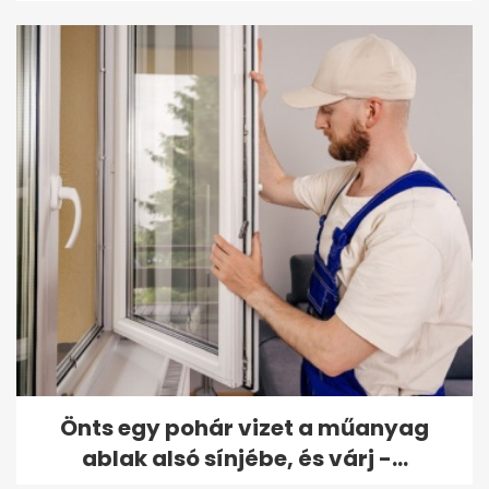
Önts egy pohár vizet a műanyag
ablak alsó sínjébe, és várj -...