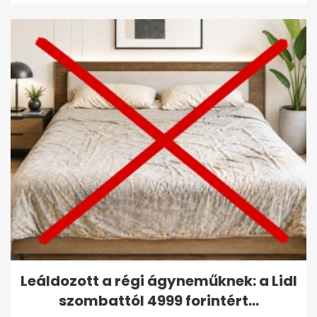
Leáldozott a régi ágyneműknek: a Lidl
szombattól 4999 forintért...