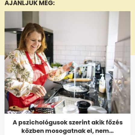
AJÁNLJUK MÉG:
2
seconds
A pszichológusok szerint akik főzés
közben mosogatnak el, nem...