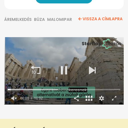
VISSZA A CÍMLAPRA
ÁREMELKEDÉS
BÚZA
MALOMIPAR
00:02
01:02
0
seconds
of
1
minute,