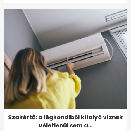
Szakértő: a légkondiból kifolyó víznek
véletlenül sem a...