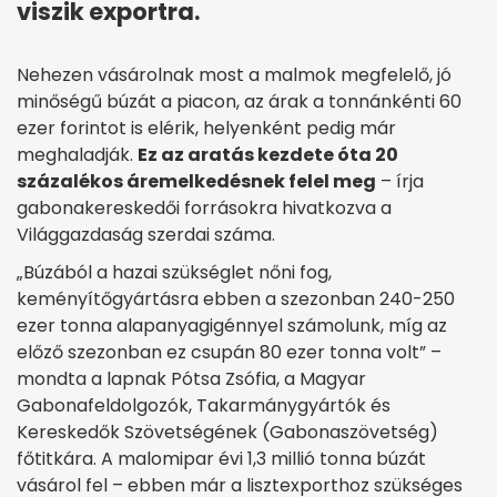
viszik exportra.
Nehezen vásárolnak most a malmok megfelelő, jó
minőségű búzát a piacon, az árak a tonnánkénti 60
ezer forintot is elérik, helyenként pedig már
meghaladják.
Ez az aratás kezdete óta 20
százalékos áremelkedésnek felel meg
– írja
gabonakereskedői forrásokra hivatkozva a
Világgazdaság szerdai száma.
„Búzából a hazai szükséglet nőni fog,
keményítőgyártásra ebben a szezonban 240-250
ezer tonna alapanyagigénnyel számolunk, míg az
előző szezonban ez csupán 80 ezer tonna volt” –
mondta a lapnak Pótsa Zsófia, a Magyar
Gabonafeldolgozók, Takarmánygyártók és
Kereskedők Szövetségének (Gabonaszövetség)
főtitkára. A malomipar évi 1,3 millió tonna búzát
vásárol fel – ebben már a lisztexporthoz szükséges