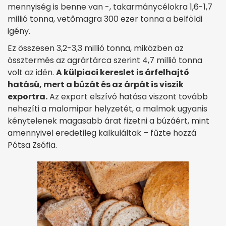
mennyiség is benne van -, takarmánycélokra 1,6-1,7
millió tonna, vetőmagra 300 ezer tonna a belföldi
igény.
Ez összesen 3,2-3,3 millió tonna, miközben az
össztermés az agrártárca szerint 4,7 millió tonna
volt az idén.
A külpiaci kereslet is árfelhajtó
hatású, mert a búzát és az árpát is viszik
exportra.
Az export elszívó hatása viszont tovább
nehezíti a malomipar helyzetét, a malmok ugyanis
kénytelenek magasabb árat fizetni a búzáért, mint
amennyivel eredetileg kalkuláltak – fűzte hozzá
Pótsa Zsófia.