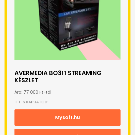
AVERMEDIA BO311 STREAMING
KÉSZLET
Ára: 77 000 Ft-tól
ITT IS KAPHATOD:
Mysoft.hu