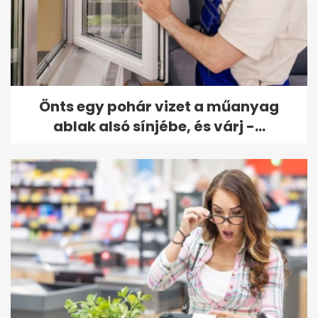
Önts egy pohár vizet a műanyag
ablak alsó sínjébe, és várj -...