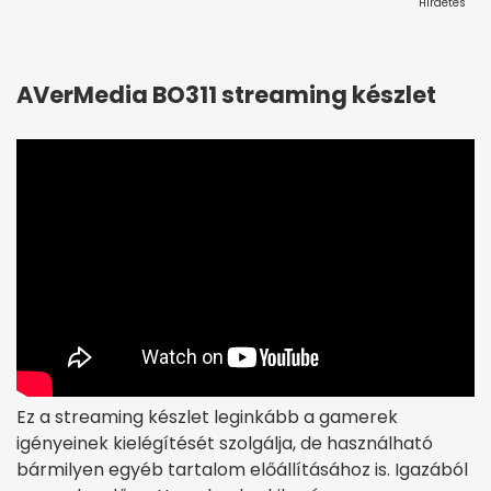
Hirdetés
AVerMedia BO311 streaming készlet
Ez a streaming készlet leginkább a gamerek
igényeinek kielégítését szolgálja, de használható
bármilyen egyéb tartalom előállításához is. Igazából