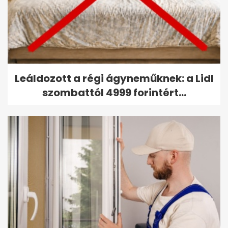
Leáldozott a régi ágyneműknek: a Lidl
szombattól 4999 forintért...