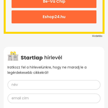
Be-Va Chip
Eshop24.hu
Hirdetés
Iratkozz fel a hírlevelünkre, hogy ne maradj le a
legérdekesebb cikkekről!