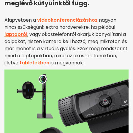
meglévő kütyüinktől függ.
Alapvetően a
videokonferenciázáshoz
nagyon
nincs szükségünk extra hardverekre, ha például
laptopról
, vagy okostelefonról akarjuk bonyolítani a
dolgokat, hiszen kamera kell hozzá, meg mikrofon és
már mehet is a virtuális gyűlés. Ezek meg rendszerint
mind a laptopokban, mind az okostelefonokban,
illetve
tabletekben
is megvannak.