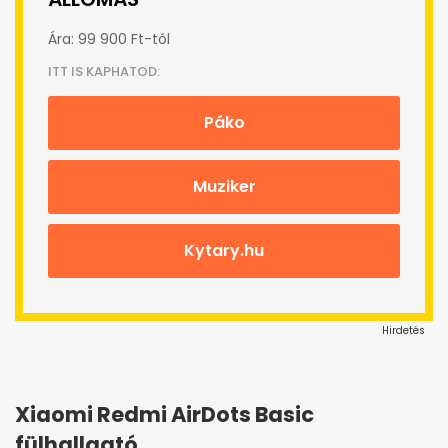
Ára: 99 900 Ft-tól
ITT IS KAPHATOD:
Páko
Muziker
Kytary.hu
Hirdetés
Xiaomi Redmi AirDots Basic
fülhallgató