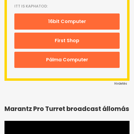
ITT IS KAPHATOD:
16bit Computer
First Shop
Pálma Computer
Hirdetés
Marantz Pro Turret broadcast állomás