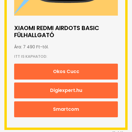
XIAOMI REDMI AIRDOTS BASIC
FÜLHALLGATÓ
Ára: 7 490 Ft-tól.
ITT IS KAPHATOD:
Okos Cucc
Digiexpert.hu
Smartcom