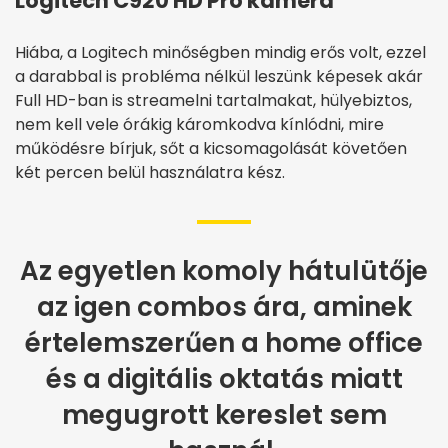
Logitech C920 HD Pro kamera
Hiába, a Logitech minőségben mindig erős volt, ezzel
a darabbal is probléma nélkül leszünk képesek akár
Full HD-ban is streamelni tartalmakat, hülyebiztos,
nem kell vele órákig káromkodva kínlódni, mire
működésre bírjuk, sőt a kicsomagolását követően
két percen belül használatra kész.
Az egyetlen komoly hátulütője
az igen combos ára, aminek
értelemszerűen a home office
és a digitális oktatás miatt
megugrott kereslet sem