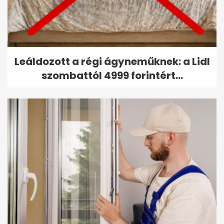
Leáldozott a régi ágyneműknek: a Lidl
szombattól 4999 forintért...