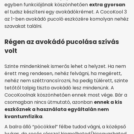
egyben funkciójának köszönhetően
extra gyorsan
el tudsz készíteni egy avokádókrémet. A CocoKool 3
az 1-ben avokádó pucoló eszközére komolyan nehéz
szavakat találni.
Régen az avokádó pucolása szívás
volt
Szinte mindenkinek ismerős lehet a helyzet. Ha nem
érett meg rendesen, nehéz felvágni, ha megérett,
nehéz nem széttrancsírozni, ha pedig túlérett, szinte
tetőtől talpig tiszta avokádó lesz mindenünk. A
CocoKoolnak köszönhetően ennek most vége. Bár a
csomagban nincs útmutató, azonban
ennek a kis
eszköznek a használata egyáltalán nem
kvantumfizika
.
A balra álló “pöcökkel” félbe tudod vágni, a középső
lyukas, de recés résszel kiemelheted/kicsavarhatod