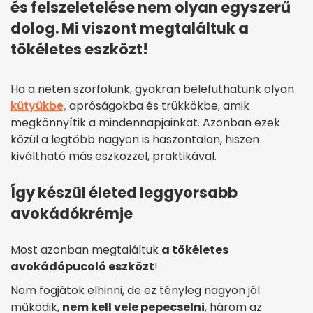
és felszeletelése nem olyan egyszerű
dolog. Mi viszont megtaláltuk a
tökéletes eszközt!
Ha a neten szörfölünk, gyakran belefuthatunk olyan
kütyükbe,
apróságokba és trükkökbe, amik
megkönnyítik a mindennapjainkat. Azonban ezek
közül a legtöbb nagyon is haszontalan, hiszen
kiváltható más eszközzel, praktikával.
Így készül életed leggyorsabb
avokádókrémje
Most azonban megtaláltuk
a tökéletes
avokádópucoló eszközt
!
Nem fogjátok elhinni, de ez tényleg nagyon jól
működik,
nem kell vele pepecselni
, három az