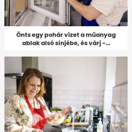
Önts egy pohár vizet a műanyag
ablak alsó sínjébe, és várj -...