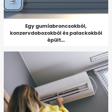
Egy gumiabroncsokból,
konzervdobozokból és palackokból
épült...