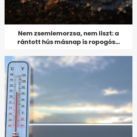
Nem zsemlemorzsa, nem liszt: a
rántott hús másnap is ropogós...