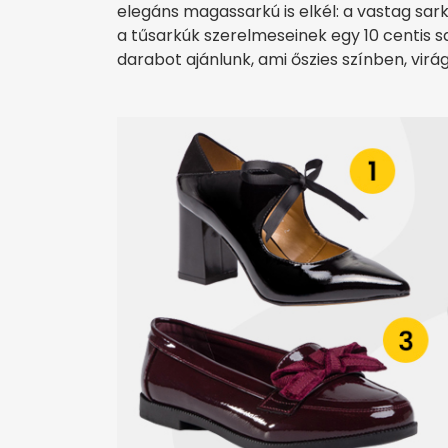
elegáns magassarkú is elkél: a vastag sa
a tűsarkúk szerelmeseinek egy 10 centis sa
darabot ajánlunk, ami őszies színben, virág