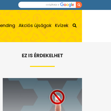
rending
Akciós újságok
Kvízek
EZ IS ÉRDEKELHET