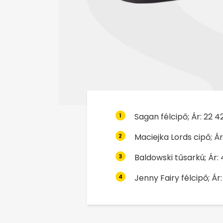
Sagan félcipő; Ár: 22 42
1
Maciejka Lords cipő; Ár
2
Baldowski tűsarkú; Ár: 
3
Jenny Fairy félcipő; Ár:
4