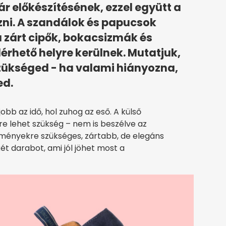
atár előkészítésének, ezzel együtt a
ezni. A szandálok és papucsok
a zárt cipők, bokacsizmák és
érhető helyre kerülnek. Mutatjuk,
zükséged - ha valami hiányozna,
ed.
jobb az idő, hol zuhog az eső. A külső
re lehet szükség – nem is beszélve az
eményekre szükséges, zártabb, de elegáns
ét darabot, ami jól jöhet most a