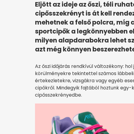
Eljött az ideje az őszi, téli ruh
cipősszekrényt is át kell rend
mehetnek a felső polcra, míg 
sportcipők a legkönnyebben el
milyen alapdarabokra lehet s
azt még könnyen beszerezhet
Az őszi időjárás rendkívül változékony: hol 
körülményekre tekintettel számos lábbeli
értekezletekre, vizsgákra vagy egyéb es
cipőkről. Mindegyik fajtából hoztunk egy-k
cipősszekrényedbe.