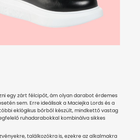
ni egy zárt félcipőt, ám olyan darabot érdemes
esetén sem. Erre ideálisak a Maciejka Lords és a
utóbbi eklógikus bőrből készült, mindkettő vastag
 megfelelő ruhadarabokkal kombinálva sikkes
vényekre, találkozókra is, ezekre az alkalmakra