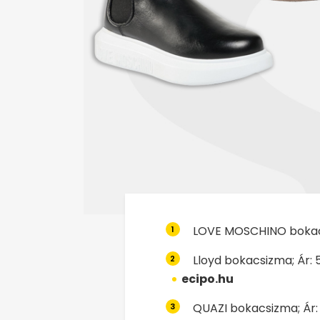
LOVE MOSCHINO bokacsi
1
Lloyd bokacsizma; Ár: 5
2
ecipo.hu
QUAZI bokacsizma; Ár: 
3