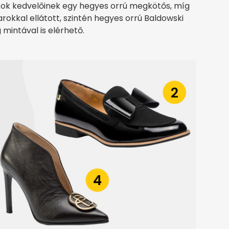
rkok kedvelőinek egy hegyes orrú megkötős, míg
rokkal ellátott, szintén hegyes orrú Baldowski
 mintával is elérhető.