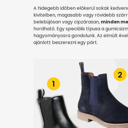
A hidegebb időben előkerül sokak kedvenc
kivitelben, magasabb vagy rövidebb szárra
belebújósan vagy cipzárasan,
minden me
hordható. Egy speciális típusa a gumicsiz
hagyományosra gondolunk. Az elmúlt évek n
ajánlott beszerezni egy párt.