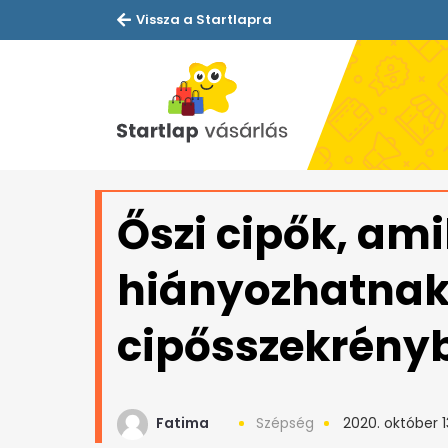
Vissza a Startlapra
Őszi cipők, am
hiányozhatnak
cipősszekrény
Fatima
Szépség
2020. október 1