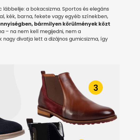
 lábbelije: a bokacsizma. Sportos és elegáns
l, kék, barna, fekete vagy egyéb színekben,
nnyiségben, bármilyen körülmények közt
ma – na nem kell megijedni, nem a
agy divatja lett a dizájnos gumicsizma, így