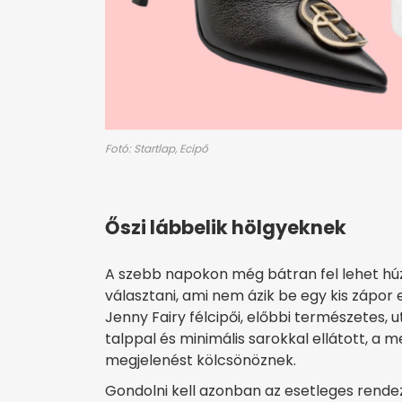
Fotó: Startlap, Ecipő
Őszi lábbelik hölgyeknek
A szebb napokon még bátran fel lehet húz
választani, ami nem ázik be egy kis zápor 
Jenny Fairy félcipői, előbbi természetes, 
talppal és minimális sarokkal ellátott, a
megjelenést kölcsönöznek.
Gondolni kell azonban az esetleges rendez