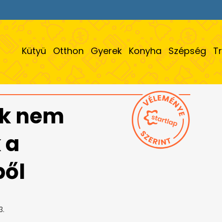
Kütyü
Otthon
Gyerek
Konyha
Szépség
T
ik nem
 a
ből
3.