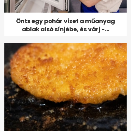
Önts egy pohár vizet a műanyag
ablak alsó sínjébe, és várj -...