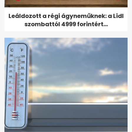
Leáldozott a régi ágyneműknek: a Lidl
szombattól 4999 forintért...