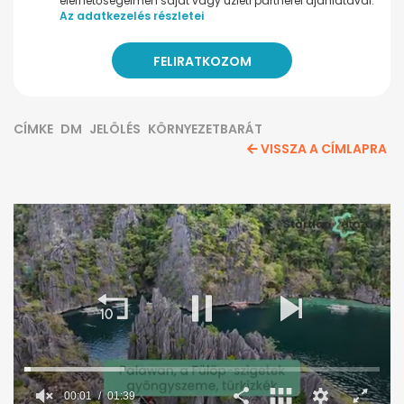
elérhetőségeimen saját vagy üzleti partnerei ajánlatával.
Az adatkezelés részletei
CÍMKE
DM
JELÖLÉS
KÖRNYEZETBARÁT
VISSZA A CÍMLAPRA