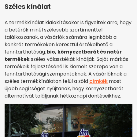
Széles kínálat
A termékkínálat kialakításakor is figyeltek arra, hogy
a betérők minél szélesebb szortimenttel
találkozzanak, a vásárlók számára leginkább a
konkrét termékeken keresztül érzékelhető a
fenntarthatóság:
bio, környezetbarát és natúr
termékek
széles választékát kínálják. Saját márkás
termékeik fejlesztésénél is kiemelt szerepe van a
fenntarthatósági szempontoknak. A vásárlóknak a
széles termékkínálaton felül a zöld
címkék
most
újabb segítséget nyújtanak, hogy környezetbarát
alternatívát találjanak hétköznapi döntéseikhez.