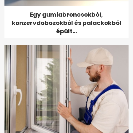
Egy gumiabroncsokból,
konzervdobozokból és palackokból
épült...