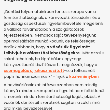
„Döntési folyamatainkban fontos szerepe van a
fenntarthatóságnak, a környezeti, társadalmi és a
gazdasági aspektusok figyelembevétele megjelenik
a vállalat folyamataiban, a szolgáltatások
fejlesztésében. Nemcsak saját tevékenységünk
optimalizálásán munkálkodunk, de felelősséget
érzünk abban is, hogy
a vásárlók figyelmét
felhívjuk a választási lehetőségekre
. Már azzal is
sokat tehetünk, ha kipróbálunk egy-egy
környezetbarát tisztítószert, megnézzük, hogy a
csomagolás újrahasznosított
-e, a felhasznált
papír honnan származik” – írják a
közleményben
.
A bevásárlásainkat intézve azonban nem mindig
könnyű minden szempontra figyelni, nem feltétlenül
ismerünk minden fenntarthatósági logót, jelzést. A
vásárlók döntéseit szeretnék segíteni a zöld színű
árcímkék bevezetésével.