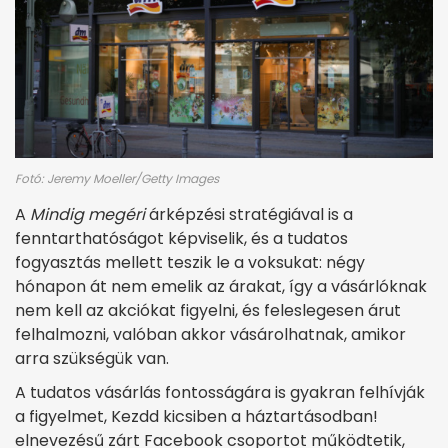
Fotó: Jeremy Moeller/Getty Images
A
Mindig megéri
árképzési stratégiával is a
fenntarthatóságot képviselik, és a tudatos
fogyasztás mellett teszik le a voksukat: négy
hónapon át nem emelik az árakat, így a vásárlóknak
nem kell az akciókat figyelni, és feleslegesen árut
felhalmozni, valóban akkor vásárolhatnak, amikor
arra szükségük van.
A tudatos vásárlás fontosságára is gyakran felhívják
a figyelmet, Kezdd kicsiben a háztartásodban!
elnevezésű zárt Facebook csoportot működtetik,