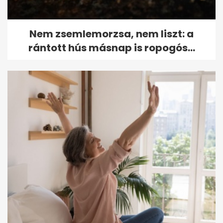
Nem zsemlemorzsa, nem liszt: a
rántott hús másnap is ropogós...