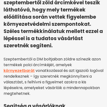
szeptembertől zöld árcímkével teszik
láthatóvá, hogy mely termékek
előállítása során vettek figyelembe
környezetvédelmi szempontokat.
Széles termékkínálatuk mellett ezzel a
lépéssel is a tudatos vásárlást
szeretnék segíteni.
Szeptembertől a DM boltjaiban zöldre színezik azon
termékek polci árcímkéjét, amelyek
környezetbarát
vonatkozással és azt igazoló logóval
rendelkeznek – így szeretnék megkönnyíteni a
választást, s felhívni a figyelmet azokra a kis
lépésekre, amelyeket vásárlóik a mindennapokban
megtehetnek.
Segítség a vásárlóknak