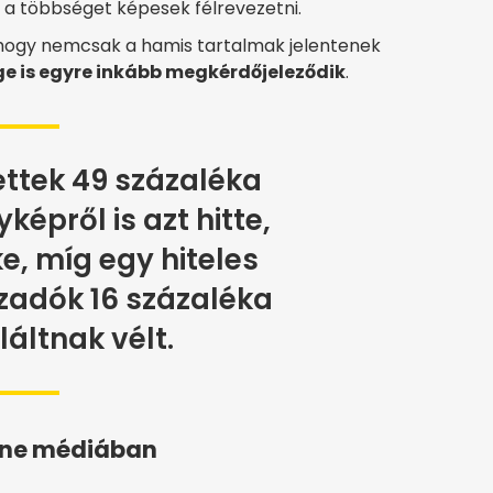
k a többséget képesek félrevezetni.
, hogy nemcsak a hamis tartalmak jelentenek
ge is egyre inkább megkérdőjeleződik
.
ttek 49 százaléka
képről is azt hitte,
, míg egy hiteles
zadók 16 százaléka
áltnak vélt.
line médiában