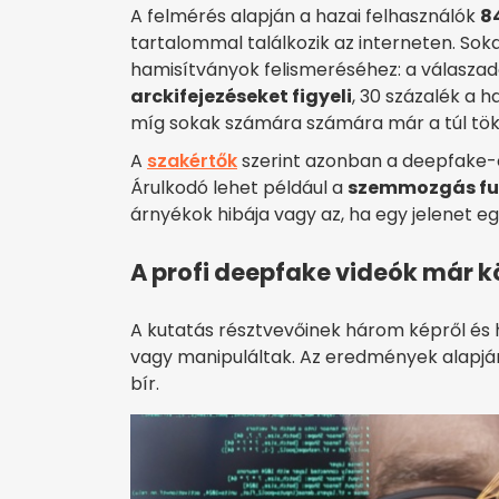
A felmérés alapján a hazai felhasználók
8
tartalommal találkozik az interneten. So
hamisítványok felismeréséhez: a válasza
arckifejezéseket figyeli
, 30 százalék a h
míg sokak számára számára már a túl tök
A
szakértők
szerint azonban a deepfake-e
Árulkodó lehet például a
szemmozgás fu
árnyékok hibája vagy az, ha egy jelenet e
A profi deepfake videók már k
A kutatás résztvevőinek három képről és h
vagy manipuláltak. Az eredmények alapjá
bír.