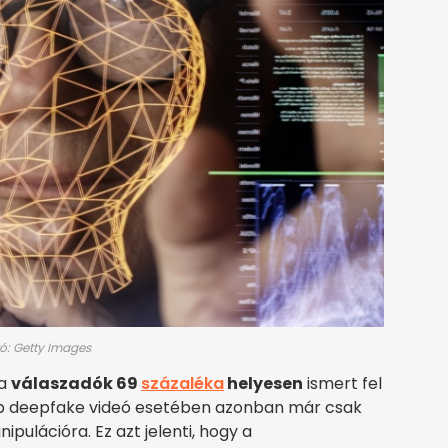
tó: Getty Images
 a
válaszadók 69
százaléka
helyesen
ismert fel
bb deepfake videó esetében azonban már csak
lációra. Ez azt jelenti, hogy a