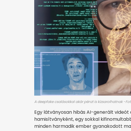
A deepfake csalásokkal akár pénzt is kizsarolhatnak -Fo
Egy látványosan hibás AI-generált videót
hamisítványként, egy sokkal kifinomulta
minden harmadik ember gyanakodott manipu