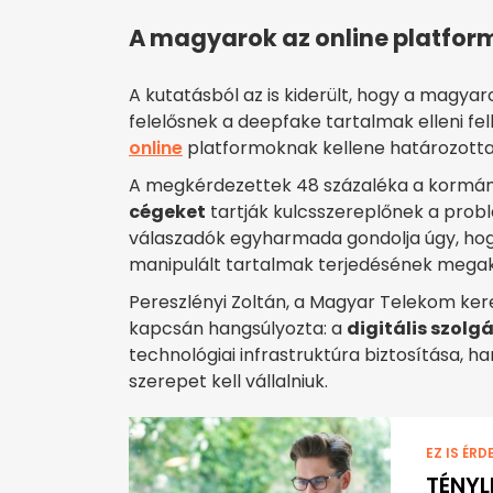
A magyarok az online platfor
A kutatásból az is kiderült, hogy a magya
felelősnek a deepfake tartalmak elleni fe
online
platformoknak kellene határozottab
A megkérdezettek 48 százaléka a kormán
cégeket
tartják kulcsszereplőnek a prob
válaszadók egyharmada gondolja úgy, hogy
manipulált tartalmak terjedésének mega
Pereszlényi Zoltán, a Magyar Telekom ker
kapcsán hangsúlyozta: a
digitális szolg
technológiai infrastruktúra biztosítása, h
szerepet kell vállalniuk.
EZ IS ÉRD
TÉNYL