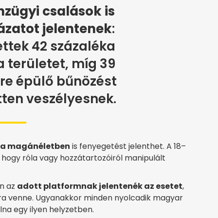
zügyi csalások is
zatot jelentenek
:
ttek 42 százaléka
a területet, míg 39
rre épülő bűnözést
etten veszélyesnek.
r a magánéletben
is fenyegetést jelenthet. A 18–
, hogy róla vagy hozzátartozóiról manipulált
en az
adott platformnak jelentenék az esetet
,
olóra venne. Ugyanakkor minden nyolcadik magyar
na egy ilyen helyzetben.