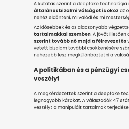
A kutatás szerint a deepfake technológia
általános bizalmi válságot is okoz
az o
nehéz eldönteni, mi valódi és mi mesterség
Az idősebbek és az alacsonyabb végzett
tartalmakkal szemben
. A jövőt illető
szerint tovább nő majd a félrevezetés
v
vetett bizalom további csökkenésére számí
nehezebb lesz megkülönböztetni a valóságo
A politikában és a pénzügyi c
veszélyt
A megkérdezettek szerint a deepfake techn
legnagyobb károkat. A válaszadók 47 százal
veszélyt a manipulált tartalmak terjedése