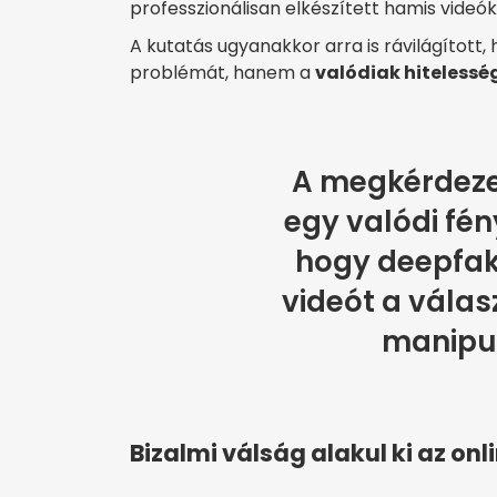
professzionálisan elkészített hamis videó
A kutatás ugyanakkor arra is rávilágított
problémát, hanem a
valódiak hitelessé
A megkérdeze
egy valódi fény
hogy deepfake
videót a válas
manipul
Bizalmi válság alakul ki az on