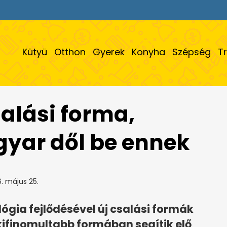
Kütyü
Otthon
Gyerek
Konyha
Szépség
T
salási forma,
yar dől be ennek
. május 25.
gia fejlődésével új csalási formák
kifinomultabb formában segítik elő