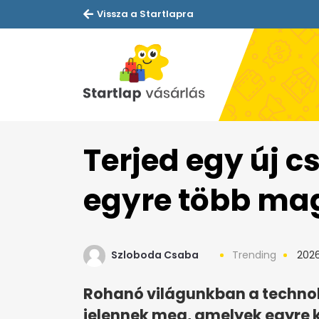
Vissza a Startlapra
Terjed egy új c
egyre több mag
Szloboda Csaba
Trending
2026
Rohanó világunkban a technoló
jelennek meg, amelyek egyre 