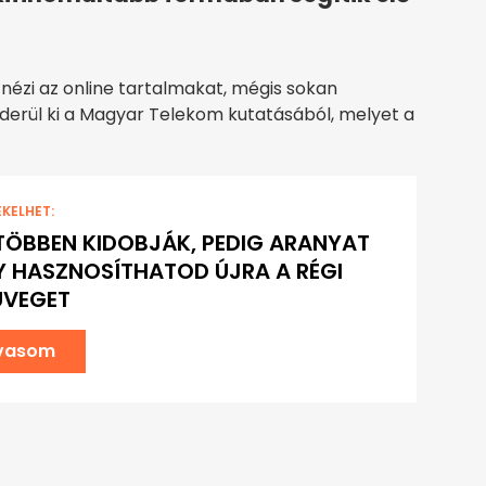
ézi az online tartalmakat, mégis sokan
derül ki a Magyar Telekom kutatásából, melyet a
EKELHET:
TÖBBEN KIDOBJÁK, PEDIG ARANYAT
GY HASZNOSÍTHATOD ÚJRA A RÉGI
ÜVEGET
lvasom