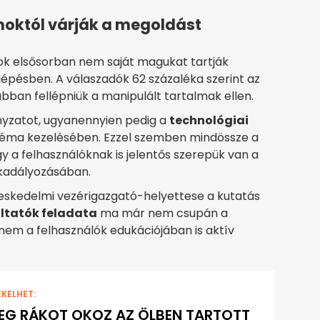
moktól várják a megoldást
rok elsősorban nem saját magukat tartják
llépésben. A válaszadók 62 százaléka szerint az
ban fellépniük a manipulált tartalmak ellen.
yzatot, ugyanennyien pedig a
technológiai
léma kezelésében. Ezzel szemben mindössze a
 a felhasználóknak is jelentős szerepük van a
kadályozásában.
eskedelmi vezérigazgató-helyettese a kutatás
áltatók feladata
ma már nem csupán a
anem a felhasználók edukációjában is aktív
EKELHET:
EG RÁKOT OKOZ AZ ÖLBEN TARTOTT