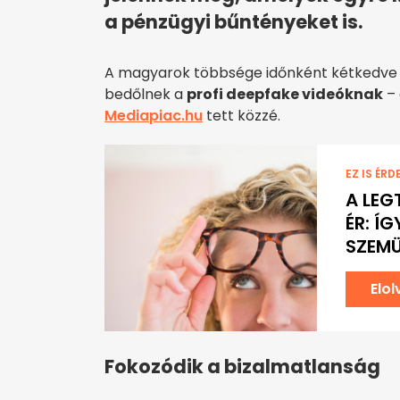
a pénzügyi bűntényeket is.
A magyarok többsége időnként kétkedve n
bedőlnek a
profi deepfake videóknak
– 
Mediapiac.hu
tett közzé.
EZ IS ÉRD
A LEG
ÉR: Í
SZEM
Elo
Fokozódik a bizalmatlanság