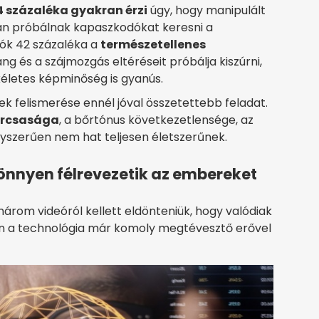
4 százaléka gyakran érzi
úgy, hogy manipulált
kan próbálnak kapaszkodókat keresni a
dók 42 százaléka a
természetellenes
ang és a szájmozgás eltéréseit próbálja kiszúrni,
életes képminőség is gyanús.
k felismerése ennél jóval összetettebb feladat.
rcsasága
, a bőrtónus következetlensége, az
gyszerűen nem hat teljesen életszerűnek.
önnyen félrevezetik az embereket
árom videóról kellett eldönteniük, hogy valódiak
n a technológia már komoly megtévesztő erővel