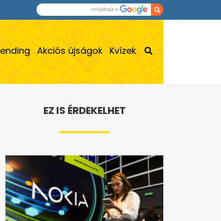
rending
Akciós újságok
Kvízek
EZ IS ÉRDEKELHET