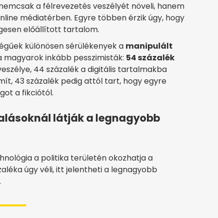
 nemcsak a félrevezetés veszélyét növeli, hanem
nline médiatérben. Egyre többen érzik úgy, hogy
esen előállított tartalom.
ségűek különösen sérülékenyek a
manipulált
en a magyarok inkább pesszimisták:
54 százalék
eszélye, 44 százalék a digitális tartalmakba
t, 43 százalék pedig attól tart, hogy egyre
t a fikciótól.
salásoknál látják a legnagyobb
ológia a politika területén okozhatja a
éka úgy véli, itt jelentheti a legnagyobb
.