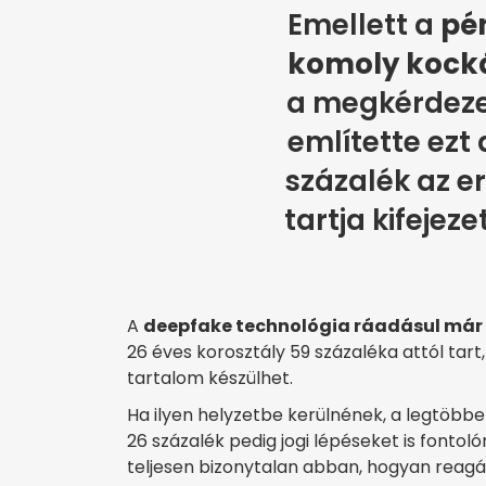
Emellett a
pén
komoly kocká
a megkérdeze
említette ezt 
százalék az e
tartja kifejez
A
deepfake technológia ráadásul má
26 éves korosztály 59 százaléka attól tart
tartalom készülhet.
Ha ilyen helyzetbe kerülnének, a legtöbb
26 százalék pedig jogi lépéseket is font
teljesen bizonytalan abban, hogyan reagál